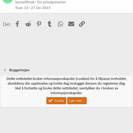
konsollfreak
For privatpersoner
Svar
13
27 Jan 2015
Facebook
Reddit
Pinterest
Tumblr
WhatsApp
E-post
Link
Del:
Bryggerlosjen
Dette nettstedet bruker informasjonskapsler (cookies) for å tilpasse innholdet,
Norbrygg-default
skreddersy din opplevelse og holde deg innlogget dersom du registrerer deg.
Ved å fortsette og bruke dette nettstedet, samtykker du i bruken av
Kontakt oss
Vilkår og regler
Personvernregler
Hjelp
Hjem
R
informasjonskapsler.
S
S
Godta
Lær mer...
®
Community platform by XenForo
© 2010-2023 XenForo Ltd.