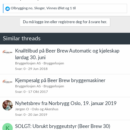
R
Olbrygging.no
,
Skoger
,
Vinnes Ølet
og 1 til
e
a
k
Du må logge inn eller registrere deg for å svare her.
s
j
o
Similar threads
n
e
r
Knalltilbud på Beer Brew Automatic og kjøleskap
:
lørdag 30. juni
Bryggerlosjen AS
Bryggerlosjen
Svar
0
29 Jun 2018
Kjempesalg på Beer Brew bryggemaskiner
Bryggerlosjen AS
Bryggerlosjen
Svar
0
17 Okt 2017
Nyhetsbrev fra Norbrygg Oslo, 19. januar 2019
Jørgen O
Oslo og Akershus
Svar
0
20 Jan 2019
SOLGT: Ubrukt bryggeutstyr (Beer Brew 30)
K