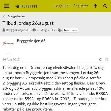
Logg inn
Registrer
Bryggerlosjen
Tilbud lørdag 26.august
T
S
S
Bryggerlosjen AS
26 Aug 2017
beer brew
r
t
t
å
a
i
Bryggerlosjen AS
d
r
k
s
t
k
t
d
o
a
a
r
26 Aug 2017
#1
r
t
d
t
o
Tenkt deg en til Drammen og elvefestivalen i helgen? Ta deg
e
en tur innom Bryggerlosjen i samme slengen. Lørdag 26.
r
august har vi kjempesalg med 20% rabatt på alle ølsett fra
Ølbrygging AS, ekstrakt-sett, cider-sett og flasker. Beer Brew
30- og 60 Automatic bryggemaskiner er allerede priset 10%
under veil. pris, men vi slår av ekstra 10% av veilende. BB30A
koster da kr. 5592,- og BB60A kr. 7992,-. Tilbudet gjelder kun
varer i butikk, og ikke bestillingsvarer. Ingen ytterligere
rabatter på disse produktene.