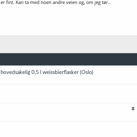
r fint. Kan ta med noen andre veien og, om jeg tør..
hovedsakelig 0,5 l weissbierflasker (Oslo)
l
i
s
t