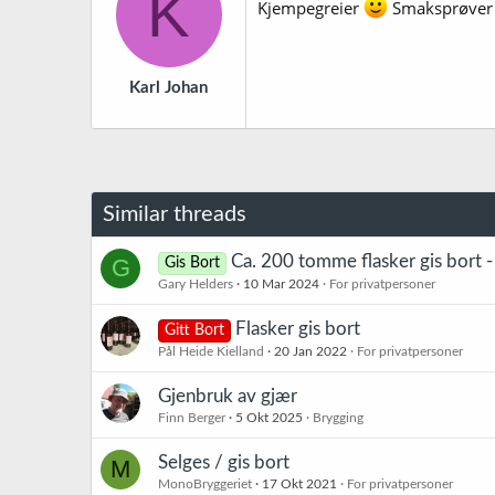
K
Kjempegreier
Smaksprøver e
Karl Johan
Similar threads
Ca. 200 tomme flasker gis bort - 
G
Gis Bort
Gary Helders
10 Mar 2024
For privatpersoner
Flasker gis bort
Gitt Bort
Pål Heide Kielland
20 Jan 2022
For privatpersoner
Gjenbruk av gjær
Finn Berger
5 Okt 2025
Brygging
Selges / gis bort
M
MonoBryggeriet
17 Okt 2021
For privatpersoner