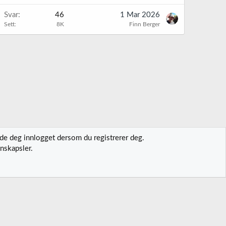
K
Svar
46
1 Mar 2026
Sett
8K
Finn Berger
lde deg innlogget dersom du registrerer deg.
nskapsler.
t oss
Vilkår og regler
Personvernregler
Hjelp
Hjem
R
S
S