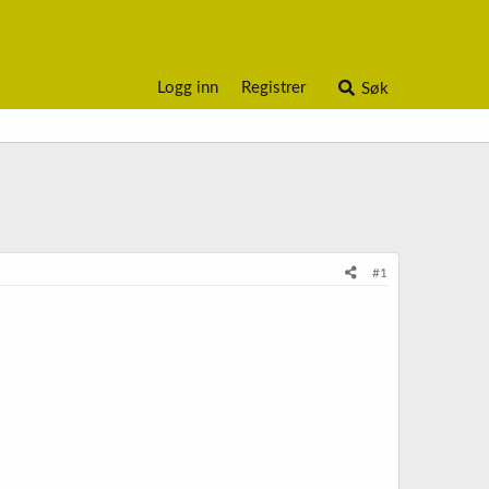
Logg inn
Registrer
Søk
#1