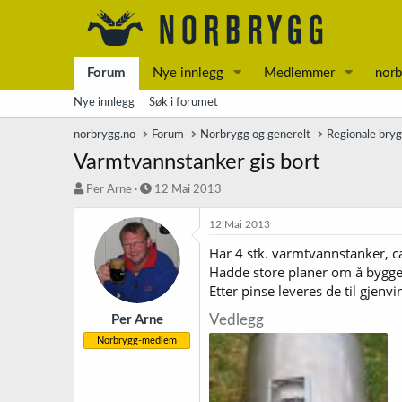
Forum
Nye innlegg
Medlemmer
norb
Nye innlegg
Søk i forumet
norbrygg.no
Forum
Norbrygg og generelt
Regionale bry
Varmtvannstanker gis bort
T
S
Per Arne
12 Mai 2013
r
t
å
a
12 Mai 2013
d
r
Har 4 stk. varmtvannstanker, ca
s
t
Hadde store planer om å bygge 
t
d
a
a
Etter pinse leveres de til gjen
r
t
t
o
Vedlegg
Per Arne
e
Norbrygg-medlem
r