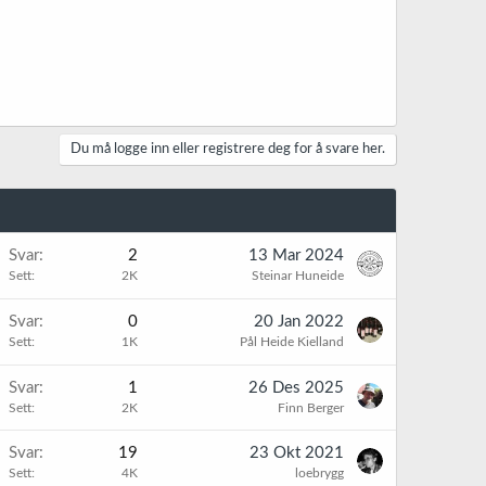
Du må logge inn eller registrere deg for å svare her.
Svar
2
13 Mar 2024
Sett
2K
Steinar Huneide
Svar
0
20 Jan 2022
Sett
1K
Pål Heide Kielland
K
Svar
1
26 Des 2025
Sett
2K
Finn Berger
Svar
19
23 Okt 2021
Sett
4K
loebrygg