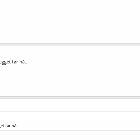
egget før nå..
et før nå..