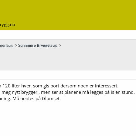
rygg.no
ggerlaug
Sunnmøre Bryggelaug
 120 liter hver, som gis bort dersom noen er interessert.
meg nytt bryggeri, men ser at planene må legges på is en stund.
vinning. Må hentes på Glomset.