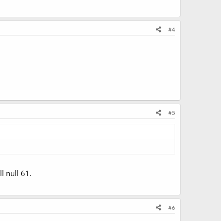
#4
#5
l null 61.
#6