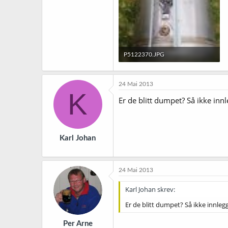
P5122370.JPG
318,9 KB · Sett: 422
24 Mai 2013
K
Er de blitt dumpet? Så ikke innl
Karl Johan
24 Mai 2013
Karl Johan skrev:
Er de blitt dumpet? Så ikke innlegg
Per Arne