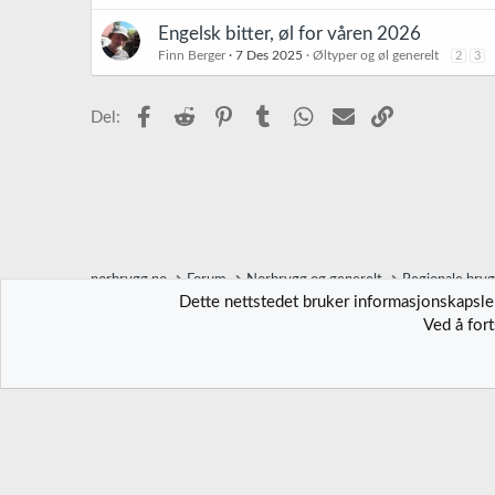
Engelsk bitter, øl for våren 2026
Finn Berger
7 Des 2025
Øltyper og øl generelt
2
3
Facebook
Reddit
Pinterest
Tumblr
WhatsApp
E-post
Link
Del:
norbrygg.no
Forum
Norbrygg og generelt
Regionale bry
Dette nettstedet bruker informasjonskapsler
Ved å for
Norbrygg-default