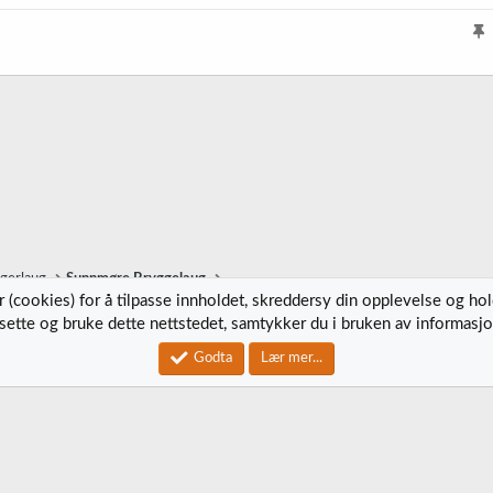
r
e
l
t
i
s
t
r
e
t
ggerlaug
Sunnmøre Bryggelaug
 (cookies) for å tilpasse innholdet, skreddersy din opplevelse og ho
tsette og bruke dette nettstedet, samtykker du i bruken av informasjo
Kontak
Godta
Lær mer...
®
Community platform by XenForo
© 2010-2023 XenForo Ltd.