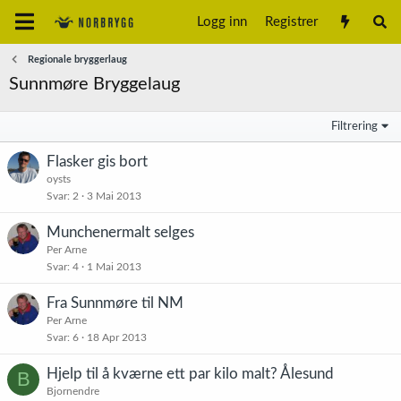
Logg inn
Registrer
Regionale bryggerlaug
Sunnmøre Bryggelaug
Filtrering
Flasker gis bort
oysts
Svar
2
3 Mai 2013
Munchenermalt selges
Per Arne
Svar
4
1 Mai 2013
Fra Sunnmøre til NM
Per Arne
Svar
6
18 Apr 2013
Hjelp til å kværne ett par kilo malt? Ålesund
B
Bjornendre