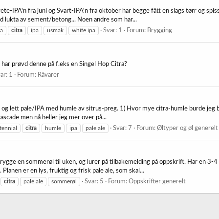
-IPA'n fra juni og Svart-IPA'n fra oktober har begge fått en slags tørr og spiss
ed lukta av sement/betong... Noen andre som har...
pa
citra
ipa
usmak
white ipa
Svar: 1
Forum:
Brygging
har prøvd denne på f.eks en Singel Hop Citra?
ar: 1
Forum:
Råvarer
k, og lett pale/IPA med humle av sitrus-preg. 1) Hvor mye citra-humle burde jeg b
scade men nå heller jeg mer over på...
tennial
citra
humle
ipa
pale ale
Svar: 7
Forum:
Øltyper og øl generelt
brygge en sommerøl til uken, og lurer på tilbakemelding på oppskrift. Har en 3
Planen er en lys, fruktig og frisk pale ale, som skal...
citra
pale ale
sommerøl
Svar: 5
Forum:
Oppskrifter generelt