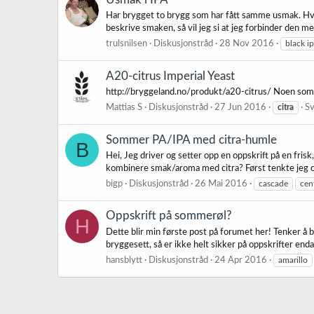
Har brygget to brygg som har fått samme usmak. Hvete
beskrive smaken, så vil jeg si at jeg forbinder den m
trulsnilsen
Diskusjonstråd
28 Nov 2016
black i
A20-citrus Imperial Yeast
http://bryggeland.no/produkt/a20-citrus/ Noen som 
Mattias S
Diskusjonstråd
27 Jun 2016
citra
Sv
Sommer PA/IPA med citra-humle
B
Hei, Jeg driver og setter opp en oppskrift på en fris
kombinere smak/aroma med citra? Først tenkte jeg ca
bigp
Diskusjonstråd
26 Mai 2016
cascade
cen
Oppskrift på sommerøl?
H
Dette blir min første post på forumet her! Tenker å 
bryggesett, så er ikke helt sikker på oppskrifter enda. 
hansblytt
Diskusjonstråd
24 Apr 2016
amarillo