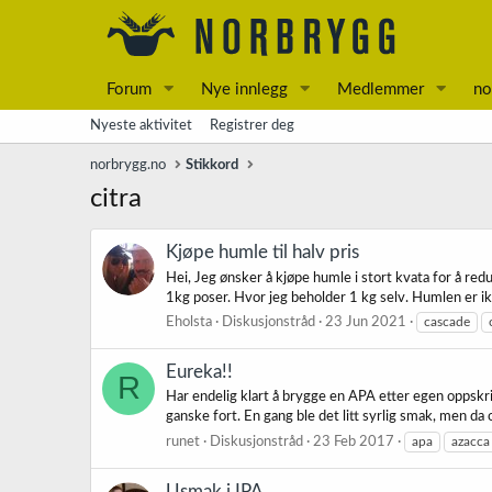
Forum
Nye innlegg
Medlemmer
no
Nyeste aktivitet
Registrer deg
norbrygg.no
Stikkord
citra
Kjøpe humle til halv pris
Hei, Jeg ønsker å kjøpe humle i stort kvata for å re
1kg poser. Hvor jeg beholder 1 kg selv. Humlen er ikk
Eholsta
Diskusjonstråd
23 Jun 2021
cascade
Eureka!!
R
Har endelig klart å brygge en APA etter egen oppskri
ganske fort. En gang ble det litt syrlig smak, men da 
runet
Diskusjonstråd
23 Feb 2017
apa
azacca
Usmak i IPA