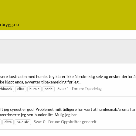
rbrygg.no
dusere kostnaden med humle. Jeg klarer ikke å bruke 5kg selv og ønsker derfor å
e kjøpt enda, avventer tilbakemelding før jeg...
chinook
citra
humle
perle
Svar: 1
Forum:
Trøndelag
ft jeg synest er god! Problemet mitt tidligere har vært at humlesmak/aroma har f
overdoserte jeg sen-humlen litt. Mulig jeg har...
citra
pale ale
Svar: 0
Forum:
Oppskrifter generelt