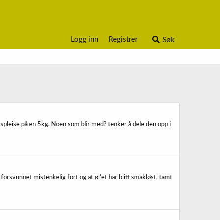
Logg inn
Registrer
Søk
 spleise på en 5kg. Noen som blir med? tenker å dele den opp i
orsvunnet mistenkelig fort og at øl'et har blitt smakløst, tamt