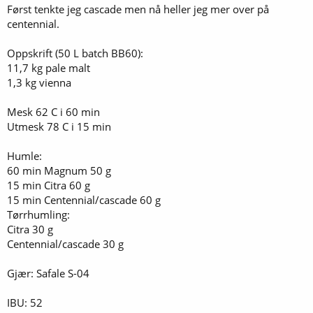
Først tenkte jeg cascade men nå heller jeg mer over på
centennial.
Oppskrift (50 L batch BB60):
11,7 kg pale malt
1,3 kg vienna
Mesk 62 C i 60 min
Utmesk 78 C i 15 min
Humle:
60 min Magnum 50 g
15 min Citra 60 g
15 min Centennial/cascade 60 g
Tørrhumling:
Citra 30 g
Centennial/cascade 30 g
Gjær: Safale S-04
IBU: 52