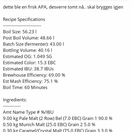
r
dette ble en frisk APA, desverre tomt nå.. skal brygges igjen
:
Recipe Specifications
--------------------------
Boil Size: 56.23 l
Post Boil Volume: 48.66 l
Batch Size (fermenter): 43.00 l
Bottling Volume: 40.16 l
Estimated OG: 1.049 SG
Estimated Color: 15.3 EBC
Estimated IBU: 38.7 IBUs
Brewhouse Efficiency: 69.00 %
Est Mash Efficiency: 75.1 %
Boil Time: 60 Minutes
Ingredients:
------------
Amt Name Type # %/IBU
9.00 kg Pale Malt (2 Row) Bel (7.0 EBC) Grain 1 90.0 %
0.50 kg Munich Malt (25.0 EBC) Grain 2 5.0 %
0.30 kg Caramel/Crystal Malt (75.0 EBC) Grain 3 3.0 %