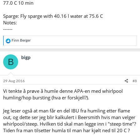
77.0 C 10 min
Sparge: Fly sparge with 40.16 l water at 75.6 C
Notes:
------
R
Finn Berger
e
a
k
bigp
B
s
j
o
n
e
29 Aug 2016
#8
r
Vi tenkte å prøve å humle denne APA-en med whirlpool
:
humling/hop bursting (hva er forskjell?).
Jeg leser også at man får en del IBU fra humling etter flame
out, og dette ser jeg blir kalkulert i Beersmith hvis man velger
whirlpool/steep. Hvilken tid skal man legge inn i "steep time"?
Tiden fra man tilsetter humla til man har kjølt ned til 20 C ?