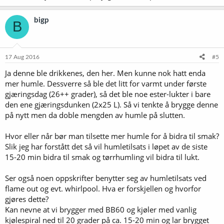
bigp
B
17 Aug 2016
#5
Ja denne ble drikkenes, den her. Men kunne nok hatt enda
mer humle. Dessverre så ble det litt for varmt under første
gjæringsdag (26++ grader), så det ble noe ester-lukter i bare
den ene gjæringsdunken (2x25 L). Så vi tenkte å brygge denne
på nytt men da doble mengden av humle på slutten.
Hvor eller når bør man tilsette mer humle for å bidra til smak?
Slik jeg har forstått det så vil humletilsats i løpet av de siste
15-20 min bidra til smak og tørrhumling vil bidra til lukt.
Ser også noen oppskrifter benytter seg av humletilsats ved
flame out og evt. whirlpool. Hva er forskjellen og hvorfor
gjøres dette?
Kan nevne at vi brygger med BB60 og kjøler med vanlig
kjølespiral ned til 20 grader på ca. 15-20 min og lar brygget