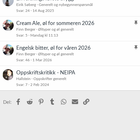
Eirik Søberg
Generelt og nybegynnerspørsmål
Svar
24
14 Aug 2025
Cream Ale, øl for sommeren 2026
l
Finn Berger
Øltyper og øl generelt
Svar
5
Mandag kl 11:13
i
s
Engelsk bitter, øl for våren 2026
t
l
Finn Berger
Øltyper og øl generelt
r
Svar
46
1 Mar 2026
i
e
s
t
Oppskriftskritikk - NEIPA
t
Hallstein
Oppskrifter generelt
r
Svar
7
2 Feb 2024
e
t
Facebook
Reddit
Pinterest
Tumblr
WhatsApp
E-post
Link
Del: