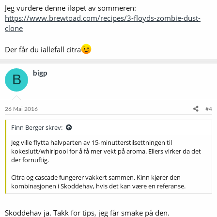
Jeg vurdere denne iløpet av sommeren:
https://www.brewtoad.com/recipes/3-floyds-zombie-dust-
clone
Der får du iallefall citra
bigp
B
26 Mai 2016
#4
Finn Berger skrev:
Jeg ville flytta halvparten av 15-minutterstilsettningen til
kokeslutt/whirlpool for å få mer vekt på aroma. Ellers virker da det
der fornuftig.
Citra og cascade fungerer vakkert sammen. Kinn kjører den
kombinasjonen i Skoddehav, hvis det kan være en referanse.
Skoddehav ja. Takk for tips, jeg får smake på den.