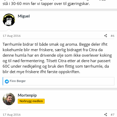
stå i 30-60 min før vi tapper over til gjæringskar.
Miguel
17 Aug 2016
#6
Tørrhumle bidrar til både smak og aroma. Begge deler ifht
kokehumle blir mer friskere, særlig bidraget fra Citra da
denne humla har en drivende olje som ikke overlever koking
og til nød fermentering. Tilsett Citra etter at dere har passert
60C under nedkjøling og bruk den flittig som tørrhumle, da
blir det mye friskere ifht første oppskriften.
R
Finn Berger
e
a
k
Mortenpip
s
Norbrygg-medlem
j
o
n
e
17 Aug 2016
#7