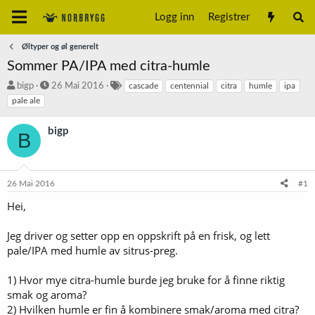
Logg inn
Registrer
Øltyper og øl generelt
Sommer PA/IPA med citra-humle
T
S
S
bigp
26 Mai 2016
cascade
centennial
citra
humle
ipa
r
t
t
pale ale
å
a
i
d
r
k
bigp
B
s
t
k
t
d
o
a
a
r
r
t
d
26 Mai 2016
#1
t
o
e
Hei,
r
Jeg driver og setter opp en oppskrift på en frisk, og lett
pale/IPA med humle av sitrus-preg.
1) Hvor mye citra-humle burde jeg bruke for å finne riktig
smak og aroma?
2) Hvilken humle er fin å kombinere smak/aroma med citra?