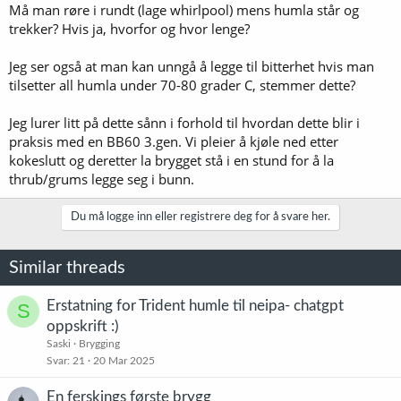
Må man røre i rundt (lage whirlpool) mens humla står og
trekker? Hvis ja, hvorfor og hvor lenge?
Jeg ser også at man kan unngå å legge til bitterhet hvis man
tilsetter all humla under 70-80 grader C, stemmer dette?
Jeg lurer litt på dette sånn i forhold til hvordan dette blir i
praksis med en BB60 3.gen. Vi pleier å kjøle ned etter
kokeslutt og deretter la brygget stå i en stund for å la
thrub/grums legge seg i bunn.
Du må logge inn eller registrere deg for å svare her.
Similar threads
Erstatning for Trident humle til neipa- chatgpt
S
oppskrift :)
Saski
Brygging
Svar
21
20 Mar 2025
En ferskings første brygg