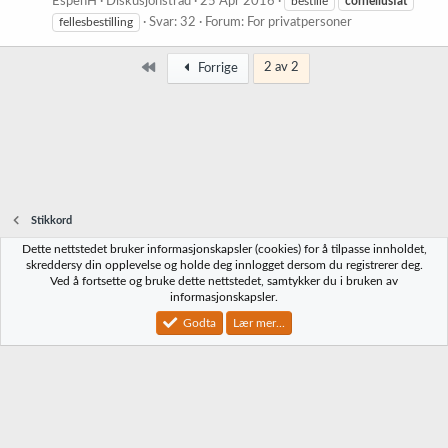
EspenH
Diskusjonstråd
25 Apr 2016
bestille
corneliusfat
fellesbestilling
Svar: 32
Forum:
For privatpersoner
Først
2 av 2
Forrige
Stikkord
Dette nettstedet bruker informasjonskapsler (cookies) for å tilpasse innholdet,
Norbrygg-default
skreddersy din opplevelse og holde deg innlogget dersom du registrerer deg.
Ved å fortsette og bruke dette nettstedet, samtykker du i bruken av
Kontakt oss
Vilkår og regler
Personvernregler
Hjelp
Hjem
R
informasjonskapsler.
S
S
Godta
Lær mer...
®
Community platform by XenForo
© 2010-2023 XenForo Ltd.