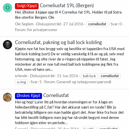
Corneliusfat 19L (Bergen)
Solgt/Kjøpt
O
Hei. Ønsker å kjøpe opp til 4 Cornelius fat 19L. Holder til på Sotra
like utenfor Bergen. Ole
Ole Seglem
Diskusjonstråd
27 Jul 2016
corneliusfat
Svar: 0
Forum:
For privatpersoner
Corneliusfat, pakning og ball lock kobling
Kjøpte nye fat hos brygg-selv og bestilte et tappetårn fra USA med
ball lock kobling (sort) De er veldig vanskelig å få av og på, selv med
fettsmøring, og ofte river de o-ringen på nippelen til fatet. Jeg
mistenker at det er noe tull med ball lock koblingene jeg fikk fra
USA, men vil høre om...
erlende
Diskusjonstråd
15 Jun 2016
ball-lock
corneliusfat
o-ring
Svar: 5
Forum:
Generelt og nybegynnerspørsmål
Corneliusfat
Ønskes Kjøpt
Hei og hop! Lurer litt på hvordan stemningen er for å lage en
fellesbestilling på C.fat? Har det akkurat vært en runde? Blir jo
betraktelig billigere om man hadde gjort det. Aner ikke fra hvor det
har blitt bestilt tidligere men jeg har nå smått begynt med denne
hobbyen igjen etter en periode...