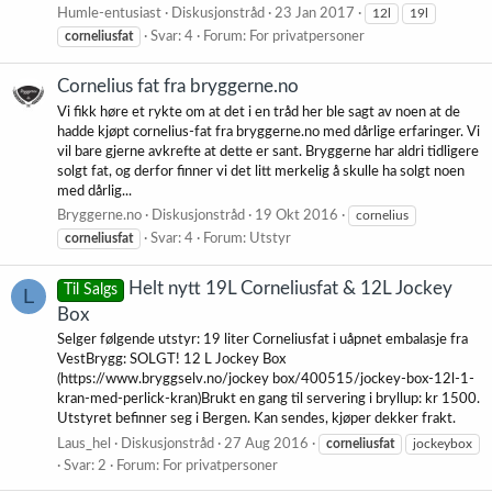
Humle-entusiast
Diskusjonstråd
23 Jan 2017
12l
19l
corneliusfat
Svar: 4
Forum:
For privatpersoner
Cornelius fat fra bryggerne.no
Vi fikk høre et rykte om at det i en tråd her ble sagt av noen at de
hadde kjøpt cornelius-fat fra bryggerne.no med dårlige erfaringer. Vi
vil bare gjerne avkrefte at dette er sant. Bryggerne har aldri tidligere
solgt fat, og derfor finner vi det litt merkelig å skulle ha solgt noen
med dårlig...
Bryggerne.no
Diskusjonstråd
19 Okt 2016
cornelius
corneliusfat
Svar: 4
Forum:
Utstyr
Helt nytt 19L Corneliusfat & 12L Jockey
Til Salgs
L
Box
Selger følgende utstyr: 19 liter Corneliusfat i uåpnet embalasje fra
VestBrygg: SOLGT! 12 L Jockey Box
(https://www.bryggselv.no/jockey box/400515/jockey-box-12l-1-
kran-med-perlick-kran)Brukt en gang til servering i bryllup: kr 1500.
Utstyret befinner seg i Bergen. Kan sendes, kjøper dekker frakt.
Laus_hel
Diskusjonstråd
27 Aug 2016
corneliusfat
jockeybox
Svar: 2
Forum:
For privatpersoner