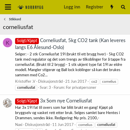
Logg inn
Registrer
Stikkord
corneliusfat
Corneliusfat, 5kg CO2 tank (Kan leveres
Solgt/Kjøpt
K
langs E6 Ålesund-Oslo)
Selger: - 2 stk Corneliusfat 19l (brukt til ett brygg hver) - 5kg CO2
tank med regulator og det som trengs av tilkoblinger for å tappe fra
corneliusfat. (Brukt til 2 brygg) - 1 stk ukjent type fat 19l av eldre
modell. Mangler stigerør og Ball lock koblinger så kan det brukes
sammen med Co2...
Kristoffer .V
Diskusjonstråd
21 Jun 2017
co2
cornelius
corneliusfat
Svar: 3
Forum:
For privatpersoner
3x Som nye Corneliusfat
Solgt/Kjøpt
Har 3x 19l fat til overs som har blitt brukt en gang! Kjøpt på
bryggselv og vasket rett etter bruk. Selges samlet bare Hentes i
Drammen, sendes ikke. Redigering: Ny pris. 2100,-
Naxi
Diskusjonstråd
11 Jun 2017
cornelius
corneliusfat