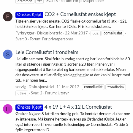
drammen
fat
Svar: 6
Forum:
For privatpersoner
CO2 + Corneliusfat ønskes kjøpt
Ønskes Kjøpt
F
Tittelen sier vel det meste, CO2 flaske og corneliusfat (3 stk - 12L
helst) ønskes kjøpt. Kan hente i Oslo. Pris kan diskuteres.
Fyrbrygger
Diskusjonstråd
22 Mar 2017
co2
corneliusfat
Svar: 0
Forum:
For privatpersoner
Leie Corneliusfat i trondheim
S
Hei alle sammen. Skal feire bursdag snart og har i den forbindelse 60
liter øl stående i gjæringskar. 3 sorter a 20 liter. Planen var i
utgangspunktet å flaske ølet og karbonere med sukkerlake. Nå ser
det dessverre ut til at dårlig planlegging gjør at det kan bli knapt med
tid.. Har noen her...
sorvig
Diskusjonstråd
11 Mar 2017
corneliusfat
trondheim
utleie
Svar: 2
Forum:
Utstyr
4 x 19 L + 4 x 12 L Corneliusfat
Ønskes Kjøpt
H
Ønsker å kjøpe 8 fat til en rimelig pris. Ta kontakt dersom du har noe
av interesse. Må kunne hentes/leveres på Østlandet (Oslo). Jeg er
også interresert i eventuelle fellesinnkjøp av Corneliusfat. På tide å
fylle kegeratoren :D