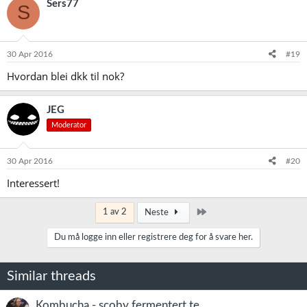
Sers77
S
30 Apr 2016
#19
Hvordan blei dkk til nok?
JEG
Moderator
30 Apr 2016
#20
Interessert!
Siste
1 av 2
Neste
Du må logge inn eller registrere deg for å svare her.
Similar threads
Kombucha - scoby fermentert te