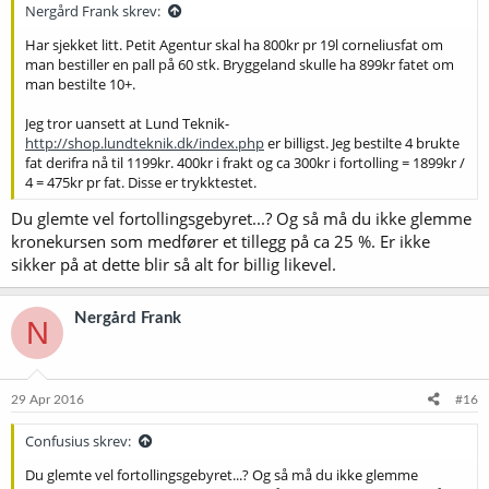
Nergård Frank skrev:
Har sjekket litt. Petit Agentur skal ha 800kr pr 19l corneliusfat om
man bestiller en pall på 60 stk. Bryggeland skulle ha 899kr fatet om
man bestilte 10+.
Jeg tror uansett at Lund Teknik-
http://shop.lundteknik.dk/index.php
er billigst. Jeg bestilte 4 brukte
fat derifra nå til 1199kr. 400kr i frakt og ca 300kr i fortolling = 1899kr /
4 = 475kr pr fat. Disse er trykktestet.
Du glemte vel fortollingsgebyret...? Og så må du ikke glemme
kronekursen som medfører et tillegg på ca 25 %. Er ikke
sikker på at dette blir så alt for billig likevel.
Nergård Frank
N
29 Apr 2016
#16
Confusius skrev:
Du glemte vel fortollingsgebyret...? Og så må du ikke glemme