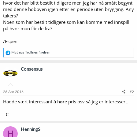
hvor det har blitt bestilt tidligere men jeg har nå smått begynt
med denne hobbyen igjen etter en periode uten brygging. Any
takers?
Noen som har bestilt tidligere som kan komme med innspill
på hvor man får de fra?
/Espen
R
Mathias Trollnes Nielsen
e
a
k
Consensus
s
j
o
n
e
26 Apr 2016
#2
r
Hadde vært interessant å høre pris osv så jeg er interessert.
:
- C
HenningS
H