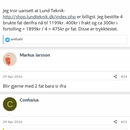
Jeg tror uansett at Lund Teknik-
http://shop.lundteknik.dk/index.php
er billigst. Jeg bestilte 4
brukte fat derifra nå til 1199kr. 400kr i frakt og ca 300kr i
fortolling = 1899kr / 4 = 475kr pr fat. Disse er trykktestet.
R
arefsahl
e
a
k
Markus larsson
s
j
o
n
e
29 Apr 2016
#14
r
Blir gjerne med 2 fat bara si ifra
:
Confusius
C
29 Apr 2016
#15