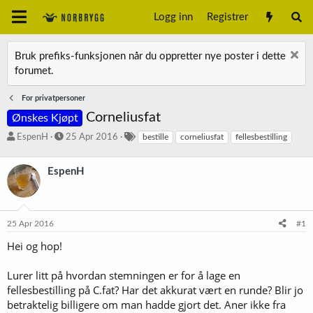
Logg inn
Registrer
Bruk prefiks-funksjonen når du oppretter nye poster i dette
forumet.
For privatpersoner
Corneliusfat
Ønskes Kjøpt
T
S
S
EspenH
25 Apr 2016
bestille
corneliusfat
fellesbestilling
r
t
t
å
a
i
EspenH
d
r
k
s
t
k
t
d
o
a
a
r
25 Apr 2016
#1
r
t
d
t
o
Hei og hop!
e
r
Lurer litt på hvordan stemningen er for å lage en
fellesbestilling på C.fat? Har det akkurat vært en runde? Blir jo
betraktelig billigere om man hadde gjort det. Aner ikke fra