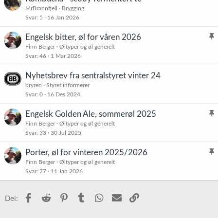
MrBrannfjell
Brygging
Svar
5
16 Jan 2026
Engelsk bitter, øl for våren 2026
l
Finn Berger
Øltyper og øl generelt
Svar
46
1 Mar 2026
i
s
Nyhetsbrev fra sentralstyret vinter 24
t
bryren
Styret informerer
r
Svar
0
16 Des 2024
e
t
Engelsk Golden Ale, sommerøl 2025
l
Finn Berger
Øltyper og øl generelt
Svar
33
30 Jul 2025
i
s
Porter, øl for vinteren 2025/2026
t
l
Finn Berger
Øltyper og øl generelt
r
Svar
77
11 Jan 2026
i
e
s
t
t
Facebook
Reddit
Pinterest
Tumblr
WhatsApp
E-post
Link
Del:
r
e