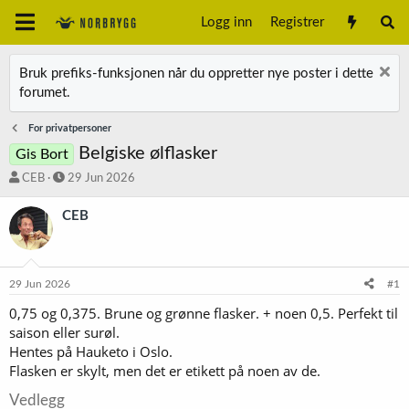
Logg inn
Registrer
Bruk prefiks-funksjonen når du oppretter nye poster i dette
forumet.
For privatpersoner
Belgiske ølflasker
Gis Bort
T
S
CEB
29 Jun 2026
r
t
å
a
CEB
d
r
s
t
t
d
a
a
29 Jun 2026
#1
r
t
t
o
0,75 og 0,375. Brune og grønne flasker. + noen 0,5. Perfekt til
e
saison eller surøl.
r
Hentes på Hauketo i Oslo.
Flasken er skylt, men det er etikett på noen av de.
Vedlegg