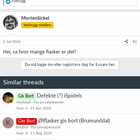
R
loebrygg
e
a
k
MortenSickel
s
Norbrygg-medlem
j
o
n
e
2 Jul 2026
#2
r
Hei, ca hvor mange flasker er det?
:
Du må logge inn eller registrere deg for å svare her.
Similar threads
Defekte (?) iSpidels
Gis Bort
Skjelstad
For privatpersoner
Svar
6
21 Apr 2026
Ølflasker gis bort (Brumunddal)
K
Gitt Bort
knutno
For privatpersoner
Svar
0
15 Aug 2024