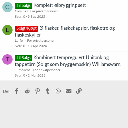
Komplett ølbrygging sett
C
Til Salgs
Camilla.l
For privatpersoner
Svar
0
9 Sep 2025
Ølflasker, flaskekapsler, flasketre og
L
Solgt/Kjøpt
flaskeskyller
Lorfen
For privatpersoner
Svar
0
18 Apr 2024
Kombinert tempregulert Unitank og
T
Til Salgs
tappetårn (Solgt som bryggemaskin) Williamswarn.
TurboJens
For privatpersoner
Svar
0
2 Mar 2026
Facebook
Reddit
Pinterest
Tumblr
WhatsApp
E-post
Link
Del: