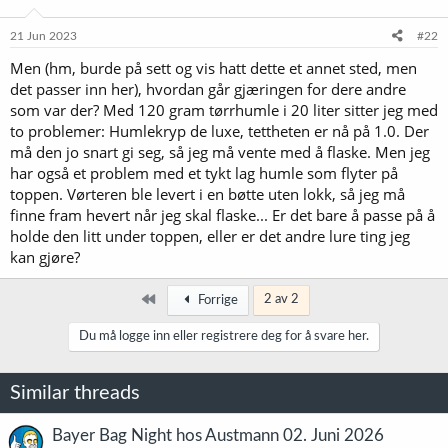
o
n
e
21 Jun 2023
#22
r
Men (hm, burde på sett og vis hatt dette et annet sted, men
:
det passer inn her), hvordan går gjæringen for dere andre
som var der? Med 120 gram tørrhumle i 20 liter sitter jeg med
to problemer: Humlekryp de luxe, tettheten er nå på 1.0. Der
må den jo snart gi seg, så jeg må vente med å flaske. Men jeg
har også et problem med et tykt lag humle som flyter på
toppen. Vørteren ble levert i en bøtte uten lokk, så jeg må
finne fram hevert når jeg skal flaske... Er det bare å passe på å
holde den litt under toppen, eller er det andre lure ting jeg
kan gjøre?
Først
2 av 2
Forrige
Du må logge inn eller registrere deg for å svare her.
Similar threads
Bayer Bag Night hos Austmann 02. Juni 2026