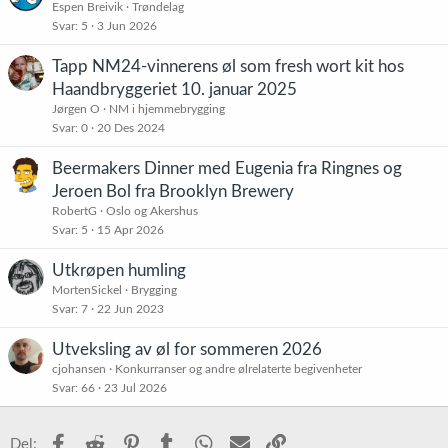
Espen Breivik
Trøndelag
Svar
5
3 Jun 2026
Tapp NM24-vinnerens øl som fresh wort kit hos
Haandbryggeriet 10. januar 2025
Jørgen O
NM i hjemmebrygging
Svar
0
20 Des 2024
Beermakers Dinner med Eugenia fra Ringnes og
Jeroen Bol fra Brooklyn Brewery
RobertG
Oslo og Akershus
Svar
5
15 Apr 2026
Utkrøpen humling
MortenSickel
Brygging
Svar
7
22 Jun 2023
Utveksling av øl for sommeren 2026
cjohansen
Konkurranser og andre ølrelaterte begivenheter
Svar
66
23 Jul 2026
Facebook
Reddit
Pinterest
Tumblr
WhatsApp
E-post
Link
Del: