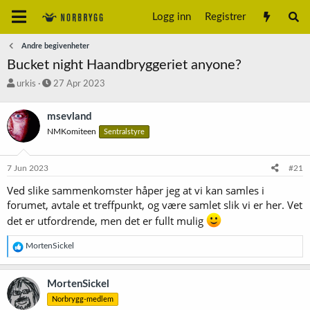
Logg inn
Registrer
Andre begivenheter
Bucket night Haandbryggeriet anyone?
T
S
urkis
27 Apr 2023
r
t
å
a
msevland
d
r
NMKomiteen
Sentralstyre
s
t
t
d
a
a
7 Jun 2023
#21
r
t
t
o
Ved slike sammenkomster håper jeg at vi kan samles i
e
forumet, avtale et treffpunkt, og være samlet slik vi er her. Vet
r
det er utfordrende, men det er fullt mulig
R
MortenSickel
e
a
k
MortenSickel
s
Norbrygg-medlem
j