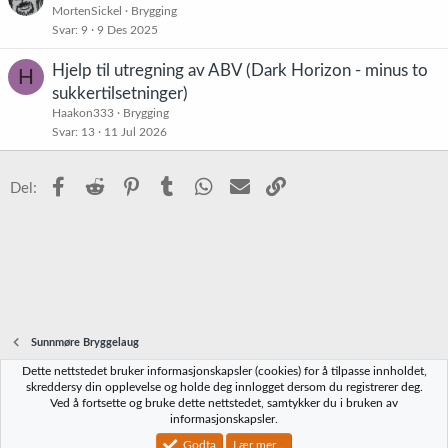
MortenSickel
Brygging
Svar
9
9 Des 2025
Hjelp til utregning av ABV (Dark Horizon - minus to
H
sukkertilsetninger)
Haakon333
Brygging
Svar
13
11 Jul 2026
Facebook
Reddit
Pinterest
Tumblr
WhatsApp
E-post
Link
Del:
Sunnmøre Bryggelaug
Dette nettstedet bruker informasjonskapsler (cookies) for å tilpasse innholdet,
Norbrygg-default
skreddersy din opplevelse og holde deg innlogget dersom du registrerer deg.
Ved å fortsette og bruke dette nettstedet, samtykker du i bruken av
Kontakt oss
Vilkår og regler
Personvernregler
Hjelp
Hjem
R
informasjonskapsler.
S
S
Godta
Lær mer...
®