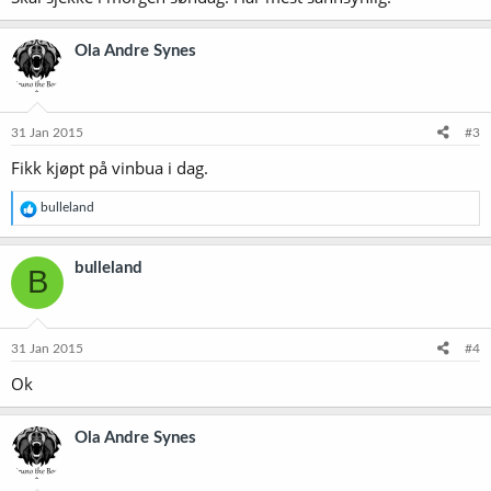
Ola Andre Synes
31 Jan 2015
#3
Fikk kjøpt på vinbua i dag.
R
bulleland
e
a
k
bulleland
B
s
j
o
n
e
31 Jan 2015
#4
r
Ok
:
Ola Andre Synes