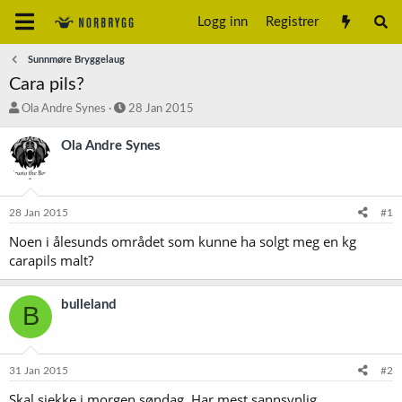
Logg inn
Registrer
Sunnmøre Bryggelaug
Cara pils?
T
S
Ola Andre Synes
28 Jan 2015
r
t
å
a
Ola Andre Synes
d
r
s
t
t
d
a
a
28 Jan 2015
#1
r
t
t
o
Noen i ålesunds området som kunne ha solgt meg en kg
e
carapils malt?
r
bulleland
B
31 Jan 2015
#2
Skal sjekke i morgen søndag. Har mest sannsynlig.