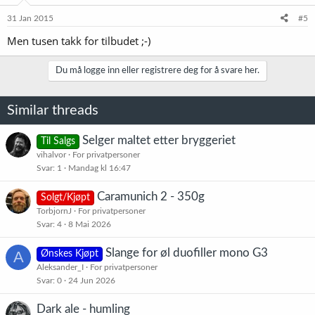
31 Jan 2015
#5
Men tusen takk for tilbudet ;-)
Du må logge inn eller registrere deg for å svare her.
Similar threads
Selger maltet etter bryggeriet
Til Salgs
vihalvor
For privatpersoner
Svar
1
Mandag kl 16:47
Caramunich 2 - 350g
Solgt/Kjøpt
TorbjornJ
For privatpersoner
Svar
4
8 Mai 2026
Slange for øl duofiller mono G3
A
Ønskes Kjøpt
Aleksander_I
For privatpersoner
Svar
0
24 Jun 2026
Dark ale - humling