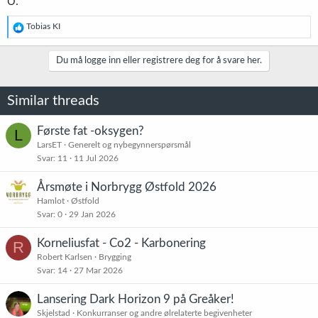
O.
R
Tobias KI
e
a
k
Du må logge inn eller registrere deg for å svare her.
s
j
o
Similar threads
n
e
r
Første fat -oksygen?
L
:
LarsET
Generelt og nybegynnerspørsmål
Svar
11
11 Jul 2026
Årsmøte i Norbrygg Østfold 2026
Hamlot
Østfold
Svar
0
29 Jan 2026
Korneliusfat - Co2 - Karbonering
R
Robert Karlsen
Brygging
Svar
14
27 Mar 2026
Lansering Dark Horizon 9 på Greåker!
Skjelstad
Konkurranser og andre ølrelaterte begivenheter