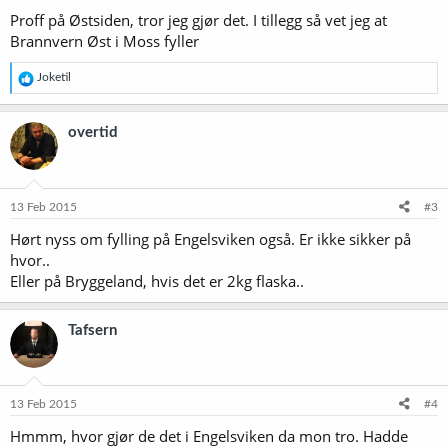
Proff på Østsiden, tror jeg gjør det. I tillegg så vet jeg at
Brannvern Øst i Moss fyller
R
Joketil
e
a
k
overtid
s
j
o
n
e
13 Feb 2015
#3
r
Hørt nyss om fylling på Engelsviken også. Er ikke sikker på
:
hvor..
Eller på Bryggeland, hvis det er 2kg flaska..
Tafsern
13 Feb 2015
#4
Hmmm, hvor gjør de det i Engelsviken da mon tro. Hadde