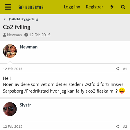
Logg inn
Registrer
Østfold Bryggerlaug
Co2 fylling
T
S
Newman
12 Feb 2015
r
t
å
a
Newman
d
r
s
t
t
d
a
a
12 Feb 2015
#1
r
t
t
o
Hei!
e
Noen av dere som vet om det er steder i Østfold fortrinnsvis
r
Sarpsborg /Fredrikstad hvor jeg kan få fylt co2 flaska mi,?
Slystr
12 Feb 2015
#2