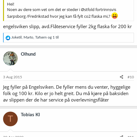
Hei!
Noen av dere som vet om det er steder i Østfold fortrinnsvis
Sarpsborg /Fredrikstad hvor jeg kan få fylt co2 flaska mi,?
engelsviken slipp, avd.Flåteservice fyller 2kg flaska for 200 kr
R
Joketil
,
Marto
,
Tafsern
og 1 til
e
a
k
Olhund
s
j
o
n
e
3 Aug 2015
#10
r
Jeg fyller på Engelsviken. De fyller mens du venter, hyggelige
:
folk og 100 kr. Kilo er jo helt greit. Du må kjøre på baksiden
av slippen der de har service på overlevningsflåter
Tobias KI
T