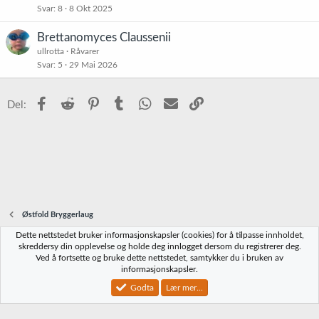
Svar
8
8 Okt 2025
Brettanomyces Claussenii
ullrotta
Råvarer
Svar
5
29 Mai 2026
Facebook
Reddit
Pinterest
Tumblr
WhatsApp
E-post
Link
Del:
Østfold Bryggerlaug
Dette nettstedet bruker informasjonskapsler (cookies) for å tilpasse innholdet,
Norbrygg-default
skreddersy din opplevelse og holde deg innlogget dersom du registrerer deg.
Ved å fortsette og bruke dette nettstedet, samtykker du i bruken av
Kontakt oss
Vilkår og regler
Personvernregler
Hjelp
Hjem
R
informasjonskapsler.
S
S
Godta
Lær mer...
®
Community platform by XenForo
© 2010-2023 XenForo Ltd.