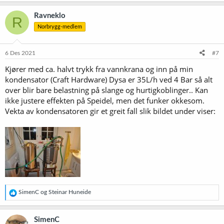
Ravneklo
R
Norbrygg-medlem
6 Des 2021
#7
Kjører med ca. halvt trykk fra vannkrana og inn på min
kondensator (Craft Hardware) Dysa er 35L/h ved 4 Bar så alt
over blir bare belastning på slange og hurtigkoblinger.. Kan
ikke justere effekten på Speidel, men det funker okkesom.
Vekta av kondensatoren gir et greit fall slik bildet under viser:
R
SimenC
og
Steinar Huneide
e
a
k
SimenC
s