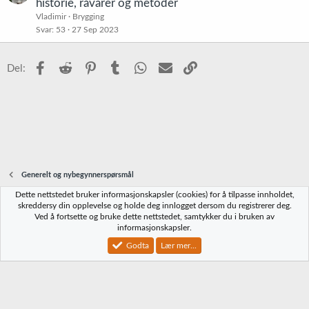
l
historie, råvarer og metoder
i
Vladimir
Brygging
s
Svar
53
27 Sep 2023
t
r
Facebook
Reddit
Pinterest
Tumblr
WhatsApp
E-post
Link
Del:
e
t
Generelt og nybegynnerspørsmål
Dette nettstedet bruker informasjonskapsler (cookies) for å tilpasse innholdet,
Norbrygg-default
skreddersy din opplevelse og holde deg innlogget dersom du registrerer deg.
Ved å fortsette og bruke dette nettstedet, samtykker du i bruken av
Kontakt oss
Vilkår og regler
Personvernregler
Hjelp
Hjem
R
informasjonskapsler.
S
S
Godta
Lær mer...
®
Community platform by XenForo
© 2010-2023 XenForo Ltd.