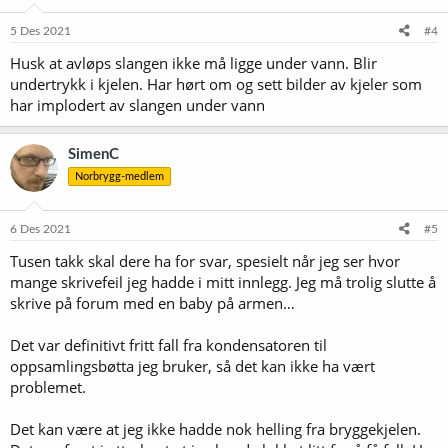
n
e
5 Des 2021
#4
r
Husk at avløps slangen ikke må ligge under vann. Blir
:
undertrykk i kjelen. Har hørt om og sett bilder av kjeler som
har implodert av slangen under vann
SimenC
Norbrygg-medlem
6 Des 2021
#5
Tusen takk skal dere ha for svar, spesielt når jeg ser hvor
mange skrivefeil jeg hadde i mitt innlegg. Jeg må trolig slutte å
skrive på forum med en baby på armen…
Det var definitivt fritt fall fra kondensatoren til
oppsamlingsbøtta jeg bruker, så det kan ikke ha vært
problemet.
Det kan være at jeg ikke hadde nok helling fra bryggekjelen.