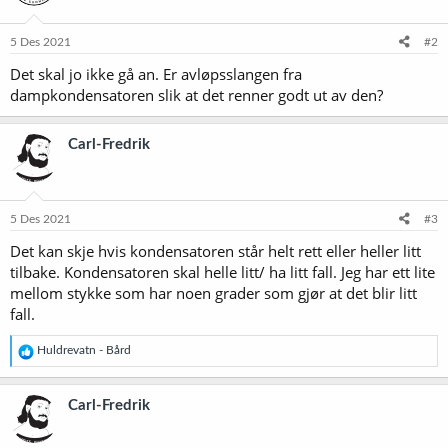
5 Des 2021
#2
Det skal jo ikke gå an. Er avløpsslangen fra
dampkondensatoren slik at det renner godt ut av den?
Carl-Fredrik
5 Des 2021
#3
Det kan skje hvis kondensatoren står helt rett eller heller litt
tilbake. Kondensatoren skal helle litt/ ha litt fall. Jeg har ett lite
mellom stykke som har noen grader som gjør at det blir litt
fall.
R
Huldrevatn - Bård
e
a
k
Carl-Fredrik
s
j
o