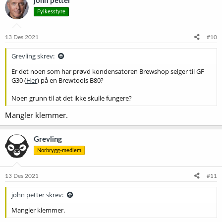
john petter
Fylkesstyre
13 Des 2021
#10
Grevling skrev:
Er det noen som har prøvd kondensatoren Brewshop selger til GF
G30 (
Her
) på en Brewtools B80?
Noen grunn til at det ikke skulle fungere?
Mangler klemmer.
Grevling
Norbrygg-medlem
13 Des 2021
#11
john petter skrev:
Mangler klemmer.