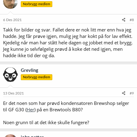
Norbrygg-medlem
j
o
n
e
6 Des 2021
#8
r
Takk for bilder og svar. Fallet dere er nok litt mer enn hva jeg
:
hadde. Jeg får prøve igjen, mulig jeg har kokt på for lav effekt.
Kjedelig når man har stått hele dagen og jobbet med et brygg.
Jeg kunne jo selvfølgelig prøvd å koke det ned igjen, men
hadde ikke tid der og da.
Grevling
Norbrygg-medlem
13 Des 2021
#9
Er det noen som har prøvd kondensatoren Brewshop selger
til GF G30 (
Her
) på en Brewtools B80?
Noen grunn til at det ikke skulle fungere?