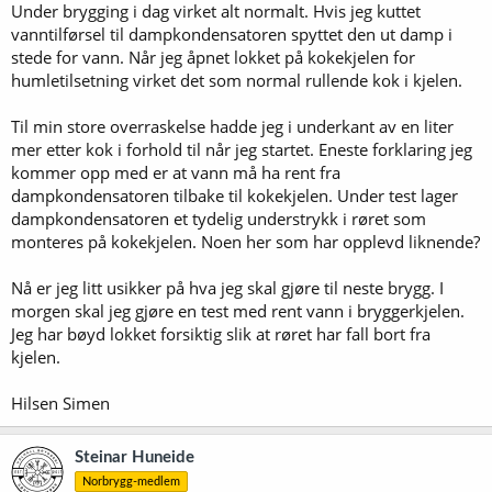
Under brygging i dag virket alt normalt. Hvis jeg kuttet
vanntilførsel til dampkondensatoren spyttet den ut damp i
stede for vann. Når jeg åpnet lokket på kokekjelen for
humletilsetning virket det som normal rullende kok i kjelen.
Til min store overraskelse hadde jeg i underkant av en liter
mer etter kok i forhold til når jeg startet. Eneste forklaring jeg
kommer opp med er at vann må ha rent fra
dampkondensatoren tilbake til kokekjelen. Under test lager
dampkondensatoren et tydelig understrykk i røret som
monteres på kokekjelen. Noen her som har opplevd liknende?
Nå er jeg litt usikker på hva jeg skal gjøre til neste brygg. I
morgen skal jeg gjøre en test med rent vann i bryggerkjelen.
Jeg har bøyd lokket forsiktig slik at røret har fall bort fra
kjelen.
Hilsen Simen
Steinar Huneide
Norbrygg-medlem