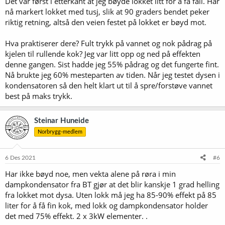
Det var først i etterkant at jeg bøyde lokket litt for å få fall. Har
nå markert lokket med tusj, slik at 90 graders bendet peker
riktig retning, altså den veien festet på lokket er bøyd mot.
Hva praktiserer dere? Fult trykk på vannet og nok pådrag på
kjelen til rullende kok? Jeg var litt opp og ned på effekten
denne gangen. Sist hadde jeg 55% pådrag og det fungerte fint.
Nå brukte jeg 60% mesteparten av tiden. Når jeg testet dysen i
kondensatoren så den helt klart ut til å spre/forstøve vannet
best på maks trykk.
Steinar Huneide
Norbrygg-medlem
6 Des 2021
#6
Har ikke bøyd noe, men vekta alene på røra i min
dampkondensator fra BT gjør at det blir kanskje 1 grad helling
fra lokket mot dysa. Uten lokk må jeg ha 85-90% effekt på 85
liter for å få fin kok, med lokk og dampkondensator holder
det med 75% effekt. 2 x 3kW elementer. .