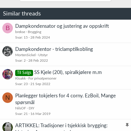
Similar threads
Dampkondensator og justering av oppskrift
B
brekse
Brygging
Svar
15
28 Feb 2024
Dampkondentor - triclamptilkobling
MortenSickel
Utstyr
Svar
2
28 Feb 2022
SS Kjele (20l), spiralkjølere m.m
Til Salgs
Kloakk
For privatpersoner
Svar
23
21 Sep 2022
Planlegger tokjelers for 4 corny. EzBoil, Mange
N
spørsmål
NilsOF
DIY
Svar
21
16 Mar 2019
ARTIKKEL: Tradisjoner i tsjekkisk brygging: