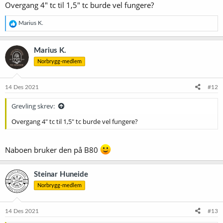
Overgang 4" tc til 1,5" tc burde vel fungere?
R
Marius K.
e
a
k
Marius K.
s
Norbrygg-medlem
j
o
n
e
14 Des 2021
#12
r
:
Grevling skrev:
Overgang 4" tc til 1,5" tc burde vel fungere?
Naboen bruker den på B80
Steinar Huneide
Norbrygg-medlem
14 Des 2021
#13