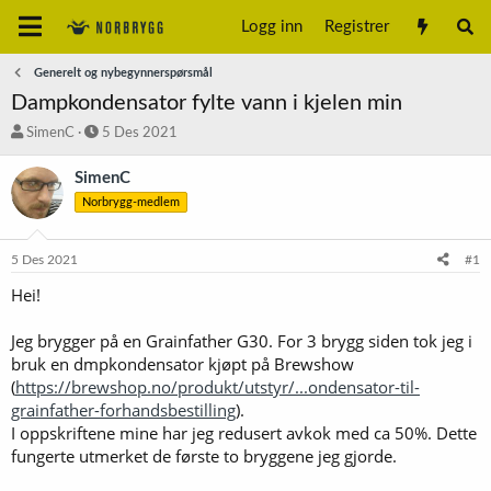
Logg inn
Registrer
Generelt og nybegynnerspørsmål
Dampkondensator fylte vann i kjelen min
T
S
SimenC
5 Des 2021
r
t
å
a
SimenC
d
r
Norbrygg-medlem
s
t
t
d
a
a
5 Des 2021
#1
r
t
t
o
Hei!
e
r
Jeg brygger på en Grainfather G30. For 3 brygg siden tok jeg i
bruk en dmpkondensator kjøpt på Brewshow
(
https://brewshop.no/produkt/utstyr/...ondensator-til-
grainfather-forhandsbestilling
).
I oppskriftene mine har jeg redusert avkok med ca 50%. Dette
fungerte utmerket de første to bryggene jeg gjorde.