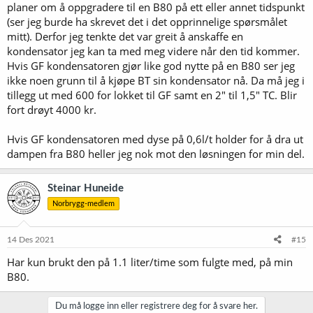
planer om å oppgradere til en B80 på ett eller annet tidspunkt
(ser jeg burde ha skrevet det i det opprinnelige spørsmålet
mitt). Derfor jeg tenkte det var greit å anskaffe en
kondensator jeg kan ta med meg videre når den tid kommer.
Hvis GF kondensatoren gjør like god nytte på en B80 ser jeg
ikke noen grunn til å kjøpe BT sin kondensator nå. Da må jeg i
tillegg ut med 600 for lokket til GF samt en 2" til 1,5" TC. Blir
fort drøyt 4000 kr.
Hvis GF kondensatoren med dyse på 0,6l/t holder for å dra ut
dampen fra B80 heller jeg nok mot den løsningen for min del.
Steinar Huneide
Norbrygg-medlem
14 Des 2021
#15
Har kun brukt den på 1.1 liter/time som fulgte med, på min
B80.
Du må logge inn eller registrere deg for å svare her.