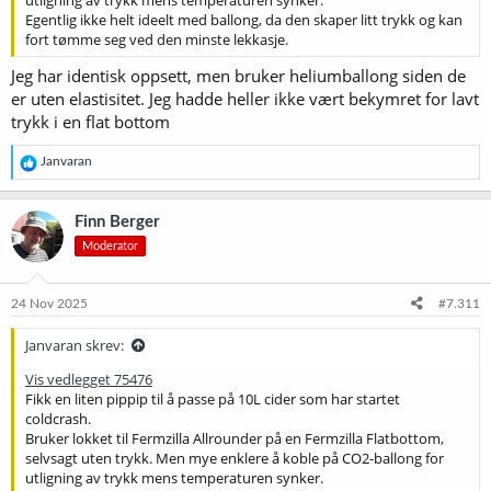
Egentlig ikke helt ideelt med ballong, da den skaper litt trykk og kan
fort tømme seg ved den minste lekkasje.
Jeg har identisk oppsett, men bruker heliumballong siden de
er uten elastisitet. Jeg hadde heller ikke vært bekymret for lavt
trykk i en flat bottom
R
Janvaran
e
a
k
Finn Berger
s
Moderator
j
o
n
e
24 Nov 2025
#7.311
r
:
Janvaran skrev:
Vis vedlegget 75476
Fikk en liten pippip til å passe på 10L cider som har startet
coldcrash.
Bruker lokket til Fermzilla Allrounder på en Fermzilla Flatbottom,
selvsagt uten trykk. Men mye enklere å koble på CO2-ballong for
utligning av trykk mens temperaturen synker.