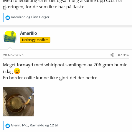
Med folieballong så er det også mulig å samle opp CO2 fra
gjæringen, for de som ikke har på flaske.
R
msevland
og
Finn Berger
e
a
k
Amarillo
s
Norbrygg-medlem
j
o
n
e
28 Nov 2025
#7.316
r
Meget fornøyd med whirlpool-samlingen av 206 gram humle
:
i dag
En border collie kunne ikke gjort det der bedre.
R
Glenn
,
Mc.
,
Ravneklo
og 12 til
e