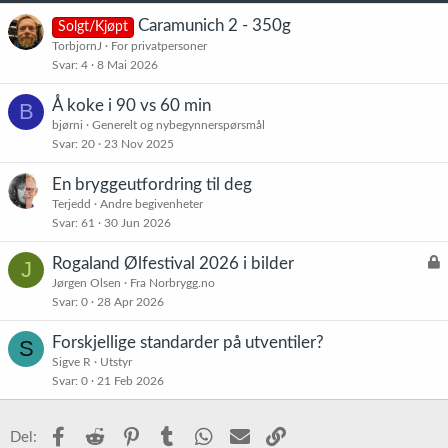
Caramunich 2 - 350g
Solgt/Kjøpt
TorbjornJ
For privatpersoner
Svar
4
8 Mai 2026
Å koke i 90 vs 60 min
B
bjørni
Generelt og nybegynnerspørsmål
Svar
20
23 Nov 2025
En bryggeutfordring til deg
Terjedd
Andre begivenheter
Svar
61
30 Jun 2026
L
Rogaland Ølfestival 2026 i bilder
J
å
Jørgen Olsen
Fra Norbrygg.no
Svar
0
28 Apr 2026
s
t
Forskjellige standarder på utventiler?
S
Sigve R
Utstyr
Svar
0
21 Feb 2026
Facebook
Reddit
Pinterest
Tumblr
WhatsApp
E-post
Link
Del: