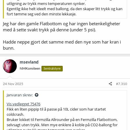
utligning av trykk mens temperaturen synker.
Egentlig ikke helt ideelt med ballong, da den skaper litt trykk og kan
fort tømme seg ved den minste lekkasje.
Jeg har den gamle Flatbottom og har ingen betenkeligheter
med å sette svakt trykk på denne (under 5 psi).
Hadde neppe gjort det samme med den nye som har kran i
bunn.
msevland
NMKomiteen
Sentralstyre
24 Nov 2025
#7.310
Janvaran skrev:
Vis vedlegget 75476
Fikk en liten pippip til å passe på 10L cider som har startet
coldcrash.
Bruker lokket til Fermzilla Allrounder på en Fermzilla Flatbottom,
selvsagt uten trykk. Men mye enklere å koble på CO2-ballong for
utligning av trykk mens temperaturen synker.