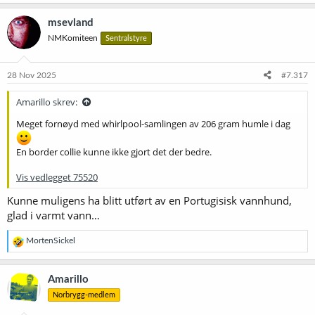
a
k
msevland
s
NMKomiteen
Sentralstyre
j
o
n
e
28 Nov 2025
#7.317
r
:
Amarillo skrev:
Meget fornøyd med whirlpool-samlingen av 206 gram humle i dag
En border collie kunne ikke gjort det der bedre.
Vis vedlegget 75520
Kunne muligens ha blitt utført av en Portugisisk vannhund,
glad i varmt vann…
R
MortenSickel
e
a
k
Amarillo
s
Norbrygg-medlem
j
o