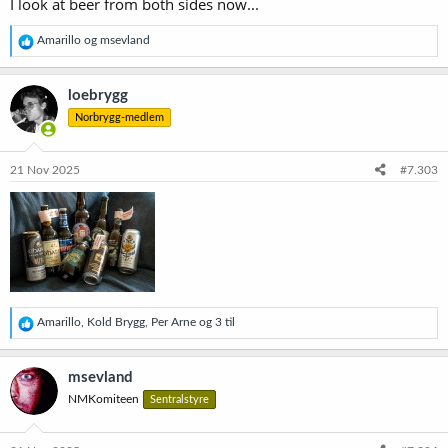
limp bizkit
I look at beer from both sides now...
take a look around 2008
R
Amarillo
og
msevland
e
a
k
loebrygg
s
Norbrygg-medlem
j
o
n
e
21 Nov 2025
#7.303
r
:
R
Amarillo
,
Kold Brygg
,
Per Arne
og 3 til
e
a
k
msevland
s
NMKomiteen
Sentralstyre
j
o
n