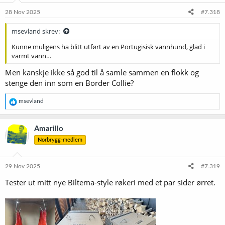
n
e
28 Nov 2025
#7.318
r
:
msevland skrev:
Kunne muligens ha blitt utført av en Portugisisk vannhund, glad i
varmt vann…
Men kanskje ikke så god til å samle sammen en flokk og
stenge den inn som en Border Collie?
R
msevland
e
a
k
Amarillo
s
Norbrygg-medlem
j
o
n
e
29 Nov 2025
#7.319
r
Tester ut mitt nye Biltema-style røkeri med et par sider ørret.
: