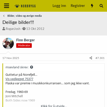
Logg inn
Registrer
Bilder, video og øvrige media
Deilige bilder!!!
T
S
RoganJosh
13 Okt 2012
r
t
å
a
Finn Berger
d
r
Moderator
s
t
t
d
a
a
17 Nov 2025
#7.301
r
t
t
o
msevland skrev:
e
r
Guttetur på Norefjell…
Vis vedlegget 75377
Flaska var premie i musikkonkurransen… som jeg ikke vant.
Fredag. 1960-69
Joni Mitchell
Both Sides now 1969
Klikk for å utvide...