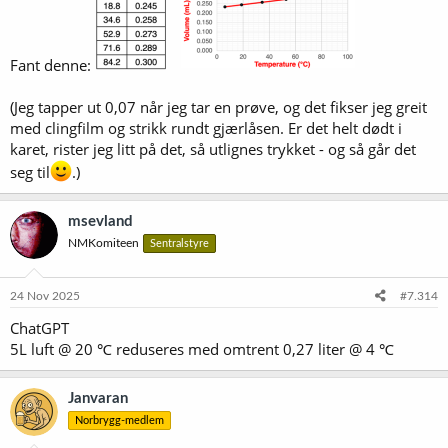
Fant denne:
(Jeg tapper ut 0,07 når jeg tar en prøve, og det fikser jeg greit
med clingfilm og strikk rundt gjærlåsen. Er det helt dødt i
karet, rister jeg litt på det, så utlignes trykket - og så går det
seg til
.)
msevland
NMKomiteen
Sentralstyre
24 Nov 2025
#7.314
ChatGPT
5L luft @ 20 ℃ reduseres med omtrent 0,27 liter @ 4 ℃
Janvaran
Norbrygg-medlem