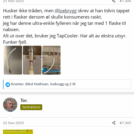
e
21 Nov 2025
#7.304
r
Husker ikke tråden, men
@loebrygg
skrev at han tidvis tappet
:
rett i flasker dersom øl skulle konsumeres raskt.
Jeg har denne ultra-enkle fylleren når jeg tar med 1 flaske til
naboen.
Alt ut over det, bruker jeg TapCooler. Har alt av ekstra utsyr.
Funker fjell.
R
Knerten
,
Bård Mathisen
,
loebrygg
og 2 til
e
a
k
Tor.
s
Sentralstyre
j
o
n
e
22 Nov 2025
#7.305
r
: