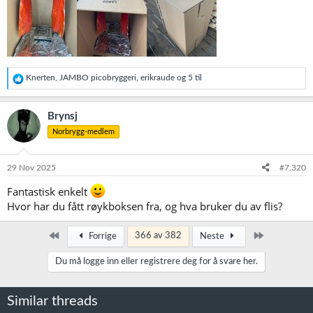
R
Knerten
,
JAMBO picobryggeri
,
erikraude
og 5 til
e
a
k
Brynsj
s
Norbrygg-medlem
j
o
n
e
29 Nov 2025
#7.320
r
:
Fantastisk enkelt
Hvor har du fått røykboksen fra, og hva bruker du av flis?
Først
Siste
366 av 382
Forrige
Neste
Du må logge inn eller registrere deg for å svare her.
Similar threads