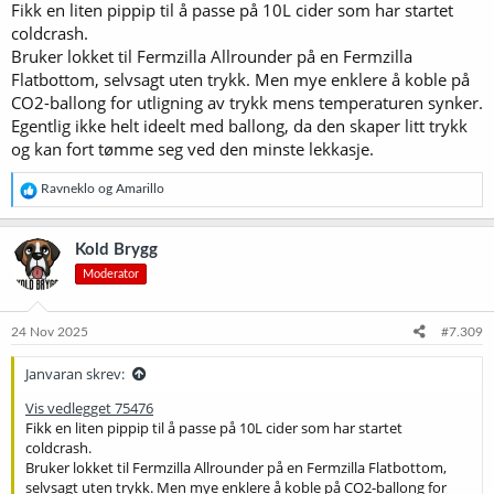
Fikk en liten pippip til å passe på 10L cider som har startet
coldcrash.
Bruker lokket til Fermzilla Allrounder på en Fermzilla
Flatbottom, selvsagt uten trykk. Men mye enklere å koble på
CO2-ballong for utligning av trykk mens temperaturen synker.
Egentlig ikke helt ideelt med ballong, da den skaper litt trykk
og kan fort tømme seg ved den minste lekkasje.
R
Ravneklo
og
Amarillo
e
a
k
Kold Brygg
s
Moderator
j
o
n
e
24 Nov 2025
#7.309
r
:
Janvaran skrev:
Vis vedlegget 75476
Fikk en liten pippip til å passe på 10L cider som har startet
coldcrash.
Bruker lokket til Fermzilla Allrounder på en Fermzilla Flatbottom,
selvsagt uten trykk. Men mye enklere å koble på CO2-ballong for