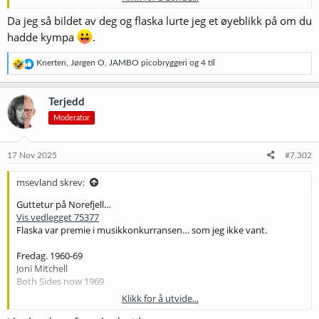
Lørdag 2000-10
limp bizkit
Da jeg så bildet av deg og flaska lurte jeg et øyeblikk på om du
take a look around 2008
hadde kympa
.
R
Knerten
,
Jørgen O
,
JAMBO picobryggeri
og 4 til
e
a
k
Terjedd
s
Moderator
j
o
n
e
17 Nov 2025
#7.302
r
:
msevland skrev:
Guttetur på Norefjell…
Vis vedlegget 75377
Flaska var premie i musikkonkurransen… som jeg ikke vant.
Fredag. 1960-69
Joni Mitchell
Both Sides now 1969
Klikk for å utvide...
Lørdag 2000-10