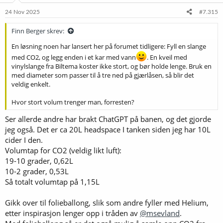
24 Nov 2025
#7.315
Finn Berger skrev:
En løsning noen har lansert her på forumet tidligere: Fyll en slange
med CO2, og legg enden i et kar med vann
. En kveil med
vinylslange fra Biltema koster ikke stort, og bør holde lenge. Bruk en
med diameter som passer til å tre ned på gjærlåsen, så blir det
veldig enkelt.
Hvor stort volum trenger man, forresten?
Ser allerde andre har brakt ChatGPT på banen, og det gjorde
jeg også. Det er ca 20L headspace I tanken siden jeg har 10L
cider I den.
Volumtap for CO2 (veldig likt luft):
19-10 grader, 0,62L
10-2 grader, 0,53L
Så totalt volumtap på 1,15L
Gikk over til folieballong, slik som andre fyller med Helium,
etter inspirasjon lenger opp i tråden av
@msevland
.