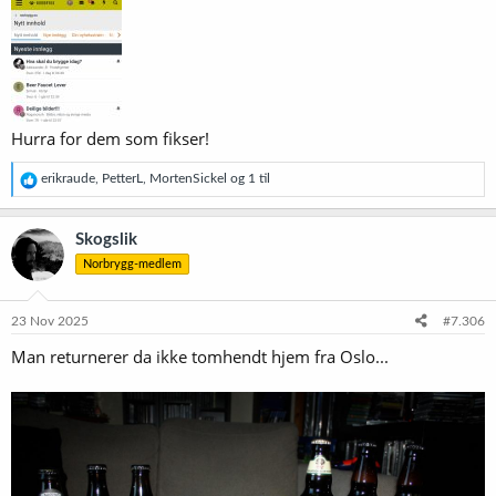
Hurra for dem som fikser!
R
erikraude
,
PetterL
,
MortenSickel
og 1 til
e
a
k
Skogslik
s
Norbrygg-medlem
j
o
n
e
23 Nov 2025
#7.306
r
Man returnerer da ikke tomhendt hjem fra Oslo...
: