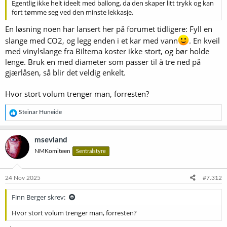
Egentlig ikke helt ideelt med ballong, da den skaper litt trykk og kan
fort tømme seg ved den minste lekkasje.
En løsning noen har lansert her på forumet tidligere: Fyll en
slange med CO2, og legg enden i et kar med vann
. En kveil
med vinylslange fra Biltema koster ikke stort, og bør holde
lenge. Bruk en med diameter som passer til å tre ned på
gjærlåsen, så blir det veldig enkelt.
Hvor stort volum trenger man, forresten?
R
Steinar Huneide
e
a
k
msevland
s
NMKomiteen
Sentralstyre
j
o
n
e
24 Nov 2025
#7.312
r
:
Finn Berger skrev:
Hvor stort volum trenger man, forresten?