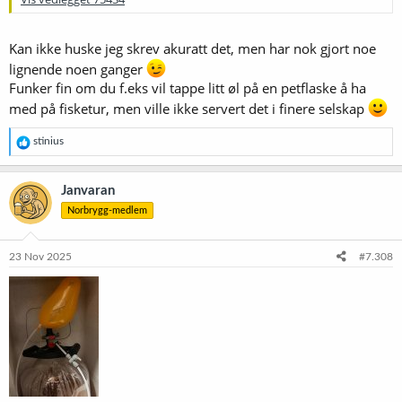
Kan ikke huske jeg skrev akuratt det, men har nok gjort noe
lignende noen ganger
Funker fin om du f.eks vil tappe litt øl på en petflaske å ha
med på fisketur, men ville ikke servert det i finere selskap
R
stinius
e
a
k
Janvaran
s
Norbrygg-medlem
j
o
n
e
23 Nov 2025
#7.308
r
: