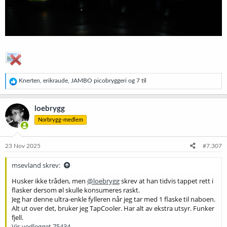
R
Knerten
,
erikraude
,
JAMBO picobryggeri
og 7 til
e
a
k
loebrygg
s
Norbrygg-medlem
j
o
n
e
23 Nov 2025
#7.307
r
:
msevland skrev:
Husker ikke tråden, men
@loebrygg
skrev at han tidvis tappet rett i
flasker dersom øl skulle konsumeres raskt.
Jeg har denne ultra-enkle fylleren når jeg tar med 1 flaske til naboen.
Alt ut over det, bruker jeg TapCooler. Har alt av ekstra utsyr. Funker
fjell.
Vis vedlegget 75434