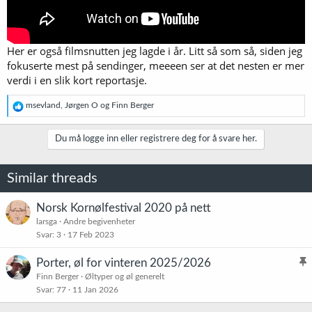
Her er også filmsnutten jeg lagde i år. Litt så som så, siden jeg
fokuserte mest på sendinger, meeeen ser at det nesten er mer
verdi i en slik kort reportasje.
R
msevland
,
Jørgen O
og
Finn Berger
e
a
k
Du må logge inn eller registrere deg for å svare her.
s
j
o
Similar threads
n
e
r
Norsk Kornølfestival 2020 på nett
:
larsga
Andre begivenheter
Svar
3
17 Feb 2023
Porter, øl for vinteren 2025/2026
l
Finn Berger
Øltyper og øl generelt
Svar
77
11 Jan 2026
i
s