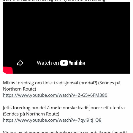
Mikas foredrag om finsk tradisjonsøl (brødøl?) (Sendes på
Northern Route)
https://www.youtube.com/watch?v=Z-G5v6FM380
Jeffs foredrag om det å møte norske tradisjoner sett utenfra
(Sendes på Northern Route)
https://www.youtube.com/watch?v=7qyl9itJ_Q8
Vinner av hjemmebryggerkonkurranse og publikums favoritt