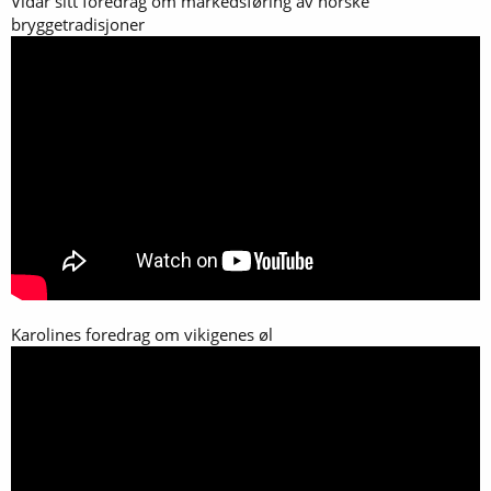
Vidar sitt foredrag om markedsføring av norske
bryggetradisjoner
Karolines foredrag om vikigenes øl