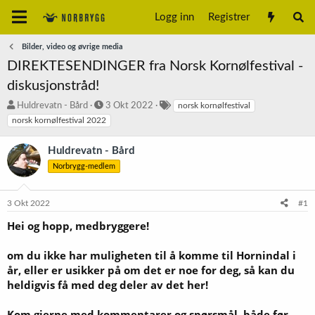
Logg inn
Registrer
Bilder, video og øvrige media
DIREKTESENDINGER fra Norsk Kornølfestival -
diskusjonstråd!
T
S
S
Huldrevatn - Bård
3 Okt 2022
norsk kornølfestival
r
t
t
norsk kornølfestival 2022
å
a
i
d
r
k
Huldrevatn - Bård
s
t
k
Norbrygg-medlem
t
d
o
a
a
r
r
t
d
3 Okt 2022
#1
t
o
e
Hei og hopp, medbryggere!
r
om du ikke har muligheten til å komme til Hornindal i
år, eller er usikker på om det er noe for deg, så kan du
heldigvis få med deg deler av det her!
Kom gjerne med kommentarer og spørsmål, både før,