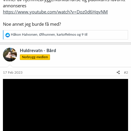
annonseres
https://www.youtube.com/watch?v=Doz0d6HqvNM
Noe annet jeg burde få med?
R
Håkon Halvorsen
,
Ølhunnen
,
kartoffelmos
og 9 til
e
a
k
Huldrevatn - Bård
s
Norbrygg-medlem
j
o
n
e
17 Feb 2023
#2
r
: