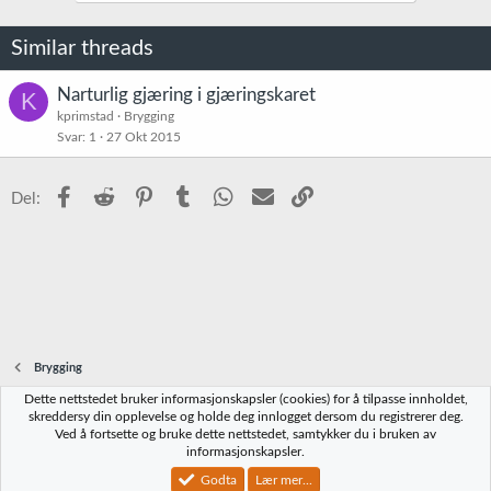
s
j
o
Similar threads
n
e
r
Narturlig gjæring i gjæringskaret
K
:
kprimstad
Brygging
Svar
1
27 Okt 2015
Facebook
Reddit
Pinterest
Tumblr
WhatsApp
E-post
Link
Del:
Brygging
Dette nettstedet bruker informasjonskapsler (cookies) for å tilpasse innholdet,
Norbrygg-default
skreddersy din opplevelse og holde deg innlogget dersom du registrerer deg.
Ved å fortsette og bruke dette nettstedet, samtykker du i bruken av
Kontakt oss
Vilkår og regler
Personvernregler
Hjelp
Hjem
R
informasjonskapsler.
S
S
Godta
Lær mer...
®
Community platform by XenForo
© 2010-2023 XenForo Ltd.