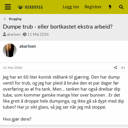
Logg inn
Registrer
Brygging
Dumpe trub - eller bortkastet ekstra arbeid?
T
S
akarlsen
11 Mai 2026
r
t
å
a
akarlsen
d
r
s
t
t
d
a
a
11 Mai 2026
#1
r
t
t
o
Jeg har en 60 liter konisk ståltank til gjæring. Den har dump
e
ventil for trub, og jeg har pleid å bruke den et par dager før
r
overføring av øl fra tank. Men... tanken har også dreibar dip
tube, som kommer ganske mange liter over bunnen . Er det
like greit å droppe hele dumpinga, og ikke gå så dypt med dip
tuben? Har jo sikt glass, så jeg ser når jeg må stoppe.
Hva gjør dere?