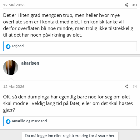
12 Mai 2026
#3
Det er i liten grad mengden trub, men heller hvor mye
overflate som er i kontakt med ølet. I en konisk tanke vil
derfor overflaten bli noe mindre, men trolig ikke tilstrekkelig
til at det har noen påvirkning av ølet.
R
Terjedd
e
a
k
akarlsen
s
j
o
n
e
12 Mai 2026
#4
r
OK, så den dumpinga har egentlig bare noe for seg om ølet
:
skal modne i veldig lang tid på fatet, eller om det skal høstes
gjær?
R
Amarillo
og
msevland
e
a
k
Du må logge inn eller registrere deg for å svare her.