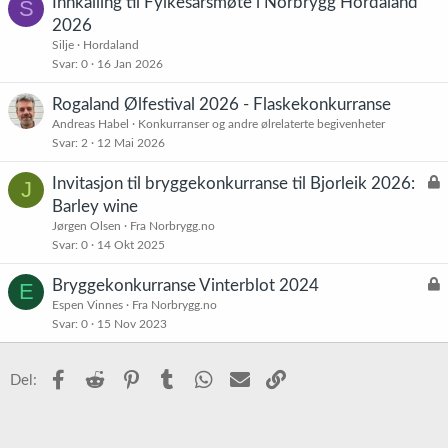
Innkalling til Fylkesårsmøte i Norbrygg Hordaland
S
2026
Silje
Hordaland
Svar
0
16 Jan 2026
Rogaland Ølfestival 2026 - Flaskekonkurranse
Andreas Habel
Konkurranser og andre ølrelaterte begivenheter
Svar
2
12 Mai 2026
L
Invitasjon til bryggekonkurranse til Bjorleik 2026:
J
å
Barley wine
s
Jørgen Olsen
Fra Norbrygg.no
t
Svar
0
14 Okt 2025
L
Bryggekonkurranse Vinterblot 2024
E
å
Espen Vinnes
Fra Norbrygg.no
Svar
0
15 Nov 2023
s
t
Facebook
Reddit
Pinterest
Tumblr
WhatsApp
E-post
Link
Del: