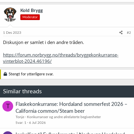
a
k
Kold Brygg
s
Moderator
j
o
n
e
1 Des 2023
#2
r
Diskusjon er samlet i den andre tråden.
:
https://forum.norbrygg.no/threads/bryggekonkurranse-
vinterblot-2024.46196/
Stengt for ytterligere svar.
Similar threads
Flaskekonkurranse: Hordaland sommerfest 2026 –
T
California common/Steam beer
Tonje
Konkurranser og andre ølrelaterte begivenheter
Svar
1
6 Jul 2026