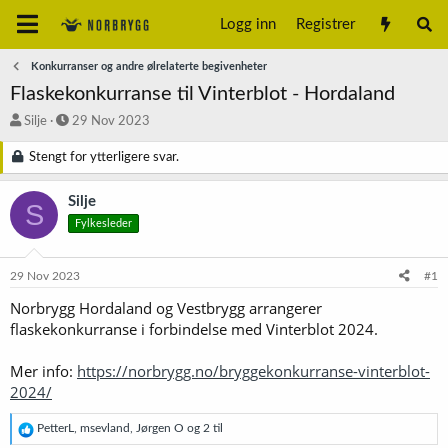
Logg inn
Registrer
Konkurranser og andre ølrelaterte begivenheter
Flaskekonkurranse til Vinterblot - Hordaland
T
S
Silje
29 Nov 2023
r
t
å
a
Stengt for ytterligere svar.
d
r
s
t
Silje
S
t
d
Fylkesleder
a
a
r
t
t
o
29 Nov 2023
#1
e
r
Norbrygg Hordaland og Vestbrygg arrangerer
flaskekonkurranse i forbindelse med Vinterblot 2024.
Mer info:
https://norbrygg.no/bryggekonkurranse-vinterblot-
2024/
R
PetterL
,
msevland
,
Jørgen O
og 2 til
e