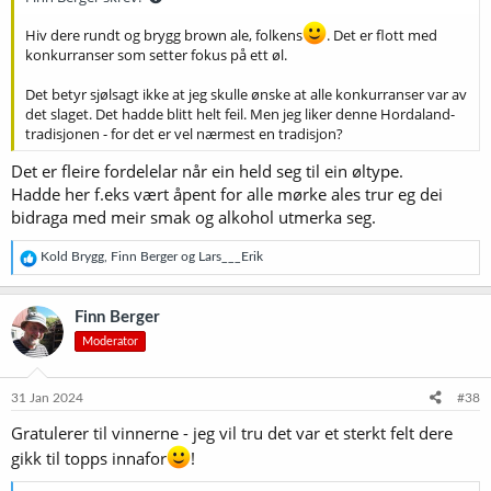
Hiv dere rundt og brygg brown ale, folkens
. Det er flott med
konkurranser som setter fokus på ett øl.
Det betyr sjølsagt ikke at jeg skulle ønske at alle konkurranser var av
det slaget. Det hadde blitt helt feil. Men jeg liker denne Hordaland-
tradisjonen - for det er vel nærmest en tradisjon?
Det er fleire fordelelar når ein held seg til ein øltype.
Hadde her f.eks vært åpent for alle mørke ales trur eg dei
bidraga med meir smak og alkohol utmerka seg.
R
Kold Brygg
,
Finn Berger
og
Lars___Erik
e
a
k
Finn Berger
s
Moderator
j
o
n
e
31 Jan 2024
#38
r
Gratulerer til vinnerne - jeg vil tru det var et sterkt felt dere
:
gikk til topps innafor
!