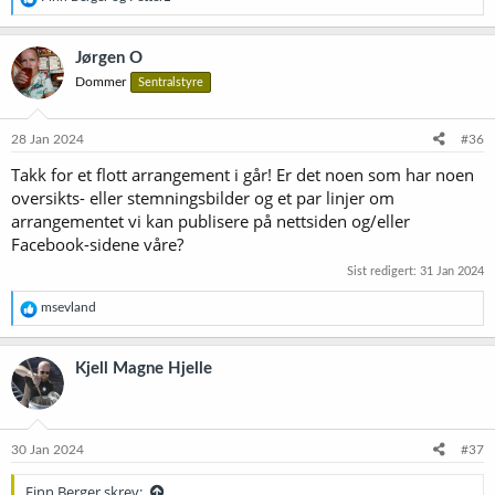
e
a
k
Jørgen O
s
Dommer
Sentralstyre
j
o
n
e
28 Jan 2024
#36
r
Takk for et flott arrangement i går! Er det noen som har noen
:
oversikts- eller stemningsbilder og et par linjer om
arrangementet vi kan publisere på nettsiden og/eller
Facebook-sidene våre?
Sist redigert:
31 Jan 2024
R
msevland
e
a
k
Kjell Magne Hjelle
s
j
o
n
e
30 Jan 2024
#37
r
:
Finn Berger skrev: