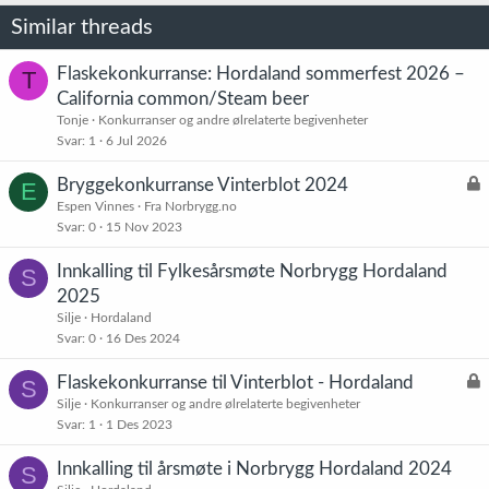
Similar threads
Flaskekonkurranse: Hordaland sommerfest 2026 –
T
California common/Steam beer
Tonje
Konkurranser og andre ølrelaterte begivenheter
Svar
1
6 Jul 2026
L
Bryggekonkurranse Vinterblot 2024
E
å
Espen Vinnes
Fra Norbrygg.no
Svar
0
15 Nov 2023
s
t
Innkalling til Fylkesårsmøte Norbrygg Hordaland
S
2025
Silje
Hordaland
Svar
0
16 Des 2024
L
Flaskekonkurranse til Vinterblot - Hordaland
S
å
Silje
Konkurranser og andre ølrelaterte begivenheter
Svar
1
1 Des 2023
s
t
Innkalling til årsmøte i Norbrygg Hordaland 2024
S