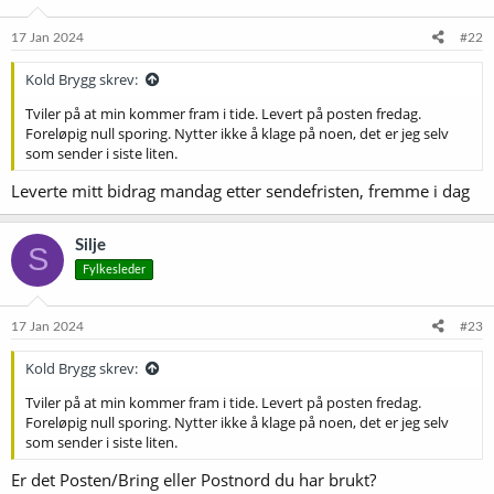
n
e
17 Jan 2024
#22
r
:
Kold Brygg skrev:
Tviler på at min kommer fram i tide. Levert på posten fredag.
Foreløpig null sporing. Nytter ikke å klage på noen, det er jeg selv
som sender i siste liten.
Leverte mitt bidrag mandag etter sendefristen, fremme i dag
Silje
S
Fylkesleder
17 Jan 2024
#23
Kold Brygg skrev:
Tviler på at min kommer fram i tide. Levert på posten fredag.
Foreløpig null sporing. Nytter ikke å klage på noen, det er jeg selv
som sender i siste liten.
Er det Posten/Bring eller Postnord du har brukt?