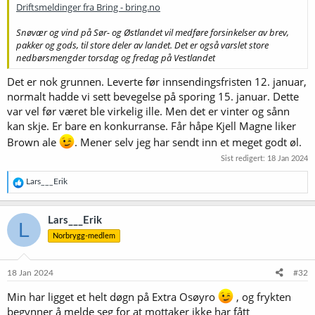
Driftsmeldinger fra Bring - bring.no
Snøvær og vind på Sør- og Østlandet vil medføre forsinkelser av brev,
pakker og gods, til store deler av landet. Det er også varslet store
nedbørsmengder torsdag og fredag på Vestlandet
Det er nok grunnen. Leverte før innsendingsfristen 12. januar,
normalt hadde vi sett bevegelse på sporing 15. januar. Dette
var vel før været ble virkelig ille. Men det er vinter og sånn
kan skje. Er bare en konkurranse. Får håpe Kjell Magne liker
Brown ale
. Mener selv jeg har sendt inn et meget godt øl.
Sist redigert:
18 Jan 2024
R
Lars___Erik
e
a
k
Lars___Erik
L
s
Norbrygg-medlem
j
o
n
e
18 Jan 2024
#32
r
:
Min har ligget et helt døgn på Extra Osøyro
, og frykten
begynner å melde seg for at mottaker ikke har fått