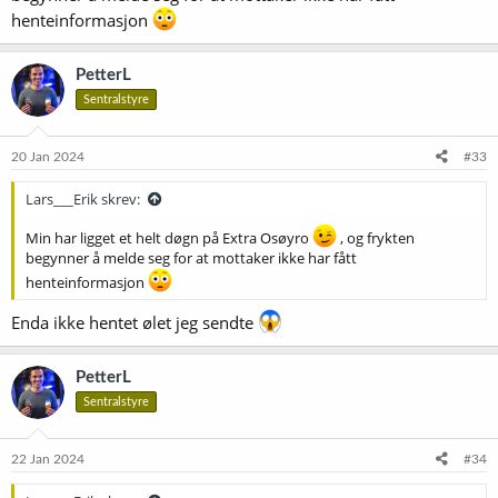
henteinformasjon
PetterL
Sentralstyre
20 Jan 2024
#33
Lars___Erik skrev:
Min har ligget et helt døgn på Extra Osøyro
, og frykten
begynner å melde seg for at mottaker ikke har fått
henteinformasjon
Enda ikke hentet ølet jeg sendte
PetterL
Sentralstyre
22 Jan 2024
#34