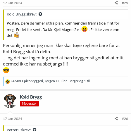
17 Jan 2024
#25
Kold Brygg skrev:
Posten. Dere dømmer utfra plan, kommer den fram i tide, fint for
meg. Er det for sent. Da får Kjell Magne 2 øl
. Er ikke verre enn
det
Personlig mener jeg man ikke skal tøye reglene bare for at
Kold Brygg skal få delta.
… og det har ingenting med at han brygger så godt øl at mitt
dermed ikke har nubbetjangs !!!!
R
JAMBO picobryggeri
,
Jørgen O
,
Finn Berger
og 1 til
e
a
k
Kold Brygg
s
Moderator
j
o
n
e
17 Jan 2024
#26
r
:
PetterL skrev: