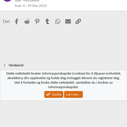
Silje
Hordaland
Svar
0
29 Des 2023
Facebook
Reddit
Pinterest
Tumblr
WhatsApp
E-post
Link
Del:
Hordaland
Dette nettstedet bruker informasjonskapsler (cookies) for å tilpasse innholdet,
Norbrygg-default
skreddersy din opplevelse og holde deg innlogget dersom du registrerer deg.
Ved å fortsette og bruke dette nettstedet, samtykker du i bruken av
Kontakt oss
Vilkår og regler
Personvernregler
Hjelp
Hjem
R
informasjonskapsler.
S
S
Godta
Lær mer...
®
Community platform by XenForo
© 2010-2023 XenForo Ltd.