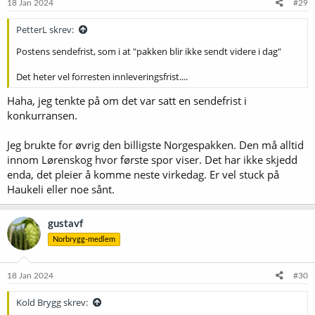
e
18 Jan 2024
#29
r
:
PetterL skrev:
Postens sendefrist, som i at "pakken blir ikke sendt videre i dag"
Det heter vel forresten innleveringsfrist....
Haha, jeg tenkte på om det var satt en sendefrist i
konkurransen.
Jeg brukte for øvrig den billigste Norgespakken. Den må alltid
innom Lørenskog hvor første spor viser. Det har ikke skjedd
enda, det pleier å komme neste virkedag. Er vel stuck på
Haukeli eller noe sånt.
gustavf
Norbrygg-medlem
18 Jan 2024
#30
Kold Brygg skrev: