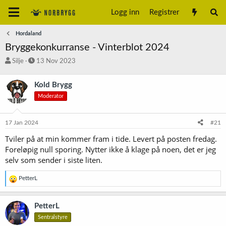
Logg inn
Registrer
Hordaland
Bryggekonkurranse - Vinterblot 2024
T
S
Silje
13 Nov 2023
r
t
å
a
Kold Brygg
d
r
Moderator
s
t
t
d
a
a
17 Jan 2024
#21
r
t
t
o
Tviler på at min kommer fram i tide. Levert på posten fredag.
e
Foreløpig null sporing. Nytter ikke å klage på noen, det er jeg
r
selv som sender i siste liten.
R
PetterL
e
a
k
PetterL
s
Sentralstyre
j
o