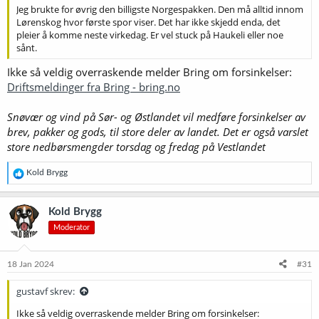
Jeg brukte for øvrig den billigste Norgespakken. Den må alltid innom
Lørenskog hvor første spor viser. Det har ikke skjedd enda, det
pleier å komme neste virkedag. Er vel stuck på Haukeli eller noe
sånt.
Ikke så veldig overraskende melder Bring om forsinkelser:
Driftsmeldinger fra Bring - bring.no
Snøvær og vind på Sør- og Østlandet vil medføre forsinkelser av
brev, pakker og gods, til store deler av landet. Det er også varslet
store nedbørsmengder torsdag og fredag på Vestlandet
R
Kold Brygg
e
a
k
Kold Brygg
s
Moderator
j
o
n
e
18 Jan 2024
#31
r
:
gustavf skrev:
Ikke så veldig overraskende melder Bring om forsinkelser: