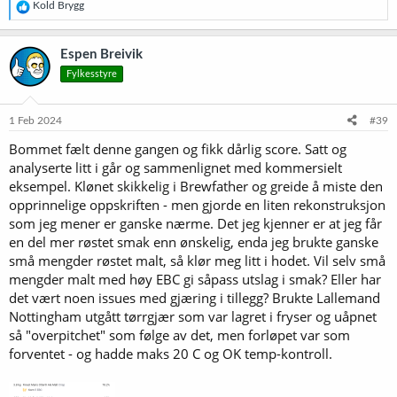
R
Kold Brygg
e
a
k
Espen Breivik
s
Fylkesstyre
j
o
n
e
1 Feb 2024
#39
r
Bommet fælt denne gangen og fikk dårlig score. Satt og
:
analyserte litt i går og sammenlignet med kommersielt
eksempel. Klønet skikkelig i Brewfather og greide å miste den
opprinnelige oppskriften - men gjorde en liten rekonstruksjon
som jeg mener er ganske nærme. Det jeg kjenner er at jeg får
en del mer røstet smak enn ønskelig, enda jeg brukte ganske
små mengder røstet malt, så klør meg litt i hodet. Vil selv små
mengder malt med høy EBC gi såpass utslag i smak? Eller har
det vært noen issues med gjæring i tillegg? Brukte Lallemand
Nottingham utgått tørrgjær som var lagret i fryser og uåpnet
så "overpitchet" som følge av det, men forløpet var som
forventet - og hadde maks 20 C og OK temp-kontroll.