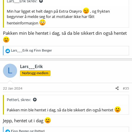
Lars___Erik skrev:
Min har ligget et helt døgn på Extra Osøyro
, og frykten
begynner å melde seg for at mottaker ikke har fått
henteinformasjon
Pakken min ble hentet i dag, så da ble sikkert din også hentet
R
Lars___Erik
og
Finn Berger
e
a
k
Lars___Erik
L
s
Norbrygg-medlem
j
o
n
e
22 Jan 2024
#35
r
:
PetterL skrev:
Pakken min ble hentet i dag, så da ble sikkert din også hentet
Jepp, hentet ut i dag
R
Finn Berger
og
PetterL