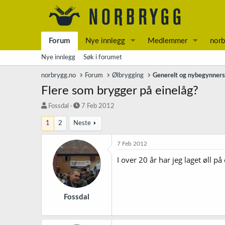
Forum
Nye innlegg
Medlemmer
norb
Nye innlegg
Søk i forumet
norbrygg.no
Forum
Ølbrygging
Generelt og nybegynner
Flere som brygger på einelåg?
T
S
Fossdal
7 Feb 2012
r
t
1
2
Neste
å
a
d
r
s
t
7 Feb 2012
t
d
I over 20 år har jeg laget øll p
a
a
r
t
t
o
e
r
Fossdal