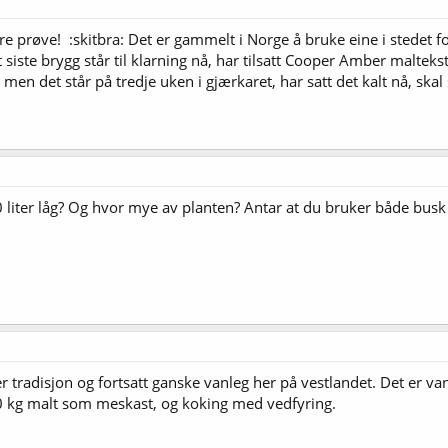
re prøve! :skitbra: Det er gammelt i Norge å bruke eine i stedet 
tt siste brygg står til klarning nå, har tilsatt Cooper Amber malte
men det står på tredje uken i gjærkaret, har satt det kalt nå, ska
0 liter låg? Og hvor mye av planten? Antar at du bruker både bus
er tradisjon og fortsatt ganske vanleg her på vestlandet. Det er van
 kg malt som meskast, og koking med vedfyring.