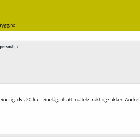
rygg.no
spørsmål
å einelåg, dvs 20 liter einelåg, tilsatt maltekstrakt og sukker. And