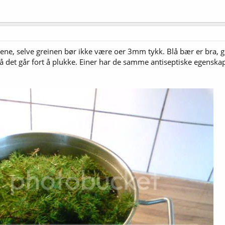
dene, selve greinen bør ikke være oer 3mm tykk. Blå bær er bra, grø
, så det går fort å plukke. Einer har de samme antiseptiske egens