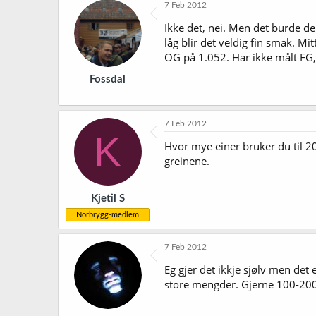
7 Feb 2012
Ikke det, nei. Men det burde de
låg blir det veldig fin smak. Mi
OG på 1.052. Har ikke målt FG, 
Fossdal
7 Feb 2012
K
Hvor mye einer bruker du til 2
greinene.
Kjetil S
Norbrygg-medlem
7 Feb 2012
Eg gjer det ikkje sjølv men det 
store mengder. Gjerne 100-200