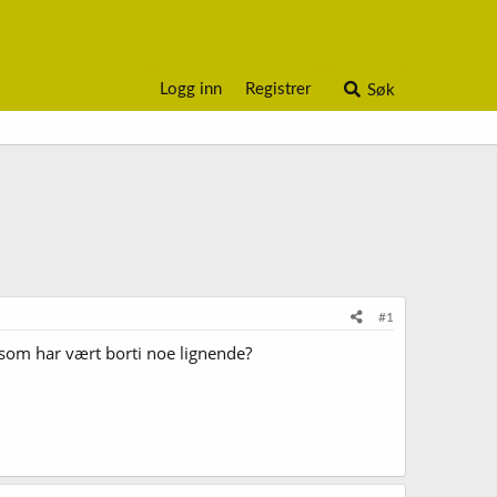
Logg inn
Registrer
Søk
#1
re som har vært borti noe lignende?