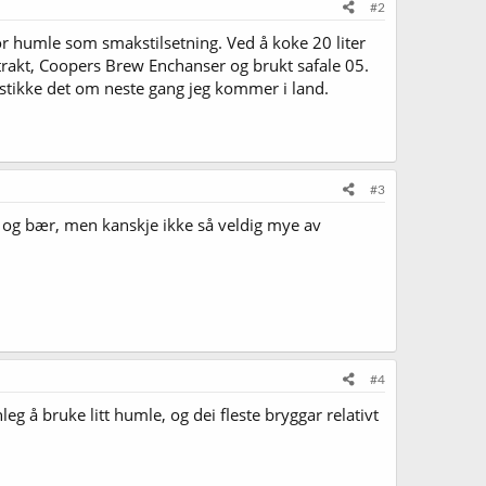
#2
for humle som smakstilsetning. Ved å koke 20 liter
kstrakt, Coopers Brew Enchanser og brukt safale 05.
l stikke det om neste gang jeg kommer i land.
#3
k og bær, men kanskje ikke så veldig mye av
#4
leg å bruke litt humle, og dei fleste bryggar relativt