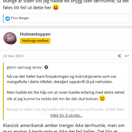
Mange år siden sist jeg hadde ett brygg uten tørrhumle, så det
føles litt feil ut dette her
R
Finn Berger
e
a
k
Holmentoppen
s
Norbrygg-medlem
j
o
n
e
22 Nov 2023
#7
r
:
glenn sørvaag skrev:
Nå var det heller bare forpakningen og instruksjonene som var
mangelfulle i dette tilfellet, detaljert oppskrift lå på nettsiden.
Men hadde ett lite håp om at noen hadde erfaring med dette settet
slik at jeg kunne ha redda det inn før det skal bokses
Mange år siden sist jeg hadde ett brygg uten tørrhumle, så det føles
Klikk for å utvide...
litt feil ut dette her
Klassisk amerikansk amber trenger ikke tørrhumle, men om
man ønsker å tørrhumle er ikke det feil heller. Det blir et