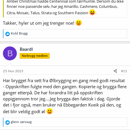
Amber Christmas hadde Centennial som tørrhumle. Dersom du ikke
finner noe passende selv, har jeg Amarillo, Cashmere, Columbus,
Citra, Mosaic, Talus, Strata og Southern Passion
.
Takker, hyler ut om jeg trenger noe!
R
Kold Brygg
e
a
k
Baardl
B
s
Norbrygg-medlem
j
o
n
e
25 Nov 2023
#11
r
Har brygget fra sett fra Ølbrygging en gang med godt resultat
:
- Oppskriften fulgte med den gangen. Kopierte og brygga flere
ganger etterpå. De har forandra litt på oppskriften
oppigjennom tror jeg....Jeg brygga den faktisk i dag. Gjorde
det i fjor også, men bruker nå Ebbegarden Kveik på den, og
det blir veldig godt øl
R
glenn sørvaag
e