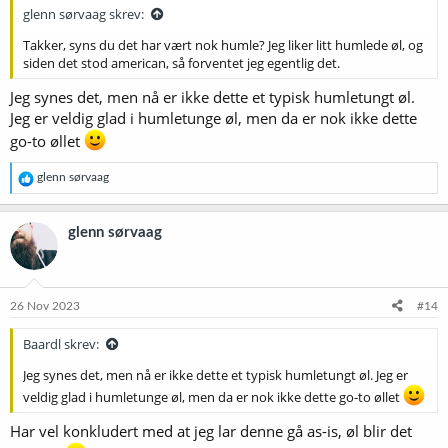
glenn sørvaag skrev:
Takker, syns du det har vært nok humle? Jeg liker litt humlede øl, og
siden det stod american, så forventet jeg egentlig det.
Jeg synes det, men nå er ikke dette et typisk humletungt øl.
Jeg er veldig glad i humletunge øl, men da er nok ikke dette
go-to øllet
R
glenn sørvaag
e
a
k
glenn sørvaag
s
j
o
n
e
26 Nov 2023
#14
r
:
Baardl skrev:
Jeg synes det, men nå er ikke dette et typisk humletungt øl. Jeg er
veldig glad i humletunge øl, men da er nok ikke dette go-to øllet
Har vel konkludert med at jeg lar denne gå as-is, øl blir det