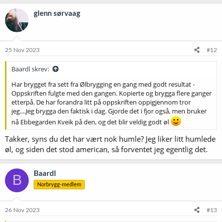
a
k
glenn sørvaag
s
j
o
n
e
25 Nov 2023
#12
r
:
Baardl skrev:
Har brygget fra sett fra Ølbrygging en gang med godt resultat -
Oppskriften fulgte med den gangen. Kopierte og brygga flere ganger
etterpå. De har forandra litt på oppskriften oppigjennom tror
jeg....Jeg brygga den faktisk i dag. Gjorde det i fjor også, men bruker
nå Ebbegarden Kveik på den, og det blir veldig godt øl
Takker, syns du det har vært nok humle? Jeg liker litt humlede
øl, og siden det stod american, så forventet jeg egentlig det.
Baardl
B
Norbrygg-medlem
26 Nov 2023
#13