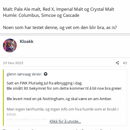
Malt: Pale Ale malt, Red X, Imperial Malt og Crystal Malt
Humle: Columbus, Simcoe og Cascade
Noen som har testet denne, og vet om den blir bra, as is?
Kloakk
19 Nov 2023
#2
glenn sørvaag skrev:
Satt en FWK Plutselig Jul fra ølbrygging i dag.
Ble smått litt bekymret for om dette kommer til å bli noe bra greier.
Ble levert med en pk Nottingham, og skal være en am Amber.
Men ingen tørrhumle, og ingen info om hva humle som er brukt i
kittet.
edit: googlefu'en ga info om settet:
Klikk for å utvide...