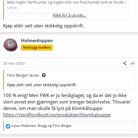
Men ingen tørrhumle, og ingen info om hva humle som er brukt i
kittet.
edit: googlefu'en ga info om settet:
Klikk for å utvide...
Malt: Pale Ale malt, Red X, Imperial Malt og Crystal Malt
Kjøp aldri sett uten skikkelig oppskrift.
Humle: Columbus, Simcoe og Cascade
Noen som har testet denne, og vet om den blir bra, as is?
Holmentoppen
Norbrygg-medlem
20 Nov 2023
#4
Finn Berger skrev:
Kjøp aldri sett uten skikkelig oppskrift.
100 % enig! Men FWK er jo ferdiglaget, og da er det jo ikke
stort annet enn gjæringen som trenger beskrivelse. Tilsvarer
denne, om man skulle få lyst på blomkålsuppe:
https://nordfjordkjott.no/produkter/blomkalsuppe
R
Lasse Pedersen
,
Brygg
og
Finn Berger
e
a