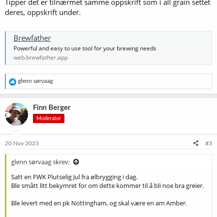
Malt: Pale Ale malt, Red X, Imperial Malt og Crystal Malt
Tipper det er tilnærmet samme oppskrift som i all grain settet
Humle: Columbus, Simcoe og Cascade
deres, oppskrift under.
Noen som har testet denne, og vet om den blir bra, as is?
Brewfather
Powerful and easy to use tool for your brewing needs
web.brewfather.app
R
glenn sørvaag
e
a
k
Finn Berger
s
Moderator
j
o
n
e
20 Nov 2023
#3
r
:
glenn sørvaag skrev:
Satt en FWK Plutselig Jul fra ølbrygging i dag.
Ble smått litt bekymret for om dette kommer til å bli noe bra greier.
Ble levert med en pk Nottingham, og skal være en am Amber.