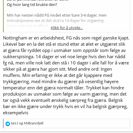
Og hvor lang tid brukte den?
Min har nesten nådd FG nivået etter bare 3-4 dager, men
instruksjonene sier at det skal ta 14 dager for utgjæring.
Her er det noe muffins!
Klikk for å utvide...
Eller går det bare mye kjappere når man fermenterer under trykk?
Nottingham er en arbeidshest, FG nås som regel ganske kjapt.
Vis vedlegget 70428
Likevel bør en la det stå ei stund etter at ølet er utgjæret slik
at gjæra får ryddet opp i usmaker som oppstår som følge av
Vis vedlegget 70427
sukkerspisinga. 14 dager er vel noe lenge hvis den har nådd
fg nå, men ville nok latt den stå i 10 dager i alle fall for å være
sikker på at gjæra har gjort sitt. Med andre ord: Ingen
muffens. Min erfaring er ikke at det går kjappere med
trykkgjæring, med mindre du gjærer på vesentlig høyere
temperatur enn det gjæra normalt tåler. Trykket kan hindre
produksjon av usmaker som følge av varm gjæring, men det
tar også vekk eventuelt ønskelig særpreg fra gjæra. Belgisk
bør en ikke gjære under trykk hvis en vil ha belgisk gjærpreg,
eksempelvis
R
lars.l
og
MrBrannfjell
e
a