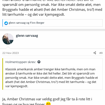
spørsmål om personlig smak. Har ikke smakt dette ølet, men
Bryggselv hadde et ølsett (het det Amber Christmas, tro?) med
litt tørrhumle – og det var kjempegodt.
R
glenn sørvaag
og
Finn Berger
e
a
k
glenn sørvaag
s
j
o
n
e
22 Nov 2023
#8
r
:
Holmentoppen skrev:
Klassisk amerikansk amber trenger ikke tørrhumle, men om man
ønsker å tørrhumle er ikke det feil heller. Det blir et spørsmål om
personlig smak. Har ikke smakt dette ølet, men Bryggselv hadde et
ølsett (het det Amber Christmas, tro?) med litt tørrhumle – og det
var kjempegodt.
Ja, Amber Christmas var veldig god! Jeg får ta å rote litt i
frysen og se hva jeg finner