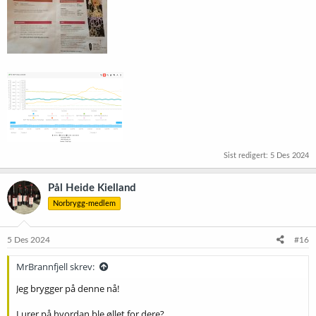
Sist redigert:
5 Des 2024
Pål Heide Kielland
Norbrygg-medlem
5 Des 2024
#16
MrBrannfjell skrev:
Jeg brygger på denne nå!
Lurer på hvordan ble øllet for dere?