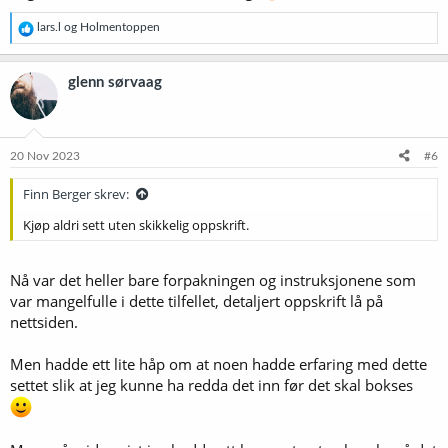
R
lars.l
og
Holmentoppen
e
a
k
glenn sørvaag
s
j
o
n
e
20 Nov 2023
#6
r
:
Finn Berger skrev:
Kjøp aldri sett uten skikkelig oppskrift.
Nå var det heller bare forpakningen og instruksjonene som
var mangelfulle i dette tilfellet, detaljert oppskrift lå på
nettsiden.
Men hadde ett lite håp om at noen hadde erfaring med dette
settet slik at jeg kunne ha redda det inn før det skal bokses