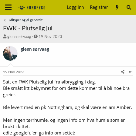
Logg inn
Registrer
Øltyper og øl generelt
FWK - Plutselig jul
T
S
glenn sørvaag
19 Nov 2023
r
t
å
a
glenn sørvaag
d
r
s
t
t
d
a
a
19 Nov 2023
#1
r
t
t
o
Satt en FWK Plutselig Jul fra ølbrygging i dag.
e
Ble smått litt bekymret for om dette kommer til å bli noe bra
r
greier.
Ble levert med en pk Nottingham, og skal være en am Amber.
Men ingen tørrhumle, og ingen info om hva humle som er
brukt i kittet.
edit: googlefu'en ga info om settet: