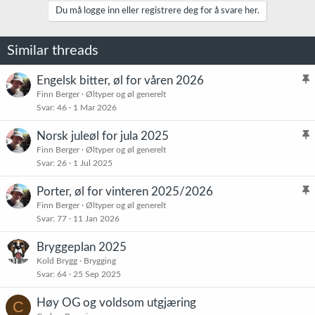
k
Du må logge inn eller registrere deg for å svare her.
s
j
o
Similar threads
n
e
r
Engelsk bitter, øl for våren 2026
:
l
Finn Berger
Øltyper og øl generelt
Svar
46
1 Mar 2026
i
s
Norsk juleøl for jula 2025
t
l
Finn Berger
Øltyper og øl generelt
r
Svar
26
1 Jul 2025
i
e
s
t
Porter, øl for vinteren 2025/2026
t
l
Finn Berger
Øltyper og øl generelt
r
Svar
77
11 Jan 2026
i
e
s
t
Bryggeplan 2025
t
Kold Brygg
Brygging
r
Svar
64
25 Sep 2025
e
t
Høy OG og voldsom utgjæring
C