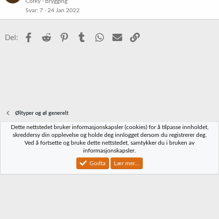
Corky
Brygging
Svar
7
24 Jan 2022
Facebook
Reddit
Pinterest
Tumblr
WhatsApp
E-post
Link
Del:
Øltyper og øl generelt
Dette nettstedet bruker informasjonskapsler (cookies) for å tilpasse innholdet,
Norbrygg-default
skreddersy din opplevelse og holde deg innlogget dersom du registrerer deg.
Ved å fortsette og bruke dette nettstedet, samtykker du i bruken av
Kontakt oss
Vilkår og regler
Personvernregler
Hjelp
Hjem
R
informasjonskapsler.
S
S
Godta
Lær mer...
®
Community platform by XenForo
© 2010-2023 XenForo Ltd.