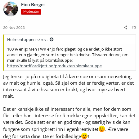
k
Finn Berger
s
Moderator
j
o
n
e
20 Nov 2023
#5
r
:
Holmentoppen skrev:
100 % enig! Men FWK er jo ferdiglaget, og da er det jo ikke stort
annet enn gjæringen som trenger beskrivelse. Tilsvarer denne, om
man skulle få lyst på blomkålsuppe:
https://nordfjordkjott.no/produkter/blomkalsuppe
Jeg tenker jo på muligheta til å lære noe om sammensetning
av malt og humle, også. Så sjøl om det er ferdig vørter, er det
interessant å vite hva som er brukt, og hvor mye av hvert
malt.
Det er kanskje ikke så interessant for alle, men for dem som
får - eller har - interesse for å mekke egne oppskrifter, kan det
være det. Gode sett er er en god ting - og særlig hvis de kan
fungere som springbrett inn i egenkreativitet
. Ære være
deg for setta dine. De er forbilledlige
!