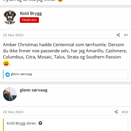
Kold Brygg
Moderator
22 Nov 2023
#9
Amber Christmas hadde Centennial som tørrhumle. Dersom
du ikke finner noe passende selv, har jeg Amarillo, Cashmere,
Columbus, Citra, Mosaic, Talus, Strata og Southern Passion
.
R
glenn sørvaag
e
a
k
glenn sørvaag
s
j
o
n
e
22 Nov 2023
#10
r
:
Kold Brygg skrev: