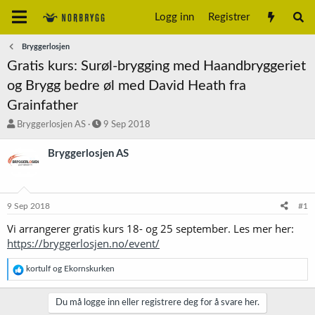
Logg inn
Registrer
Bryggerlosjen
Gratis kurs: Surøl-brygging med Haandbryggeriet
og Brygg bedre øl med David Heath fra
Grainfather
T
S
Bryggerlosjen AS
9 Sep 2018
r
t
å
a
Bryggerlosjen AS
d
r
s
t
t
d
a
a
9 Sep 2018
#1
r
t
t
o
Vi arrangerer gratis kurs 18- og 25 september. Les mer her:
e
https://bryggerlosjen.no/event/
r
R
kortulf
og
Ekornskurken
e
a
k
Du må logge inn eller registrere deg for å svare her.
s