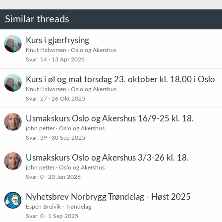
j
o
Similar threads
n
e
r
Kurs i gjærfrysing
:
Knut Halvorsen
Oslo og Akershus
Svar
14
13 Apr 2026
Kurs i øl og mat torsdag 23. oktober kl. 18.00 i Oslo
Knut Halvorsen
Oslo og Akershus
Svar
27
26 Okt 2025
Usmakskurs Oslo og Akershus 16/9-25 kl. 18.
john petter
Oslo og Akershus
Svar
39
30 Sep 2025
Usmakskurs Oslo og Akershus 3/3-26 kl. 18.
john petter
Oslo og Akershus
Svar
0
20 Jan 2026
Nyhetsbrev Norbrygg Trøndelag - Høst 2025
Espen Breivik
Trøndelag
Svar
0
1 Sep 2025