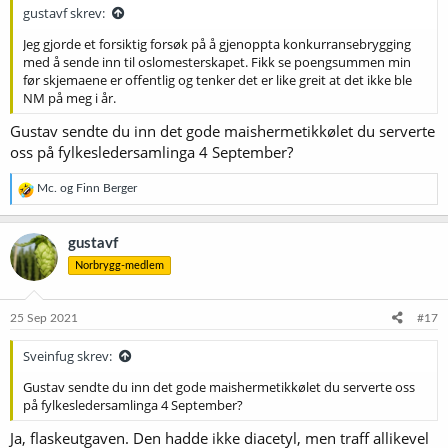
:
gustavf skrev:
Jeg gjorde et forsiktig forsøk på å gjenoppta konkurransebrygging
med å sende inn til oslomesterskapet. Fikk se poengsummen min
før skjemaene er offentlig og tenker det er like greit at det ikke ble
NM på meg i år.
Gustav sendte du inn det gode maishermetikkølet du serverte
oss på fylkesledersamlinga 4 September?
R
Mc.
og
Finn Berger
e
a
k
gustavf
s
Norbrygg-medlem
j
o
n
e
25 Sep 2021
#17
r
:
Sveinfug skrev:
Gustav sendte du inn det gode maishermetikkølet du serverte oss
på fylkesledersamlinga 4 September?
Ja, flaskeutgaven. Den hadde ikke diacetyl, men traff allikevel