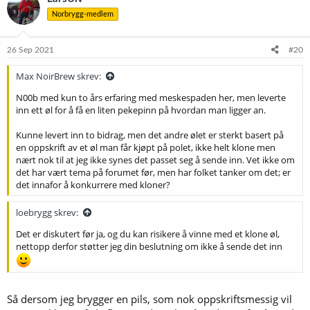
s
Norbrygg-medlem
j
o
n
e
26 Sep 2021
#20
r
:
Max NoirBrew skrev:
N00b med kun to års erfaring med meskespaden her, men leverte
inn ett øl for å få en liten pekepinn på hvordan man ligger an.
Kunne levert inn to bidrag, men det andre ølet er sterkt basert på
en oppskrift av et øl man får kjøpt på polet, ikke helt klone men
nært nok til at jeg ikke synes det passet seg å sende inn. Vet ikke om
det har vært tema på forumet før, men har folket tanker om det; er
det innafor å konkurrere med kloner?
loebrygg skrev:
Det er diskutert før ja, og du kan risikere å vinne med et klone øl,
nettopp derfor støtter jeg din beslutning om ikke å sende det inn
Så dersom jeg brygger en pils, som nok oppskriftsmessig vil