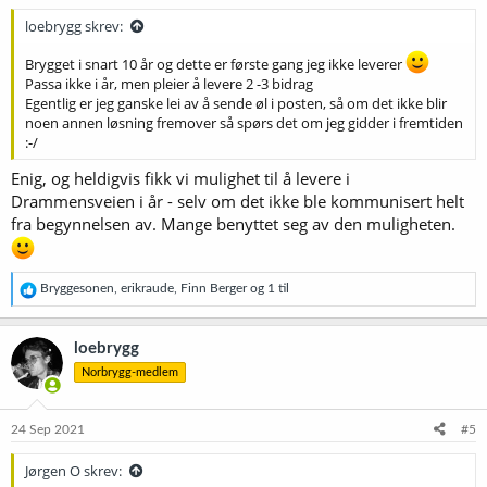
loebrygg skrev:
Brygget i snart 10 år og dette er første gang jeg ikke leverer
Passa ikke i år, men pleier å levere 2 -3 bidrag
Egentlig er jeg ganske lei av å sende øl i posten, så om det ikke blir
noen annen løsning fremover så spørs det om jeg gidder i fremtiden
:-/
Enig, og heldigvis fikk vi mulighet til å levere i
Drammensveien i år - selv om det ikke ble kommunisert helt
fra begynnelsen av. Mange benyttet seg av den muligheten.
R
Bryggesonen
,
erikraude
,
Finn Berger
og 1 til
e
a
k
loebrygg
s
Norbrygg-medlem
j
o
n
e
24 Sep 2021
#5
r
:
Jørgen O skrev: