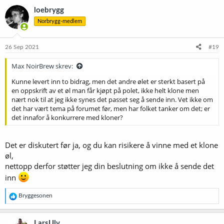
k
loebrygg
s
Norbrygg-medlem
j
o
n
e
26 Sep 2021
#19
r
:
Max NoirBrew skrev:
Kunne levert inn to bidrag, men det andre ølet er sterkt basert på
en oppskrift av et øl man får kjøpt på polet, ikke helt klone men
nært nok til at jeg ikke synes det passet seg å sende inn. Vet ikke om
det har vært tema på forumet før, men har folket tanker om det; er
det innafor å konkurrere med kloner?
Det er diskutert før ja, og du kan risikere å vinne med et klone
øl,
nettopp derfor støtter jeg din beslutning om ikke å sende det
inn
R
Bryggesonen
e
a
k
LarsUlv