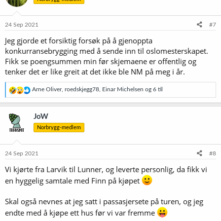
o
n
e
24 Sep 2021
#7
r
Jeg gjorde et forsiktig forsøk på å gjenoppta
:
konkurransebrygging med å sende inn til oslomesterskapet.
Fikk se poengsummen min før skjemaene er offentlig og
tenker det er like greit at det ikke ble NM på meg i år.
R
Arne Oliver
,
roedskjegg78
,
Einar Michelsen
og 6 til
e
a
k
JoW
s
Norbrygg-medlem
j
o
n
e
24 Sep 2021
#8
r
Vi kjørte fra Larvik til Lunner, og leverte personlig, da fikk vi
:
en hyggelig samtale med Finn på kjøpet
Skal også nevnes at jeg satt i passasjersete på turen, og jeg
endte med å kjøpe ett hus før vi var fremme