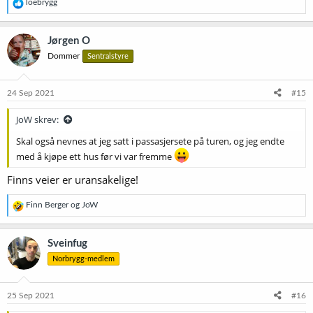
R
loebrygg
e
a
k
Jørgen O
s
Dommer
Sentralstyre
j
o
n
e
24 Sep 2021
#15
r
:
JoW skrev:
Skal også nevnes at jeg satt i passasjersete på turen, og jeg endte
med å kjøpe ett hus før vi var fremme
Finns veier er uransakelige!
R
Finn Berger
og
JoW
e
a
k
Sveinfug
s
Norbrygg-medlem
j
o
n
e
25 Sep 2021
#16
r