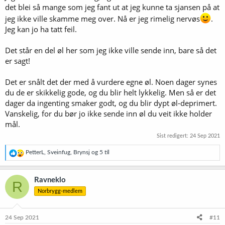
det blei så mange som jeg fant ut at jeg kunne ta sjansen på at
jeg ikke ville skamme meg over. Nå er jeg rimelig nervøs
.
Jeg kan jo ha tatt feil.
Det står en del øl her som jeg ikke ville sende inn, bare så det
er sagt!
Det er snålt det der med å vurdere egne øl. Noen dager synes
du de er skikkelig gode, og du blir helt lykkelig. Men så er det
dager da ingenting smaker godt, og du blir dypt øl-deprimert.
Vanskelig, for du bør jo ikke sende inn øl du veit ikke holder
mål.
Sist redigert:
24 Sep 2021
R
PetterL
,
Sveinfug
,
Brynsj
og 5 til
e
a
k
Ravneklo
R
s
Norbrygg-medlem
j
o
n
e
24 Sep 2021
#11
r