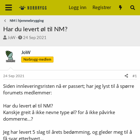
Logg inn
Registrer
NM i hjemmebrygging
Har du levert øl til NM?
T
S
JoW
24 Sep 2021
r
t
å
a
JoW
d
r
Norbrygg-medlem
s
t
t
d
a
a
24 Sep 2021
#1
r
t
t
o
Siden innleveringsristen nå er passert; har jeg lyst til å spørre
e
forumets medlemmer:
r
Har du levert øl til NM?
Kanskje greit å ikke nevne type øl? for å ikke påvirke
dommerne...?
Jeg har levert 5 slag til årets bedømming, og gleder meg til å
få svar etterhvert...