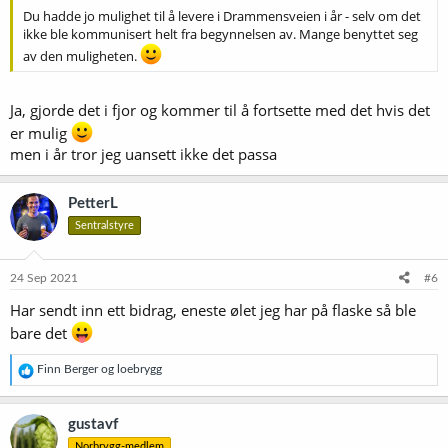
Du hadde jo mulighet til å levere i Drammensveien i år - selv om det
ikke ble kommunisert helt fra begynnelsen av. Mange benyttet seg
av den muligheten.
Ja, gjorde det i fjor og kommer til å fortsette med det hvis det
er mulig
men i år tror jeg uansett ikke det passa
PetterL
Sentralstyre
24 Sep 2021
#6
Har sendt inn ett bidrag, eneste ølet jeg har på flaske så ble
bare det
R
Finn Berger
og
loebrygg
e
a
k
gustavf
s
Norbrygg-medlem
j