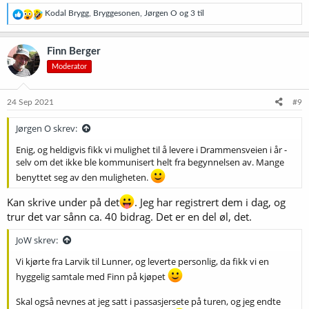
R
Kodal Brygg
,
Bryggesonen
,
Jørgen O
og 3 til
e
a
k
Finn Berger
s
Moderator
j
o
n
e
24 Sep 2021
#9
r
:
Jørgen O skrev:
Enig, og heldigvis fikk vi mulighet til å levere i Drammensveien i år -
selv om det ikke ble kommunisert helt fra begynnelsen av. Mange
benyttet seg av den muligheten.
Kan skrive under på det
. Jeg har registrert dem i dag, og
trur det var sånn ca. 40 bidrag. Det er en del øl, det.
JoW skrev:
Vi kjørte fra Larvik til Lunner, og leverte personlig, da fikk vi en
hyggelig samtale med Finn på kjøpet
Skal også nevnes at jeg satt i passasjersete på turen, og jeg endte