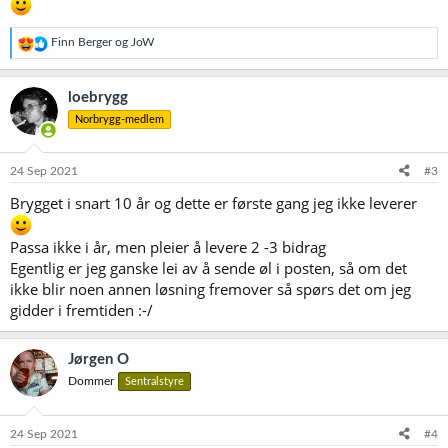
R
Finn Berger
og
JoW
e
a
k
loebrygg
s
Norbrygg-medlem
j
o
n
e
24 Sep 2021
#3
r
Brygget i snart 10 år og dette er første gang jeg ikke leverer
:
Passa ikke i år, men pleier å levere 2 -3 bidrag
Egentlig er jeg ganske lei av å sende øl i posten, så om det
ikke blir noen annen løsning fremover så spørs det om jeg
gidder i fremtiden :-/
Jørgen O
Dommer
Sentralstyre
24 Sep 2021
#4