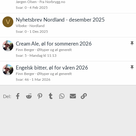
s
Jørgen Olsen
Fra Norbrygg.no
t
Svar
0
4 Feb 2025
Nyhetsbrev Nordland - desember 2025
V
Vibeke
Nordland
Svar
0
1 Des 2025
Cream Ale, øl for sommeren 2026
l
Finn Berger
Øltyper og øl generelt
Svar
5
Mandag kl 11:13
i
s
Engelsk bitter, øl for våren 2026
t
l
Finn Berger
Øltyper og øl generelt
r
Svar
46
1 Mar 2026
i
e
s
t
t
Facebook
Reddit
Pinterest
Tumblr
WhatsApp
E-post
Link
Del:
r
e
t