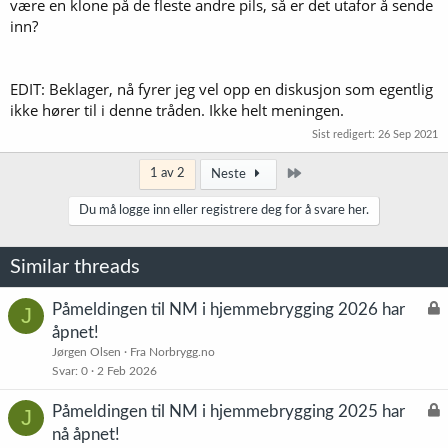
være en klone på de fleste andre pils, så er det utafor å sende
inn?
EDIT: Beklager, nå fyrer jeg vel opp en diskusjon som egentlig
ikke hører til i denne tråden. Ikke helt meningen.
Sist redigert:
26 Sep 2021
Siste
1 av 2
Neste
Du må logge inn eller registrere deg for å svare her.
Similar threads
L
Påmeldingen til NM i hjemmebrygging 2026 har
J
å
åpnet!
s
Jørgen Olsen
Fra Norbrygg.no
t
Svar
0
2 Feb 2026
L
Påmeldingen til NM i hjemmebrygging 2025 har
J
å
nå åpnet!