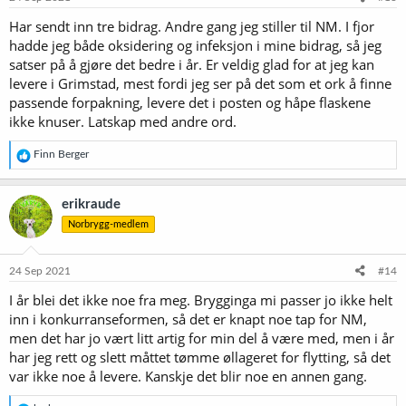
r
Har sendt inn tre bidrag. Andre gang jeg stiller til NM. I fjor
:
hadde jeg både oksidering og infeksjon i mine bidrag, så jeg
satser på å gjøre det bedre i år. Er veldig glad for at jeg kan
levere i Grimstad, mest fordi jeg ser på det som et ork å finne
passende forpakning, levere det i posten og håpe flaskene
ikke knuser. Latskap med andre ord.
R
Finn Berger
e
a
k
erikraude
s
Norbrygg-medlem
j
o
n
e
24 Sep 2021
#14
r
I år blei det ikke noe fra meg. Brygginga mi passer jo ikke helt
:
inn i konkurranseformen, så det er knapt noe tap for NM,
men det har jo vært litt artig for min del å være med, men i år
har jeg rett og slett måttet tømme øllageret for flytting, så det
var ikke noe å levere. Kanskje det blir noe en annen gang.