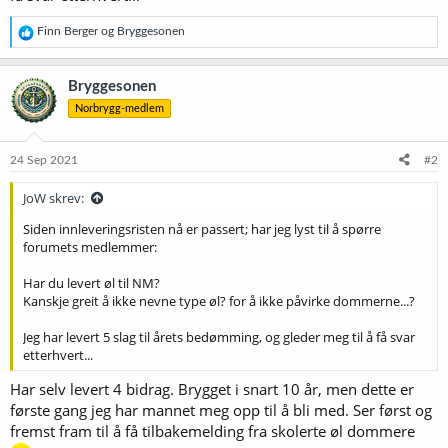
R
Finn Berger
og
Bryggesonen
e
a
k
Bryggesonen
s
Norbrygg-medlem
j
o
n
e
24 Sep 2021
#2
r
:
JoW skrev:
Siden innleveringsristen nå er passert; har jeg lyst til å spørre
forumets medlemmer:
Har du levert øl til NM?
Kanskje greit å ikke nevne type øl? for å ikke påvirke dommerne...?
Jeg har levert 5 slag til årets bedømming, og gleder meg til å få svar
etterhvert...
Har selv levert 4 bidrag. Brygget i snart 10 år, men dette er
første gang jeg har mannet meg opp til å bli med. Ser først og
fremst fram til å få tilbakemelding fra skolerte øl dommere