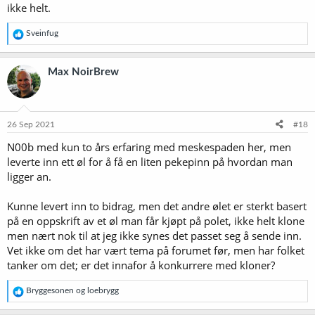
ikke helt.
R
Sveinfug
e
a
k
Max NoirBrew
s
j
o
n
e
26 Sep 2021
#18
r
N00b med kun to års erfaring med meskespaden her, men
:
leverte inn ett øl for å få en liten pekepinn på hvordan man
ligger an.
Kunne levert inn to bidrag, men det andre ølet er sterkt basert
på en oppskrift av et øl man får kjøpt på polet, ikke helt klone
men nært nok til at jeg ikke synes det passet seg å sende inn.
Vet ikke om det har vært tema på forumet før, men har folket
tanker om det; er det innafor å konkurrere med kloner?
R
Bryggesonen
og
loebrygg
e
a