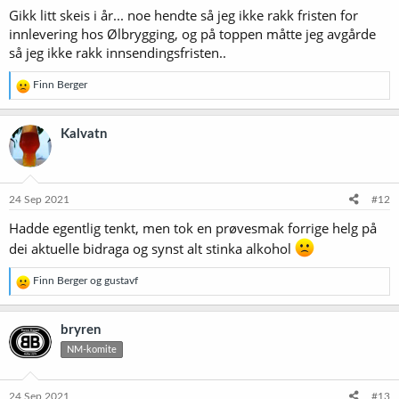
Gikk litt skeis i år... noe hendte så jeg ikke rakk fristen for
:
innlevering hos Ølbrygging, og på toppen måtte jeg avgårde
så jeg ikke rakk innsendingsfristen..
R
Finn Berger
e
a
k
Kalvatn
s
j
o
n
e
24 Sep 2021
#12
r
Hadde egentlig tenkt, men tok en prøvesmak forrige helg på
:
dei aktuelle bidraga og synst alt stinka alkohol
R
Finn Berger
og
gustavf
e
a
k
bryren
s
NM-komite
j
o
n
e
24 Sep 2021
#13