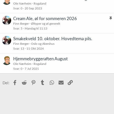
Ole Nærheim
Rogaland
Svar
0
20 Sep 2023
Cream Ale, øl for sommeren 2026
l
Finn Berger
Øltyper og øl generelt
Svar
5
Mandag kl 11:13
i
s
Smakekveld 10. oktober. Hovedtema pils.
t
Finn Berger
Oslo og Akershus
r
Svar
13
11 Okt 2024
e
t
Hjemmebryggeraften August
Ole Nærheim
Rogaland
Svar
0
7 Jul 2021
Facebook
Reddit
Pinterest
Tumblr
WhatsApp
E-post
Link
Del: