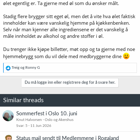
ølet egentlig er. Ta gjerne med øl som du ønsker målt.
Stadig flere brygger sitt eget øl, men det å vite hva ølet faktisk
inneholder kan være vanskelig hjemme på kjøkkenbenken.
Selv når man kjenner alle ingrediensene er det vanskelig å
måle innholdet av alkohol og andre stoffer i øl.
Du trenger ikke kjøpe billetter, møt opp og ta gjerne med noe
hjemmebrygg som du vil dele med medbryggerne dine
R
Treig
og
Ronny G
e
a
k
Du må logge inn eller registrere deg for å svare her.
s
j
o
Similar threads
n
e
r
Sommerfest i Oslo 10. juni
:
Knut Halvorsen
Oslo og Akershus
Svar
5
11 Jun 2026
Status mail sendt til Medlemmene i Rogaland