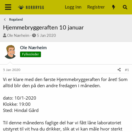
Logg inn
Registrer
Rogaland
Hjemmebryggeraften 10 januar
T
S
Ole Nærheim
5 Jan 2020
r
t
å
a
Ole Nærheim
d
r
Fylkesleder
s
t
t
d
a
a
5 Jan 2020
#1
r
t
t
o
Vi er klare med den første Hjemmebryggeraften for året! Som
e
alltid blir den på den andre fredagen i måneden.
r
dato: 10/1-2020
Klokke: 19:00
Sted: Hindal Gård
Til denne månedens faglige del har vi fått låne laboratoriet
utstyret til vit hva du drikker, slik at vi kan måle hvor sterkt