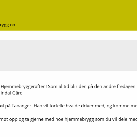
rygg.no
v Hjemmebryggeraften! Som alltid blir den på den andre fredagen
 Hindal Gård
g øl på Tananger. Han vil fortelle hva de driver med, og komme me
er, møt opp og ta gjerne med noe hjemmebrygg som du vil dele 