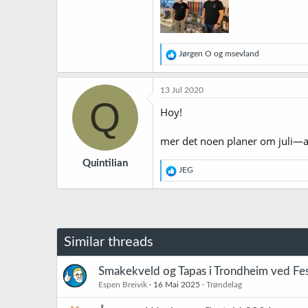
R
Jørgen O
og
msevland
e
a
k
13 Jul 2020
s
Q
j
Hoy!
o
n
mer det noen planer om juli—a
e
r
Quintilian
:
R
JEG
e
a
k
s
j
o
Similar threads
n
e
r
Smakekveld og Tapas i Trondheim ved Fes
:
Espen Breivik
16 Mai 2025
Trøndelag