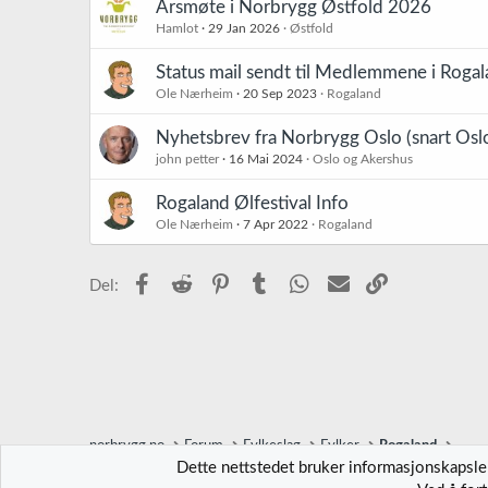
Årsmøte i Norbrygg Østfold 2026
Hamlot
29 Jan 2026
Østfold
Status mail sendt til Medlemmene i Roga
Ole Nærheim
20 Sep 2023
Rogaland
Nyhetsbrev fra Norbrygg Oslo (snart Osl
john petter
16 Mai 2024
Oslo og Akershus
Rogaland Ølfestival Info
Ole Nærheim
7 Apr 2022
Rogaland
Facebook
Reddit
Pinterest
Tumblr
WhatsApp
E-post
Link
Del:
norbrygg.no
Forum
Fylkeslag
Fylker
Rogaland
Dette nettstedet bruker informasjonskapsler