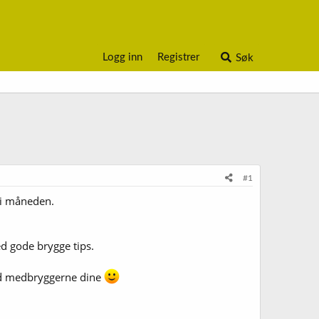
Logg inn
Registrer
Søk
#1
 i måneden.
d gode brygge tips.
med medbryggerne dine