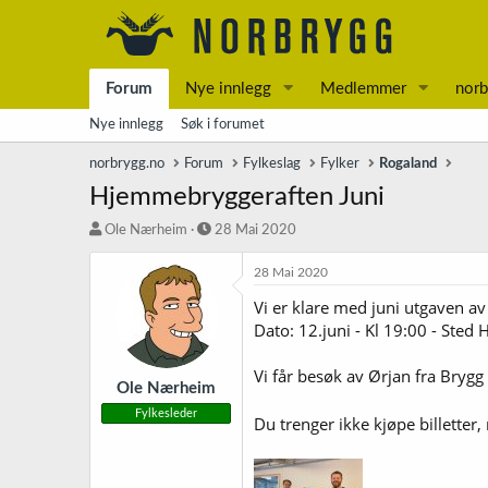
Forum
Nye innlegg
Medlemmer
norb
Nye innlegg
Søk i forumet
norbrygg.no
Forum
Fylkeslag
Fylker
Rogaland
Hjemmebryggeraften Juni
T
S
Ole Nærheim
28 Mai 2020
r
t
å
a
28 Mai 2020
d
r
Vi er klare med juni utgaven a
s
t
Dato: 12.juni - Kl 19:00 - Sted
t
d
a
a
r
t
Vi får besøk av Ørjan fra Bryg
t
o
Ole Nærheim
e
Fylkesleder
Du trenger ikke kjøpe billett
r