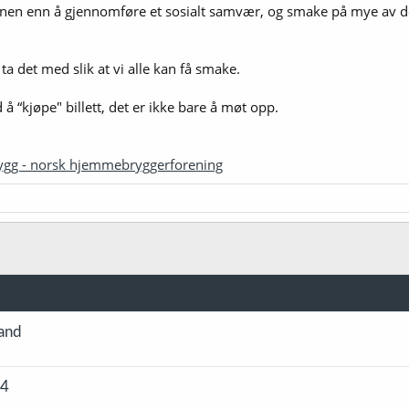
anen enn å gjennomføre et sosialt samvær, og smake på mye av det
ta det med slik at vi alle kan få smake.
 å “kjøpe" billett, det er ikke bare å møt opp.
ygg - norsk hjemmebryggerforening
land
24