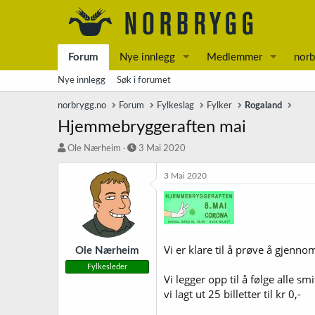
Forum
Nye innlegg
Medlemmer
norb
Nye innlegg
Søk i forumet
norbrygg.no
Forum
Fylkeslag
Fylker
Rogaland
Hjemmebryggeraften mai
T
S
Ole Nærheim
3 Mai 2020
r
t
å
a
3 Mai 2020
d
r
s
t
t
d
a
a
r
t
Vi er klare til å prøve å gjenn
t
o
Ole Nærheim
e
Fylkesleder
r
Vi legger opp til å følge alle 
vi lagt ut 25 billetter til kr 0,-