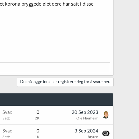
 korona bryggede ølet dere har satt i disse
Du må logge inn eller registrere deg for å svare her.
Svar
0
20 Sep 2023
Sett
2K
Ole Nærheim
Svar
0
3 Sep 2024
Sett
1K
bryren