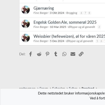
Gjærnæring
Finn Berger
3 Okt 2024
Brygging
6
7
8
Engelsk Golden Ale, sommerøl 2025
Finn Berger
10 Mar 2025
Øltyper og øl generelt
2
Weissbier (hefeweizen), øl for våren 202
Finn Berger
5 Des 2024
Øltyper og øl generelt
5
6
Facebook
Reddit
Pinterest
Tumblr
WhatsApp
E-post
Link
Del:
norbrygg.no
Forum
Fylkeslag
Fylker
Rogaland
Dette nettstedet bruker informasjonskapsler
Ved å for
Norbrygg-default