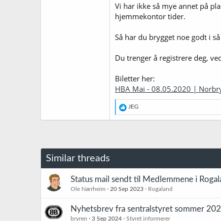
Vi har ikke så mye annet på pl
hjemmekontor tider.
Så har du brygget noe godt i så 
Du trenger å registrere deg, ved
Biletter her:
HBA Mai - 08.05.2020 | Norbr
R
JEG
e
a
k
s
j
o
Similar threads
n
e
r
Status mail sendt til Medlemmene i Roga
:
Ole Nærheim
20 Sep 2023
Rogaland
Nyhetsbrev fra sentralstyret sommer 20
bryren
3 Sep 2024
Styret informerer