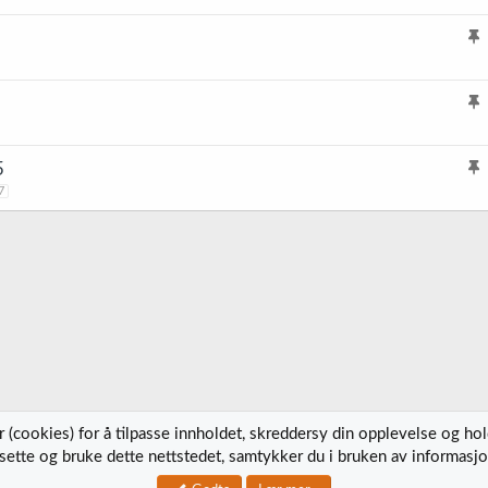
l
i
s
l
t
i
r
5
s
e
l
7
t
t
i
r
s
e
t
t
r
e
t
 (cookies) for å tilpasse innholdet, skreddersy din opplevelse og ho
tsette og bruke dette nettstedet, samtykker du i bruken av informasjo
Kontak