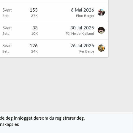
K
Svar
153
6 Mai 2026
Sett
37K
Finn Berger
K
Svar
33
30 Jul 2025
Sett
10K
Pål Heide Kielland
K
Svar
126
26 Jul 2026
Sett
24K
Per Berge
lde deg innlogget dersom du registrerer deg.
nskapsler.
t oss
Vilkår og regler
Personvernregler
Hjelp
Hjem
R
S