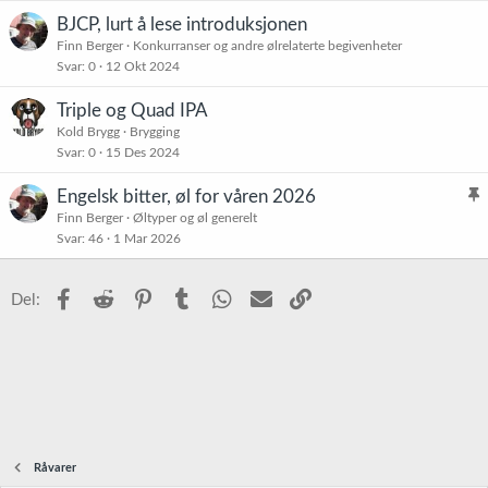
BJCP, lurt å lese introduksjonen
Finn Berger
Konkurranser og andre ølrelaterte begivenheter
Svar
0
12 Okt 2024
Triple og Quad IPA
Kold Brygg
Brygging
Svar
0
15 Des 2024
Engelsk bitter, øl for våren 2026
l
Finn Berger
Øltyper og øl generelt
Svar
46
1 Mar 2026
i
s
t
Facebook
Reddit
Pinterest
Tumblr
WhatsApp
E-post
Link
Del:
r
e
t
Råvarer