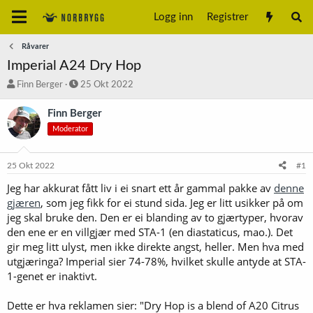
Logg inn
Registrer
Råvarer
Imperial A24 Dry Hop
T
S
Finn Berger
25 Okt 2022
r
t
å
a
Finn Berger
d
r
Moderator
s
t
t
d
a
a
25 Okt 2022
#1
r
t
t
o
Jeg har akkurat fått liv i ei snart ett år gammal pakke av
denne
e
gjæren
, som jeg fikk for ei stund sida. Jeg er litt usikker på om
r
jeg skal bruke den. Den er ei blanding av to gjærtyper, hvorav
den ene er en villgjær med STA-1 (en diastaticus, mao.). Det
gir meg litt ulyst, men ikke direkte angst, heller. Men hva med
utgjæringa? Imperial sier 74-78%, hvilket skulle antyde at STA-
1-genet er inaktivt.
Dette er hva reklamen sier: "Dry Hop is a blend of A20 Citrus