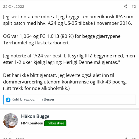
25 Okt 2022
#2
Jeg ser i notatene mine at jeg brygget en amerikansk IPA som
split batch med hhv. A24 og US-05 tilbake i november 2016.
OG var 1,064 og FG 1,013 (80 %) for begge gjærtypene.
Tørrhumlet og flaskekarbonert.
Jeg noterte at "A24 var best. Litt syrlig til å begynne med, men
etter 1-2 uker kjølig lagring: Herlig! Denne må gjentas."
Det har ikke blitt gjentatt. Jeg leverte også ølet inn til
dommervurdering utenom konkurranse og fikk 43 poeng.
(Litt trekk for noe alkoholstikk.)
R
Kold Brygg
og
Finn Berger
e
a
k
Håkon Bugge
s
NMKomiteen
Fylkesstyre
j
o
n
e