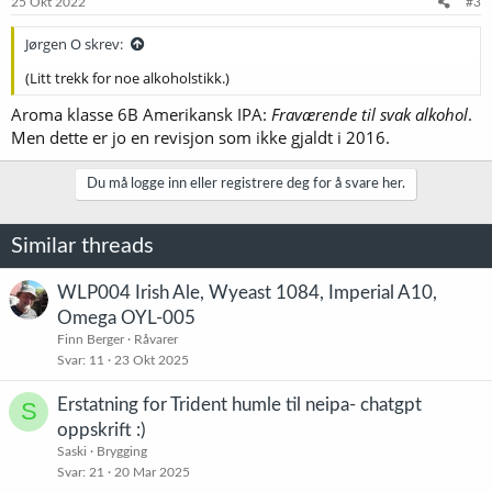
25 Okt 2022
#3
r
:
Jørgen O skrev:
(Litt trekk for noe alkoholstikk.)
Aroma klasse 6B Amerikansk IPA:
Fraværende til svak alkohol
.
Men dette er jo en revisjon som ikke gjaldt i 2016.
Du må logge inn eller registrere deg for å svare her.
Similar threads
WLP004 Irish Ale, Wyeast 1084, Imperial A10,
Omega OYL-005
Finn Berger
Råvarer
Svar
11
23 Okt 2025
Erstatning for Trident humle til neipa- chatgpt
S
oppskrift :)
Saski
Brygging
Svar
21
20 Mar 2025