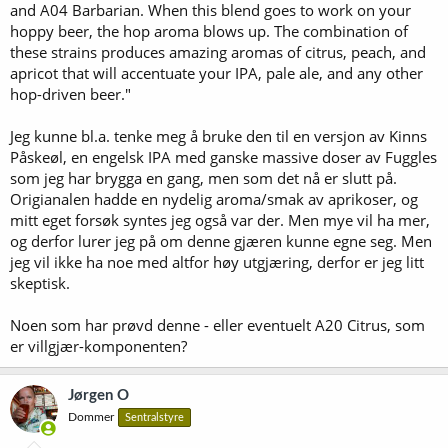
and A04 Barbarian. When this blend goes to work on your
hoppy beer, the hop aroma blows up. The combination of
these strains produces amazing aromas of citrus, peach, and
apricot that will accentuate your IPA, pale ale, and any other
hop-driven beer."
Jeg kunne bl.a. tenke meg å bruke den til en versjon av Kinns
Påskeøl, en engelsk IPA med ganske massive doser av Fuggles
som jeg har brygga en gang, men som det nå er slutt på.
Origianalen hadde en nydelig aroma/smak av aprikoser, og
mitt eget forsøk syntes jeg også var der. Men mye vil ha mer,
og derfor lurer jeg på om denne gjæren kunne egne seg. Men
jeg vil ikke ha noe med altfor høy utgjæring, derfor er jeg litt
skeptisk.
Noen som har prøvd denne - eller eventuelt A20 Citrus, som
er villgjær-komponenten?
Jørgen O
Dommer
Sentralstyre