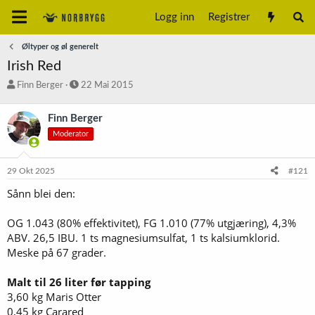
Logg inn
Registrer
Øltyper og øl generelt
Irish Red
T
S
Finn Berger
22 Mai 2015
r
t
å
a
Finn Berger
d
r
Moderator
s
t
t
d
a
a
29 Okt 2025
#121
r
t
t
o
Sånn blei den:
e
r
OG 1.043 (80% effektivitet), FG 1.010 (77% utgjæring), 4,3%
ABV. 26,5 IBU. 1 ts magnesiumsulfat, 1 ts kalsiumklorid.
Meske på 67 grader.
Malt til 26 liter før tapping
3,60 kg Maris Otter
0,45 kg Carared