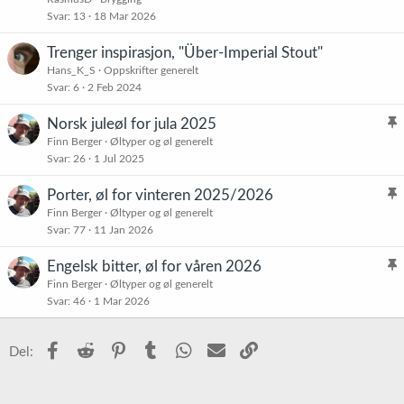
Svar
13
18 Mar 2026
Trenger inspirasjon, "Über-Imperial Stout"
Hans_K_S
Oppskrifter generelt
Svar
6
2 Feb 2024
Norsk juleøl for jula 2025
l
Finn Berger
Øltyper og øl generelt
Svar
26
1 Jul 2025
i
s
Porter, øl for vinteren 2025/2026
t
l
Finn Berger
Øltyper og øl generelt
r
Svar
77
11 Jan 2026
i
e
s
t
Engelsk bitter, øl for våren 2026
t
l
Finn Berger
Øltyper og øl generelt
r
Svar
46
1 Mar 2026
i
e
s
t
t
Facebook
Reddit
Pinterest
Tumblr
WhatsApp
E-post
Link
Del:
r
e
t