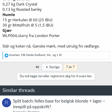
0,27 kg Dark Crystal
0,13 kg Roasted barley
Humle
15 gr Herkules @ 60 (25 IBU)
30 gr Mittelfrüh @ 5 (1,5 IBU)
Gjær
WLP004,slurry fra London Porter
Står og koker nå. Ganske mørk, med utrulig fin rødfarge.
R
Knerten
,
Pål Heide Kielland
,
Mc.
og 1 til
e
a
k
Først
7 av 7
Forrige
s
j
Du må logge inn eller registrere deg for å svare her.
o
n
e
Similar threads
r
:
Split batch: felles base for belgisk blonde + lager –
R
innspill på oppskrift?
RasmusD
Brygging