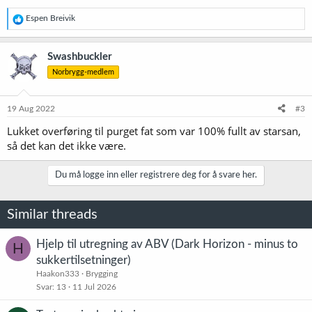
R
Espen Breivik
e
a
k
Swashbuckler
s
Norbrygg-medlem
j
o
n
e
19 Aug 2022
#3
r
Lukket overføring til purget fat som var 100% fullt av starsan,
:
så det kan det ikke være.
Du må logge inn eller registrere deg for å svare her.
Similar threads
Hjelp til utregning av ABV (Dark Horizon - minus to
H
sukkertilsetninger)
Haakon333
Brygging
Svar
13
11 Jul 2026