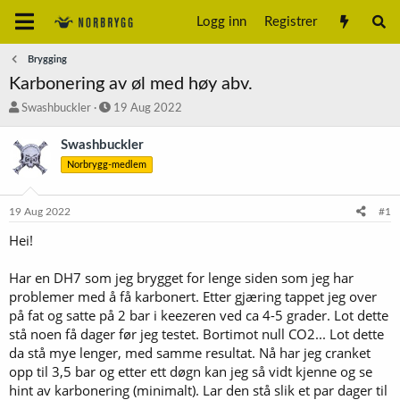
Logg inn
Registrer
Brygging
Karbonering av øl med høy abv.
T
S
Swashbuckler
19 Aug 2022
r
t
å
a
Swashbuckler
d
r
Norbrygg-medlem
s
t
t
d
a
a
19 Aug 2022
#1
r
t
t
o
Hei!
e
r
Har en DH7 som jeg brygget for lenge siden som jeg har
problemer med å få karbonert. Etter gjæring tappet jeg over
på fat og satte på 2 bar i keezeren ved ca 4-5 grader. Lot dette
stå noen få dager før jeg testet. Bortimot null CO2... Lot dette
da stå mye lenger, med samme resultat. Nå har jeg cranket
opp til 3,5 bar og etter ett døgn kan jeg så vidt kjenne og se
hint av karbonering (minimalt). Lar den stå slik et par dager til