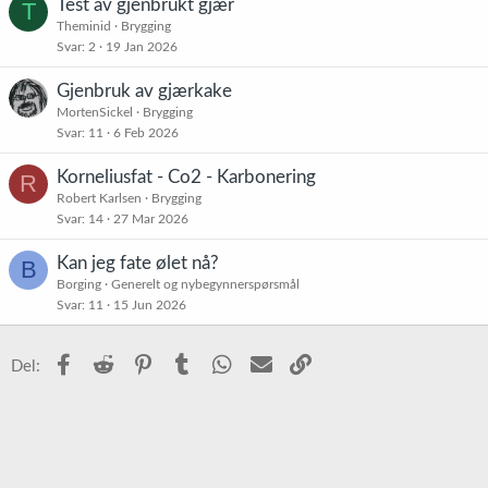
Test av gjenbrukt gjær
T
Theminid
Brygging
Svar
2
19 Jan 2026
Gjenbruk av gjærkake
MortenSickel
Brygging
Svar
11
6 Feb 2026
Korneliusfat - Co2 - Karbonering
R
Robert Karlsen
Brygging
Svar
14
27 Mar 2026
Kan jeg fate ølet nå?
B
Borging
Generelt og nybegynnerspørsmål
Svar
11
15 Jun 2026
Facebook
Reddit
Pinterest
Tumblr
WhatsApp
E-post
Link
Del: