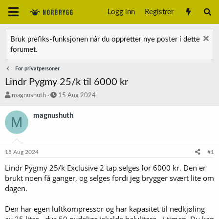
Logg inn
Registrer
Bruk prefiks-funksjonen når du oppretter nye poster i dette
forumet.
For privatpersoner
Lindr Pygmy 25/k til 6000 kr
T
S
magnushuth
15 Aug 2024
r
t
å
a
magnushuth
M
d
r
s
t
t
d
a
a
15 Aug 2024
#1
r
t
t
o
Lindr Pygmy 25/k Exclusive 2 tap selges for 6000 kr. Den er
e
brukt noen få ganger, og selges fordi jeg brygger svært lite om
r
dagen.
Den har egen luftkompressor og har kapasitet til nedkjøling
av 25 liter - dvs 50 nydelige iskalde halvlitere - i timen. Du kan