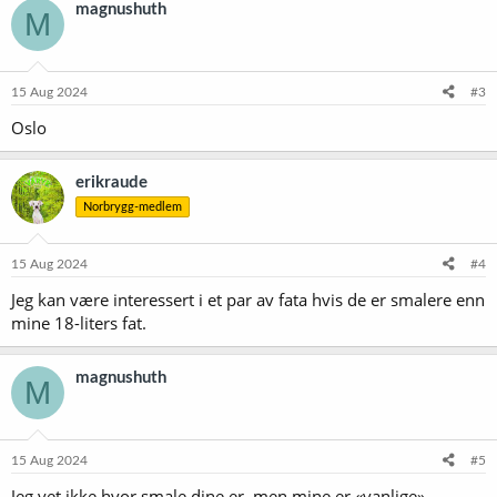
magnushuth
M
15 Aug 2024
#3
Oslo
erikraude
Norbrygg-medlem
15 Aug 2024
#4
Jeg kan være interessert i et par av fata hvis de er smalere enn
mine 18-liters fat.
magnushuth
M
15 Aug 2024
#5
Jeg vet ikke hvor smale dine er, men mine er «vanlige»