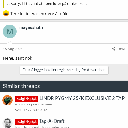
Ja, sorry. Litt uvant at noen lurer på omkretsen.
Tenkte det var enklere å måle.
magnushuth
M
16 Aug 2024
#13
Hehe, sant nok!
Du må logge inn eller registrere deg for å svare her.
Similar threads
LINDR PYGMY 25/K EXCLUSIVE 2 TAP
Solgt/Kjøpt
emos
For privatpersoner
Svar
1
27 Aug 2018
Tap-A-Draft
Solgt/Kjøpt
Jørn Hammerud
For privatpersoner