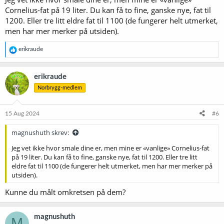
Cornelius-fat på 19 liter. Du kan få to fine, ganske nye, fat til
1200. Eller tre litt eldre fat til 1100 (de fungerer helt utmerket,
men har mer merker på utsiden).
R
erikraude
e
a
k
erikraude
s
Norbrygg-medlem
j
o
n
e
15 Aug 2024
#6
r
:
magnushuth skrev:
Jeg vet ikke hvor smale dine er, men mine er «vanlige» Cornelius-fat
på 19 liter. Du kan få to fine, ganske nye, fat til 1200. Eller tre litt
eldre fat til 1100 (de fungerer helt utmerket, men har mer merker på
utsiden).
Kunne du målt omkretsen på dem?
magnushuth
M