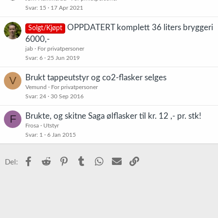
Svar
15
17 Apr 2021
OPPDATERT komplett 36 liters bryggeri
Solgt/Kjøpt
6000,-
jab
For privatpersoner
Svar
6
25 Jun 2019
Brukt tappeutstyr og co2-flasker selges
V
Vemund
For privatpersoner
Svar
24
30 Sep 2016
Brukte, og skitne Saga ølflasker til kr. 12 ,- pr. stk!
F
Frosa
Utstyr
Svar
1
6 Jan 2015
Facebook
Reddit
Pinterest
Tumblr
WhatsApp
E-post
Link
Del: