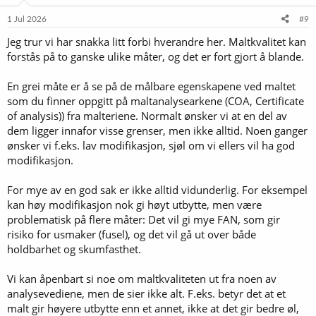
n
e
1 Jul 2026
#9
r
Jeg trur vi har snakka litt forbi hverandre her. Maltkvalitet kan
:
forstås på to ganske ulike måter, og det er fort gjort å blande.
En grei måte er å se på de målbare egenskapene ved maltet
som du finner oppgitt på maltanalysearkene (COA, Certificate
of analysis)) fra malteriene. Normalt ønsker vi at en del av
dem ligger innafor visse grenser, men ikke alltid. Noen ganger
ønsker vi f.eks. lav modifikasjon, sjøl om vi ellers vil ha god
modifikasjon.
For mye av en god sak er ikke alltid vidunderlig. For eksempel
kan høy modifikasjon nok gi høyt utbytte, men være
problematisk på flere måter: Det vil gi mye FAN, som gir
risiko for usmaker (fusel), og det vil gå ut over både
holdbarhet og skumfasthet.
Vi kan åpenbart si noe om maltkvaliteten ut fra noen av
analysevediene, men de sier ikke alt. F.eks. betyr det at et
malt gir høyere utbytte enn et annet, ikke at det gir bedre øl,