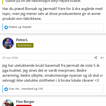
usikker på om det nødvendigvis betyr høyere kvalitet.
Har du prøvd Bonsak og Jærmalt? Fare for å dra avgårde med
topic, men jeg mener selv at disse produsentene gir et annet
produkt enn fabrikkene.
R
PetterL
og
Terjedd
e
a
k
PetterL
s
Sentralstyre
j
o
n
e
29 Jun 2026
#3
r
Jeg har utelukkende brukt basemalt fra Jærmalt de siste 5 år
:
pga kvalitet. Jeg stnes det er verdt merprisen, Bedre
avrenning, bedre utbytte, smaksmessige nyanser og så skal vi
selvsagt ikke utelukke stoltheten i å bruke lokale råvarer <3
R
Ove
,
Mc.
,
msevland
og 3 til
e
a
k
Finn Berger
s