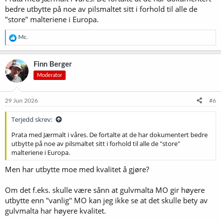
bedre utbytte på noe av pilsmaltet sitt i forhold til alle de
"store" malteriene i Europa.
R
Mc.
e
a
k
Finn Berger
s
Moderator
j
o
n
e
29 Jun 2026
#6
r
:
Terjedd skrev:
Prata med Jærmalt i våres. De fortalte at de har dokumentert bedre
utbytte på noe av pilsmaltet sitt i forhold til alle de "store"
malteriene i Europa.
Men har utbytte moe med kvalitet å gjøre?
Om det f.eks. skulle være sånn at gulvmalta MO gir høyere
utbytte enn "vanlig" MO kan jeg ikke se at det skulle bety av
gulvmalta har høyere kvalitet.