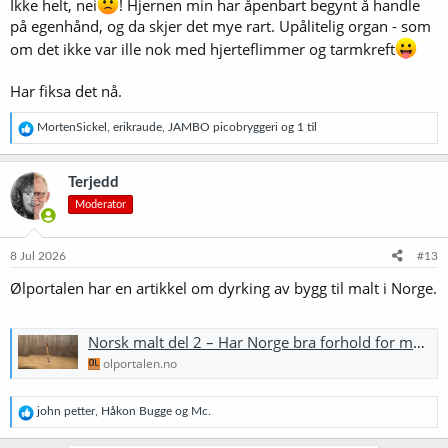
Ikke helt, nei
! Hjernen min har åpenbart begynt å handle
på egenhånd, og da skjer det mye rart. Upålitelig organ - som
om det ikke var ille nok med hjerteflimmer og tarmkreft
Har fiksa det nå.
R
MortenSickel
,
erikraude
,
JAMBO picobryggeri
og 1 til
e
a
k
Terjedd
s
Moderator
j
o
n
e
8 Jul 2026
#13
r
Ølportalen har en artikkel om dyrking av bygg til malt i Norge.
:
Norsk malt del 2 – Har Norge bra forhold for maltbygg-dyrking, og hvilke faktorer spiller inn?
olportalen.no
R
john petter
,
Håkon Bugge
og
Mc.
e
a