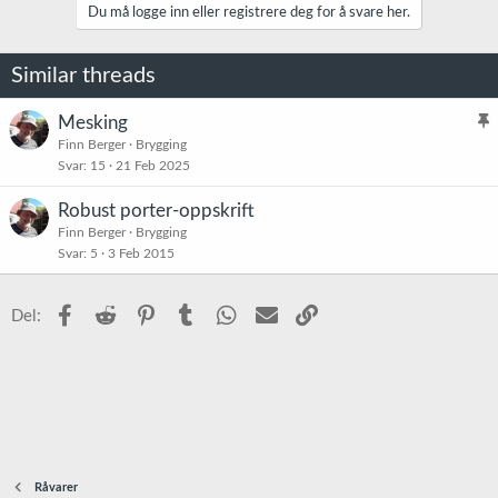
k
Du må logge inn eller registrere deg for å svare her.
s
j
o
Similar threads
n
e
r
Mesking
:
l
Finn Berger
Brygging
Svar
15
21 Feb 2025
i
s
Robust porter-oppskrift
t
Finn Berger
Brygging
r
Svar
5
3 Feb 2015
e
t
Facebook
Reddit
Pinterest
Tumblr
WhatsApp
E-post
Link
Del:
Råvarer