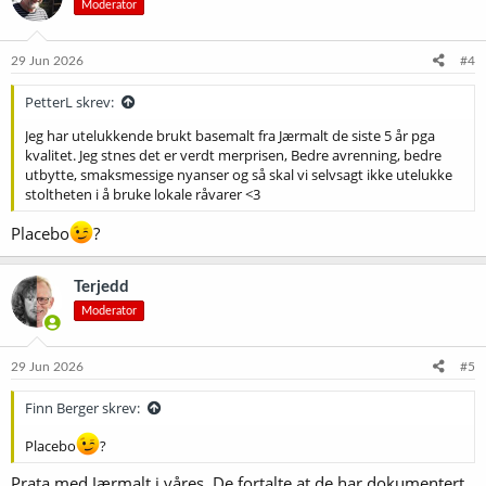
Moderator
j
o
n
e
29 Jun 2026
#4
r
:
PetterL skrev:
Jeg har utelukkende brukt basemalt fra Jærmalt de siste 5 år pga
kvalitet. Jeg stnes det er verdt merprisen, Bedre avrenning, bedre
utbytte, smaksmessige nyanser og så skal vi selvsagt ikke utelukke
stoltheten i å bruke lokale råvarer <3
Placebo
?
Terjedd
Moderator
29 Jun 2026
#5
Finn Berger skrev:
Placebo
?
Prata med Jærmalt i våres. De fortalte at de har dokumentert