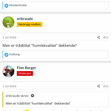
R
MortenSickel
e
a
k
erikraude
s
Norbrygg-medlem
j
o
n
e
1 Jul 2026
#11
r
Men er trådtittel "humlekvalitet" dekkende?
:
R
Suttung
e
a
k
Finn Berger
s
Moderator
j
o
n
e
1 Jul 2026
#12
r
:
erikraude skrev:
Men er trådtittel "humlekvalitet" dekkende?