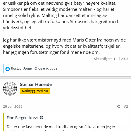
er usikker på om det nødvendigvis betyr høyere kvalitet.
Simpsons er f.eks. et veldig moderne malteri - og har et
rimelig solid rykte. Malting har uansett et innslag av
håndverk, og jeg vil tru folka hos Simpsons har greit med
yrkeksstolthet.
Jeg har ikke vært misfornøyd med Maris Otter fra noen av de
engelske malteriene, og hvorvidt det er kvalitetsforskjeller,
har jeg ingen forutsetninger for å mene noe om.
Sist redigert:
1 Jul 2026
R
Rostad
,
Jørgen O
og
erikraude
e
a
k
Steinar Huneide
s
Norbrygg-medlem
j
o
n
e
28 Jun 2026
#2
r
:
Finn Berger skrev:
Det er noe fascinerende med tradisjon og småskala, men jeg er