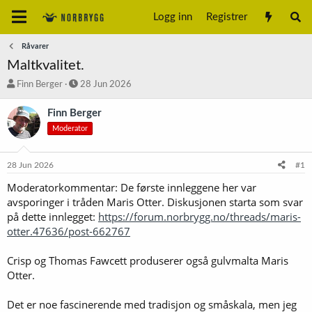
Logg inn
Registrer
Råvarer
Maltkvalitet.
T
S
Finn Berger
28 Jun 2026
r
t
å
a
Finn Berger
d
r
Moderator
s
t
t
d
a
a
28 Jun 2026
#1
r
t
t
o
Moderatorkommentar: De første innleggene her var
e
avsporinger i tråden Maris Otter. Diskusjonen starta som svar
r
på dette innlegget:
https://forum.norbrygg.no/threads/maris-
otter.47636/post-662767
Crisp og Thomas Fawcett produserer også gulvmalta Maris
Otter.
Det er noe fascinerende med tradisjon og småskala, men jeg