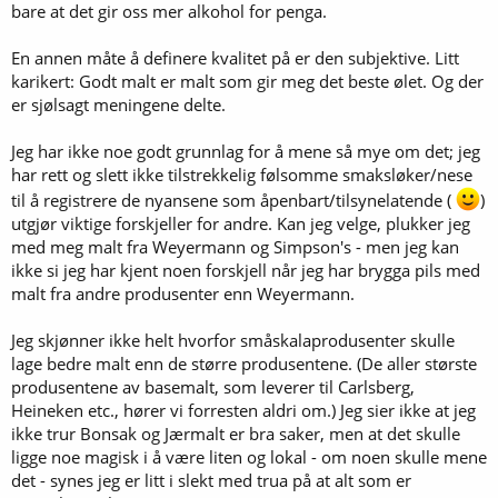
bare at det gir oss mer alkohol for penga.
En annen måte å definere kvalitet på er den subjektive. Litt
karikert: Godt malt er malt som gir meg det beste ølet. Og der
er sjølsagt meningene delte.
Jeg har ikke noe godt grunnlag for å mene så mye om det; jeg
har rett og slett ikke tilstrekkelig følsomme smaksløker/nese
til å registrere de nyansene som åpenbart/tilsynelatende (
)
utgjør viktige forskjeller for andre. Kan jeg velge, plukker jeg
med meg malt fra Weyermann og Simpson's - men jeg kan
ikke si jeg har kjent noen forskjell når jeg har brygga pils med
malt fra andre produsenter enn Weyermann.
Jeg skjønner ikke helt hvorfor småskalaprodusenter skulle
lage bedre malt enn de større produsentene. (De aller største
produsentene av basemalt, som leverer til Carlsberg,
Heineken etc., hører vi forresten aldri om.) Jeg sier ikke at jeg
ikke trur Bonsak og Jærmalt er bra saker, men at det skulle
ligge noe magisk i å være liten og lokal - om noen skulle mene
det - synes jeg er litt i slekt med trua på at alt som er