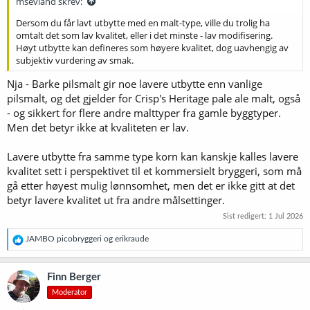
msevland skrev:
Dersom du får lavt utbytte med en malt-type, ville du trolig ha
omtalt det som lav kvalitet, eller i det minste - lav modifisering.
Høyt utbytte kan defineres som høyere kvalitet, dog uavhengig av
subjektiv vurdering av smak.
Nja - Barke pilsmalt gir noe lavere utbytte enn vanlige
pilsmalt, og det gjelder for Crisp's Heritage pale ale malt, også
- og sikkert for flere andre malttyper fra gamle byggtyper.
Men det betyr ikke at kvaliteten er lav.
Lavere utbytte fra samme type korn kan kanskje kalles lavere
kvalitet sett i perspektivet til et kommersielt bryggeri, som må
gå etter høyest mulig lønnsomhet, men det er ikke gitt at det
betyr lavere kvalitet ut fra andre målsettinger.
Sist redigert:
1 Jul 2026
R
JAMBO picobryggeri
og
erikraude
e
a
k
Finn Berger
s
Moderator
j
o