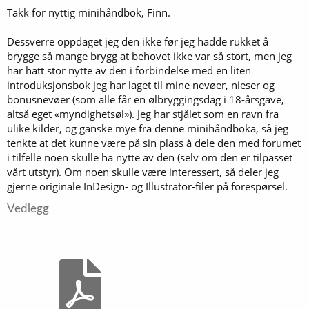
Takk for nyttig minihåndbok, Finn.
:
Reinslighet av det ekstreme slaget blir fra dette øyeblikket av helt
avgjørende. Alt utstyr ølet - vi kaller vørteren øl fra det øyeblikket
Dessverre oppdaget jeg den ikke før jeg hadde rukket å
gjæren er tilsatt - kommer i kontakt med, må være grundig vasket,
brygge så mange brygg at behovet ikke var så stort, men jeg
og desinfisert. Og alt utstyr som kan plukkes fra hverandre, må
har hatt stor nytte av den i forbindelse med en liten
plukkes fra hverandre før det reingjøres.
introduksjonsbok jeg har laget til mine nevøer, nieser og
Til slutt tappes den avkjølte vørteren ut, mens bunnfallet, som for
bonusnevøer (som alle får en ølbryggingsdag i 18-årsgave,
det meste består av koagulert protein og humle, blir igjen i kjelen.
altså eget «myndighetsøl»). Jeg har stjålet som en ravn fra
ulike kilder, og ganske mye fra denne minihåndboka, så jeg
Gjæring
tenkte at det kunne være på sin plass å dele den med forumet
Så langt er det produsert humlet vørter. Nå skal det lages øl, og det
i tilfelle noen skulle ha nytte av den (selv om den er tilpasset
er det gjæren som gjør. Derfor er kunnskap om gjær, og om
hvordan gjæren bør behandles, nødvendig om du skal lage godt øl.
vårt utstyr). Om noen skulle være interessert, så deler jeg
gjerne originale InDesign- og Illustrator-filer på forespørsel.
Det finnes mange typer ølgjær, og særpreget til de ulike øltypene
kommer delvis fra gjæren. Skal du f.eks. brygge et bayersk hveteøl -
Vedlegg
Weissbier -
må
du gjære det med weissbiergjær.
Stort sett hører all ølgjær til én av to hovedtyper, Saccharomyces
cerevisiae og saccharromyces pastorianus. Cerevisiae produserer
det vi med et engelsk ord kaller ale, eller "overgjæret" øl, mens
pastorianus gir oss lagerøl, eller "undergjæret" øl. De fleste vil hevde
at pastorianus krever lavere temperaturer enn cerevisiae, helst ca
10 grader mot ca 20 for cerevisiae, og det betyr at for de fleste