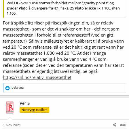
Ved OG over 1.050 starter forholdet mellom "gravity points" og
maillardreaksjoner. (Det er maillardreaksjoner som gir f.eks.
grader Plato å divergere fra 4:1, f.eks. 25 Plato er ikke lik 1.100, men
brødskorpa den fine fargen og den gode smaken når vi steiker
1.106.
brødet.) En annen viktig effekt av kokingen er at proteinstoffer
koagulerer og felles ut som avfall, sammen med en del annet
For å spikke litt fliser på flisespikkingen din, så er relativ
uønsket materiale.
massetetthet - som er det vi snakker om her - definert som
Vanlig koketid er en time, men noen ganger kokes det lengre enn
massetettheten i forhold til et referansestoff (ved en gitt
det. Humla tilsettes på ulike tidspunkter, alt etter hva man er ute
temperatur). Så hvis måleutstyret er kalibrert til å bruke vann
etter. Bitterhumle tilsettes gjerne når det er igjen en time, mens
ved 20 °C som referanse, så er det helt riktig at rent vann har
resten tilsettes seinere, og gjerne helt mot slutten av kokingen.
relativ massetetthet 1,000 ved 20 °C. At det i mange
Smaks- og aromastoffene i humla er flyktige oljer, og dampes fort
sammenhenger er vanlig å bruke vann ved 4 °C som
vekk, så den humla som skal gi smak og aroma, må ikke koke lenge.
referanse (siden det er ved den temperaturen vann har størst
Vi kan også tilsette humle seinere, under nedkjølingen etter
kokingen eller i løpet av gjæringen, om vi ønsker å gi ølet ekstra
massetetthet), er egentlig litt uvesentlig. Se også
sterkt preg av aromastoffene i humla.
https://snl.no/relativ_massetetthet
For få felt ut de koagulerte proteinstoffene mest mulig effektivt,
R
loebrygg
tilsettes ofte et klarningsmiddel mot slutten av kokingen. Det er
e
også vanlig å tilsette litt gjærnæring her, siden vørteren kan være
a
fattig på noen stoffer som er viktige for gjæren.
k
Per S
s
Norbrygg-medlem
j
Når kokingen er slutt, må vørteren kjøles ned. Det er viktig at det
o
går raskt, bl.a. for å unngå at ølet blir infisert, og derfor kjøres kaldt
n
vann gjennom en spiral av stål- eller kobberrør som senkes ned i
e
1 Nov 2021
#40
vørteren, en såkalt dyppkjøler (Det finnes også andre måter.)
r