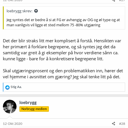
12 Okt 2020
#27
loebrygg skrev:
Jeg syntes det er bedre å si at FG er avhengig av OG og øl type og at
man vanligvis vil ligge et sted mellom 75 -80% utgjæring
Det der blir straks litt mer komplisert å forstå. Hensikten var
her primært å forklare begrepene, og så syntes jeg det da
samtidig var greit å gi eksempler på hvor verdiene sånn ca.
kunne ligge - bare for å konkretisere begrepene litt.
Skal utgjæringsprosent og den problematikken inn, hører det
vel hjemme i avsnittet om gjæring? Jeg skal tenke litt på det.
R
Stig Aa.
e
a
k
loebrygg
s
Norbrygg-medlem
j
o
n
e
12 Okt 2020
#28
r