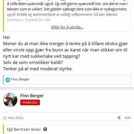
å stille klare spørsmål, også. Og still gjerne spørsmål her, om det er noe i
teksten som er uklart. Det gjelder sjølsagt dere som ikke er nybegynnere,
også: Kritikk og kommentarer er veldig velkomment. Så kan teksten
forbedres, til glede for alle.
Klikk for å utvide...
Fra korn til øl. En liten innføring i bryggeprosessen.
Hjemmebryggingen griper om seg, og er nå like populær som
Hei
hjemmebrenningen var for 200 år siden. Forhåpentligvis er ikke
Mener du at man ikke trenger å tenke på å tilføre ekstra gjær
konsekvensene like dystre, for de fleste drives nok mer av ønsket
eller virvle opp gjær fra bunn av karet når man stikker om til
om godt øl enn av ønsket om mye øl. Og det er faktisk ikke veldig
nytt kar med sukkerlake ved tapping?
vanskelig å lage godt øl hjemme.
Selv de som omstikker kaldt?
Tenker på øl med moderat styrke.
Det følgende er ment som en første enkel innføring i hva bryggingen
består i. De fleste har vel en slags anelse om hvordan øl blir til, men
det er en fordel å ha litt mer konkrete forestillinger om det før man
R
Finn Berger
hiver seg ut i bryggingen.
e
a
k
Mange ser kanskje på øl som en "enkel" drikk, men smaken i ølet er
Finn Berger
s
faktisk resultatet av svært kompliserte prosesser, og alle ledd i
Moderator
j
prosessen fra korn til ferdig brygg bidrar med sitt til den endelige
o
kvaliteten. Så om brygging ikke er vanskelig, er det likevel viktig at
n
man vet noe om hvordan det man gjør, påvirker det endelige
e
21 Mar 2021
#34
resultatet.
r
:
Egil Berntzen skrev:
Kort sagt