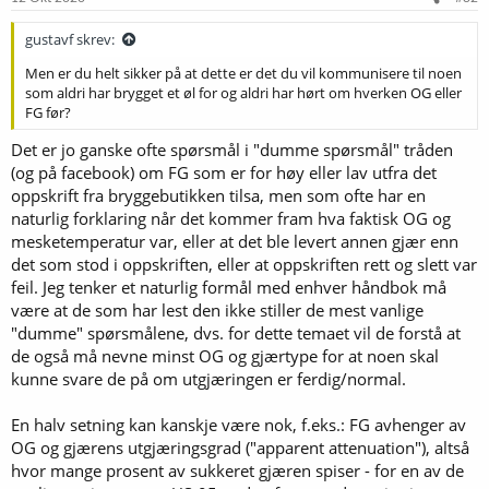
gustavf skrev:
Men er du helt sikker på at dette er det du vil kommunisere til noen
som aldri har brygget et øl for og aldri har hørt om hverken OG eller
FG før?
Det er jo ganske ofte spørsmål i "dumme spørsmål" tråden
(og på facebook) om FG som er for høy eller lav utfra det
oppskrift fra bryggebutikken tilsa, men som ofte har en
naturlig forklaring når det kommer fram hva faktisk OG og
mesketemperatur var, eller at det ble levert annen gjær enn
det som stod i oppskriften, eller at oppskriften rett og slett var
feil. Jeg tenker et naturlig formål med enhver håndbok må
være at de som har lest den ikke stiller de mest vanlige
"dumme" spørsmålene, dvs. for dette temaet vil de forstå at
de også må nevne minst OG og gjærtype for at noen skal
kunne svare de på om utgjæringen er ferdig/normal.
En halv setning kan kanskje være nok, f.eks.: FG avhenger av
OG og gjærens utgjæringsgrad ("apparent attenuation"), altså
hvor mange prosent av sukkeret gjæren spiser - for en av de