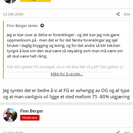
o
n
e
12 Okt 2020
#26
r
:
Finn Berger skrev:
Jeg er klar over at dette er forenklinger - og det kan jeg nok gjøre
oppmerksom på - men det er for det første forenklinger jeg sjøl
bruker i daglig brygging og lesing, og for det andre så blir teksten
tyngre å lese om den skal være så nøyaktig som man må være om
alt skal være helt riktig.
Når det gjelder FG-anslaget, så er vel ikke det så galt? Det gjelder jo
øl av moderat styrke, som jeg tok utgangspunkt i når jeg ga
Klikk for å utvide...
eksempel på OG, og jeg tar dessuten forbehold med "oftest". Men
jeg kan kanskje senke nedre grense til 1.008?
Jeg syntes det er bedre å si at FG er avhengig av OG og øl type
og at man vanligvis vil ligge et sted mellom 75 -80% utgjæring
Finn Berger
Moderator