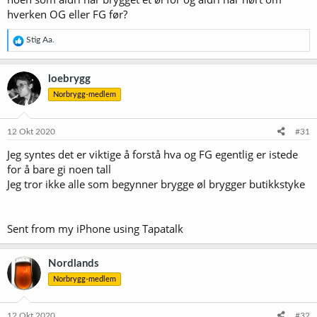
hverken OG eller FG før?
R
Stig Aa.
e
a
k
loebrygg
s
Norbrygg-medlem
j
o
n
e
12 Okt 2020
#31
r
Jeg syntes det er viktige å forstå hva og FG egentlig er istede
:
for å bare gi noen tall
Jeg tror ikke alle som begynner brygge øl brygger butikkstyke
Sent from my iPhone using Tapatalk
Nordlands
Norbrygg-medlem
12 Okt 2020
#32