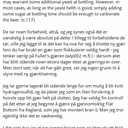
may warrant some additional yeast at bottling. However, in
most cases, as long as the yeast helth is good, simply adding
Etter meskingen kan vi sile en sukkerholdig væske - vørter - fra
some sugar at bottling time should be enough to carbonate
maltet. Igjen i kjelen ligger masken, som er det som er igjen av
the beer. (s.117)
maltet etter at stivelsen er omdannet til sukker. Den er et utmerket
dyrefor, og kan også brukes til baking.
De tar noen forbehold, altså, og jeg synes også det er
Vørteren skal så kokes, og vi tilsetter humle under kokingen. Humla
vanskelig å være absolutt på dette. I tillegg til forbeholdene de
gir bitter- og smaksstoffer. Vørteren kjøles ned, og vi tilsetter gjær.
tar, ville jeg legge til at det kan ha noe for seg å tilsette ny gjær
Sukkeret blir mat for gjæren, som skaffer seg energi fra det gjennom
hvis du har brukt en gjær som flokkulerer veldig hardt - jeg
gjæringsprosessen. Samtidig dannes det alkohol og karbondioksyd.
tenker
særlig
på Fuller's-gjæren (wlp002 m.fl.) - dersom ølet
De er avfallsstoffer fra gjæringsprosessen, og altså slett ikke noe
gjæren lager fordi den trenger det. Men
vi
vil jo gjerne ha disse
har blitt stående noen ekstra dager etter at gjæringa er over.
avfallsstoffene, og særlig alkoholen.
Men stort sett, når alt har gått greit, ser jeg ingen grunn til å
styre med ny gjærtilsetning.
Utstyrer vi gjæringskaret med en gjærlås, kan vi følge med på
utviklingen av gjæringsprosessen gjennom å se hvor hissig det
Jeg lar gjerne lagerøl bli stående lenge for om mulig å bli kvitt
bobler i den når karbondioksydet presses ut. Det kan bokstavelig
hydrogensulfid, og da pleier jeg som en liten forsikring å
talt gå ganske varmt for seg, for gjæren produserer en god del
varme under gjæringen. Her må bryggeren følge godt med, for det å
hvirvle opp litt gjær helt på slutten. (Jeg har veldig fin kontroll
holde kontroll på temperaturen er helt avgjørende for å få et godt
på det etter at jeg begynte å gjære på gjennomsiktig Flat
øl.
Bottom fra Kegland, som jeg har montert kran i). Men jeg tror
egentlig ikke det er nødvendig.
Under meskingen omdanner enzymene som sagt stivelsen til flere
ulike sukkerarter, både enkle og komplekse. Gjæren klarer bare å
I det siste har jeg et par ganger hevet oppi en liten skvett frisk