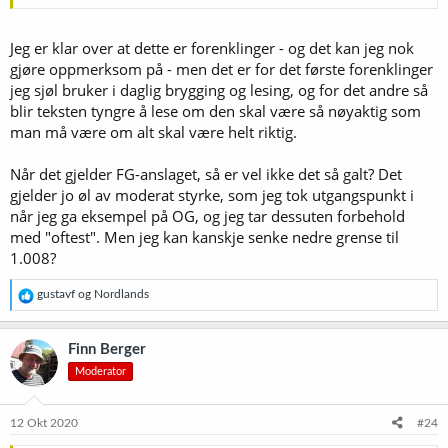
Jeg er klar over at dette er forenklinger - og det kan jeg nok
gjøre oppmerksom på - men det er for det første forenklinger
jeg sjøl bruker i daglig brygging og lesing, og for det andre så
blir teksten tyngre å lese om den skal være så nøyaktig som
man må være om alt skal være helt riktig.
Når det gjelder FG-anslaget, så er vel ikke det så galt? Det
gjelder jo øl av moderat styrke, som jeg tok utgangspunkt i
når jeg ga eksempel på OG, og jeg tar dessuten forbehold
med "oftest". Men jeg kan kanskje senke nedre grense til
1.008?
R
gustavf
og
Nordlands
e
a
k
Finn Berger
s
Moderator
j
o
n
e
12 Okt 2020
#24
r