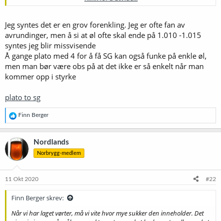
Profesjonelle bryggere bruker gjerne Plato-grader i stedet for SG. De
ganger du bare med fire, så har du egenvekta. Et eksempel: 12 Plato
blir 1.048.
Jeg syntes det er en grov forenkling. Jeg er ofte fan av
avrundinger, men å si at øl ofte skal ende på 1.010 -1.015
syntes jeg blir missvisende
Å gange plato med 4 for å få SG kan også funke på enkle øl,
men man bør være obs på at det ikke er så enkelt når man
kommer opp i styrke
plato to sg
R
Finn Berger
e
a
k
Nordlands
s
Norbrygg-medlem
j
o
n
e
11 Okt 2020
#22
r
:
Finn Berger skrev:
Når vi har laget vørter, må vi vite hvor mye sukker den inneholder. Det