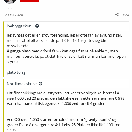
o
n
e
12 Okt 2020
#23
r
:
loebrygg skrev:
Jeg syntes det er en grov forenkling. Jeg er ofte fan av avrundinger,
men å si at øl ofte skal ende på 1.010 -1.015 syntes jeg blir
missvisende
Å gange plato med 4 for å få SG kan også funke på enkle øl, men
man bør være obs på at det ikke er så enkelt når man kommer opp i
styrke
plato to sg
Nordlands skrev:
Litt flisespikking: Måleutstyret vi bruker er vanligvis kalibrert til å
vise 1.000 ved 20 grader, den faktiske egenvekten er nærmere 0.998.
Vann har bare faktisk egenvekt 1.000 ved rundt 4 grader.
Ved OG over 1.050 starter forholdet mellom "gravity points" og
grader Plato å divergere fra 4:1, f.eks. 25 Plato er ikke lik 1.100, men
1.106.