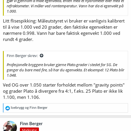
gjør vi gjennom å måle egenvekta, enten med et hydrometer eller med et
refraktometer. Vi måler ved romtemperatur. Vann har da ei egenvekt på
1.000.
Litt flisespikking: Måleutstyret vi bruker er vanligvis kalibrert
til å vise 1.000 ved 20 grader, den faktiske egenvekten er
nærmere 0.998. Vann har bare faktisk egenvekt 1.000 ved
rundt 4 grader.
Finn Berger skrev:
Profesjonelle bryggere bruker gjerne Plato-grader i stedet for SG. De
ganger du bare med fire, så har du egenvekta. Et eksempel: 12 Plato blir
1.048.
Ved OG over 1.050 starter forholdet mellom "gravity points"
og grader Plato å divergere fra 4:1, f.eks. 25 Plato er ikke lik
1.100, men 1.106.
R
loebrygg
og
Finn Berger
e
a
k
Finn Berger
s
Moderator
j