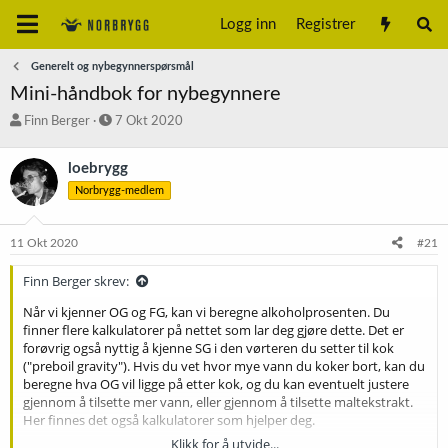
Logg inn
Registrer
Generelt og nybegynnerspørsmål
Mini-håndbok for nybegynnere
T
S
Finn Berger
7 Okt 2020
r
t
å
a
loebrygg
d
r
Norbrygg-medlem
s
t
t
d
a
a
11 Okt 2020
#21
r
t
t
o
Finn Berger skrev:
e
r
Når vi kjenner OG og FG, kan vi beregne alkoholprosenten. Du
finner flere kalkulatorer på nettet som lar deg gjøre dette. Det er
forøvrig også nyttig å kjenne SG i den vørteren du setter til kok
("preboil gravity"). Hvis du vet hvor mye vann du koker bort, kan du
beregne hva OG vil ligge på etter kok, og du kan eventuelt justere
gjennom å tilsette mer vann, eller gjennom å tilsette maltekstrakt.
Her finnes det også kalkulatorer som hjelper deg.
Klikk for å utvide...