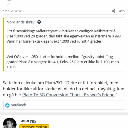
o
n
e
12 Okt 2020
#25
r
:
Nordlands skrev:
Litt flisespikking: Måleutstyret vi bruker er vanligvis kalibrert til å
vise 1.000 ved 20 grader, den faktiske egenvekten er nærmere 0.998.
Vann har bare faktisk egenvekt 1.000 ved rundt 4 grader.
Ved OG over 1.050 starter forholdet mellom "gravity points" og
grader Plato å divergere fra 4:1, f.eks. 25 Plato er ikke lik 1.100, men
1.106.
Satte inn ei lenke om Plato/SG: "Dette er litt forenklet, men
holder for ikke altfor sterke øl. Vil du ha det helt nøyaktig, kan
du gå hit:
Plato To SG Conversion Chart - Brewer's Friend
."
R
Nordlands
e
a
k
loebrygg
s
Norbrygg-medlem
j