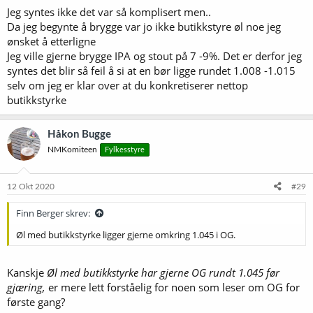
Jeg syntes ikke det var så komplisert men..
:
Da jeg begynte å brygge var jo ikke butikkstyre øl noe jeg
ønsket å etterligne
Jeg ville gjerne brygge IPA og stout på 7 -9%. Det er derfor jeg
syntes det blir så feil å si at en bør ligge rundet 1.008 -1.015
selv om jeg er klar over at du konkretiserer nettop
butikkstyrke
Håkon Bugge
NMKomiteen
Fylkesstyre
12 Okt 2020
#29
Finn Berger skrev:
Øl med butikkstyrke ligger gjerne omkring 1.045 i OG.
Kanskje
Øl med butikkstyrke har gjerne OG rundt 1.045 før
gjæring,
er mere lett forståelig for noen som leser om OG for
første gang?