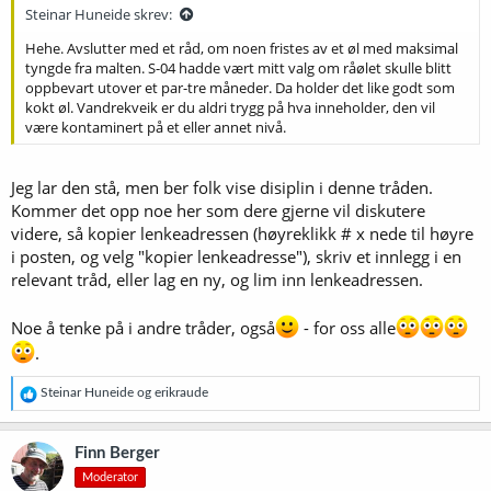
:
Steinar Huneide skrev:
Hehe. Avslutter med et råd, om noen fristes av et øl med maksimal
tyngde fra malten. S-04 hadde vært mitt valg om råølet skulle blitt
oppbevart utover et par-tre måneder. Da holder det like godt som
kokt øl. Vandrekveik er du aldri trygg på hva inneholder, den vil
være kontaminert på et eller annet nivå.
Jeg lar den stå, men ber folk vise disiplin i denne tråden.
Kommer det opp noe her som dere gjerne vil diskutere
videre, så kopier lenkeadressen (høyreklikk # x nede til høyre
i posten, og velg "kopier lenkeadresse"), skriv et innlegg i en
relevant tråd, eller lag en ny, og lim inn lenkeadressen.
Noe å tenke på i andre tråder, også
- for oss alle
.
R
Steinar Huneide
og
erikraude
e
a
k
Finn Berger
s
Moderator
j