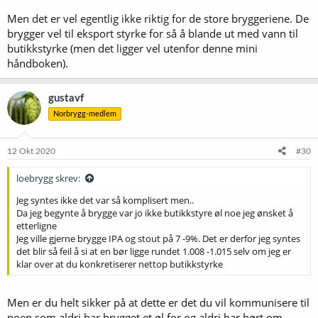
Men det er vel egentlig ikke riktig for de store bryggeriene. De
brygger vel til eksport styrke for så å blande ut med vann til
butikkstyrke (men det ligger vel utenfor denne mini
håndboken).
gustavf
Norbrygg-medlem
12 Okt 2020
#30
loebrygg skrev:
Jeg syntes ikke det var så komplisert men..
Da jeg begynte å brygge var jo ikke butikkstyre øl noe jeg ønsket å
etterligne
Jeg ville gjerne brygge IPA og stout på 7 -9%. Det er derfor jeg syntes
det blir så feil å si at en bør ligge rundet 1.008 -1.015 selv om jeg er
klar over at du konkretiserer nettop butikkstyrke
Men er du helt sikker på at dette er det du vil kommunisere til
noen som aldri har brygget et øl for og aldri har hørt om