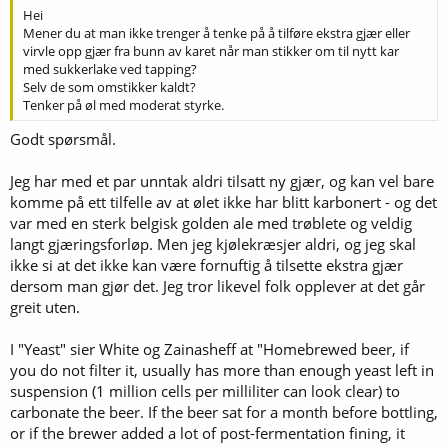
Øl lages av vann og knust maltet korn. Kornet inneholder før
Hei
maltinga omtrent 70% stivelse, 10-12% protein og mindre mengder
Mener du at man ikke trenger å tenke på å tilføre ekstra gjær eller
av en del andre viktige stoffer, bl.a. litt sukker. Det kornslaget som
virvle opp gjær fra bunn av karet når man stikker om til nytt kar
brukes, er først og fremst bygg. Andre kornslag kan brukes også,
med sukkerlake ved tapping?
men nesten alltid sammen med bygg. Det vanligste er maltet hvete,
Selv de som omstikker kaldt?
men det finnes også maltet rug og havre. Ved siden av malt, kan det
Tenker på øl med moderat styrke.
også brukes en del "råfrukt", dvs. umaltet korn og annet som
Godt spørsmål.
inneholder stivelse. Mais og ris er ikke uvanlig. Det kan også brukes
reint sukker av ulike slag, som gjerne tilsettes seint i prosessen, etter
at gjæringa er godt i gang. Det samme gjelder for frukt, som brukes i
Jeg har med et par unntak aldri tilsatt ny gjær, og kan vel bare
noen øltyper.
komme på ett tilfelle av at ølet ikke har blitt karbonert - og det
var med en sterk belgisk golden ale med trøblete og veldig
Når vi blander maltet med vann som holder riktig temperatur, sånn
langt gjæringsforløp. Men jeg kjølekræsjer aldri, og jeg skal
at blandingen blir liggende et sted mellom 63 og 70 grader, og noen
ikke si at det ikke kan være fornuftig å tilsette ekstra gjær
ganger litt over 70, også, omdannes stivelsen til ulike sukkerarter
ved hjelp av enzymer fra maltet. Denne prosessen kaller vi mesking,
dersom man gjør det. Jeg tror likevel folk opplever at det går
og blandingen av malt og vann er en mesk.
greit uten.
Enzymer kan man tenke seg som en slags biologiske spesialverktøy
I "Yeast" sier White og Zainasheff at "Homebrewed beer, if
som er konstruert for å gjøre en bestemt oppgave, og bare den. Alle
you do not filter it, usually has more than enough yeast left in
livsprosesser er avhengige av enzymer, og det finnes følgelig mange
suspension (1 million cells per milliliter can look clear) to
typer. De som omdanner stivelse til sukker er nødvendige i kornet
fordi den spirende planten må få omdannet stivelsen - som er den
carbonate the beer. If the beer sat for a month before bottling,
nistepakka med næring den trenger for å komme seg gjennom den
or if the brewer added a lot of post-fermentation fining, it
første livsfasen - til sukker for å kunne nyttiggjøre seg den.