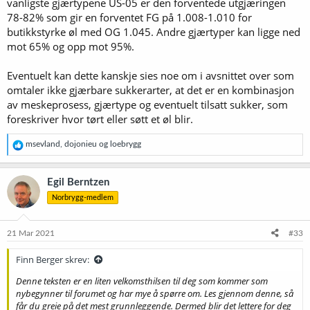
vanligste gjærtypene US-05 er den forventede utgjæringen
78-82% som gir en forventet FG på 1.008-1.010 for
butikkstyrke øl med OG 1.045. Andre gjærtyper kan ligge ned
mot 65% og opp mot 95%.
Eventuelt kan dette kanskje sies noe om i avsnittet over som
omtaler ikke gjærbare sukkerarter, at det er en kombinasjon
av meskeprosess, gjærtype og eventuelt tilsatt sukker, som
foreskriver hvor tørt eller søtt et øl blir.
R
msevland
,
dojonieu
og
loebrygg
e
a
k
Egil Berntzen
s
Norbrygg-medlem
j
o
n
e
21 Mar 2021
#33
r
:
Finn Berger skrev:
Denne teksten er en liten velkomsthilsen til deg som kommer som
nybegynner til forumet og har mye å spørre om. Les gjennom denne, så
får du greie på det mest grunnleggende. Dermed blir det lettere for deg