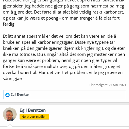
gape over de enklere, som består av små molekyler, som glukose,
fruktose,maltose og til dels maltotriose. De sukkerartene gjæren
gjær siden jeg hadde noe gjær på gang som nærmest ba meg
ikke spiser, er ikke søte, men de bidrar muligens litt til opplevelsen
om å gjøre det. Det førte til at ølet blei veldig raskt karbonert,
av fylde i ølet. (Søtt øl får vi bare når gjæren av en eller annen grunn
og det kan jo være et poeng - om man trenger å få ølet fort
ikke spiser alt av det søte sukkeret.)
ferdig.
Når alt som kan utnyttes som energikilde av gjæren, er spist opp, er
Et litt annet spørsmål er det vel om det kan være en ide å
prosessen ferdig. Det klukker ikke lenger i gjærlåsen, og vi kan tappe
opp ølet.
bruke en spesiell karboneringsgjær. Disse nye typene tar
knekken på den gamle gjæren (kjemisk krigføring!), og de eter
I løpet av prosessen kan det også tilsettes andre smaksstoffer enn
ikke maltotriose. Du unngår altså det som jeg mistenker noen
humle. Det er nesten ingen grenser for hva fantasifulle bryggere har
ganger kan være et problem, nemlig at noen gjærtyper vil
kommet på å bruke. Humla er imidlertid den eneste nødvendige
fortsette å småspise maltotriose, og på den måten gi deg et
tilsetningen, fordi den bidrar med bitterhet, som trengs for å
overkarbonert øl. Har det vært et problem, ville jeg prøve en
balansere sødmen og alkoholen i ølet. Andre urter har vært brukt,
men i dag er humla så å si enrådende.
sånn gjær.
Sist redigert:
21 Mar 2021
Prosessen fra korn til øl går gjennom flere stadier, som vi kort skal
se på i det følgende.
R
Egil Berntzen
e
Malting
a
Kornet må maltes for at stivelsen skal kunne omdannes til sukker.
k
Egil Berntzen
s
Maltingen begynner med at kornet fuktes slik at det begynner å
Norbrygg-medlem
j
spire - slik det gjør når det sås i fuktig jord. Vi lurer altså på sett og
o
vis kornet til å tro at den prosessen det er til for å gjennomføre,
n