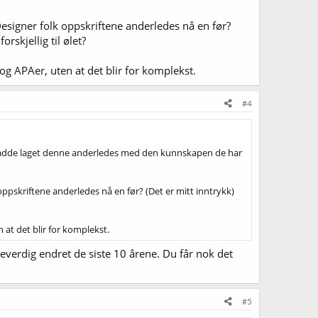
esigner folk oppskriftene anderledes nå en før?
rskjellig til ølet?
 og APAer, uten at det blir for komplekst.
#4
C hadde laget denne anderledes med den kunnskapen de har
ppskriftene anderledes nå en før? (Det er mitt inntrykk)
 at det blir for komplekst.
neverdig endret de siste 10 årene. Du får nok det
#5