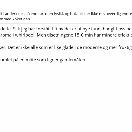
 sitt anderledes nå enn før, men fysikk og botanikk er ikke nevneverdig end
rer med koketiden.
 dette. Slik jeg har forstått litt av det er at nye funn, har gitt os
 aroma i whirlpool. Men tilsetningene 15-0 min har mindre effekt
r. Det er ikke alle som er like glade i de moderne og mer frukti
 humlet på en måte som ligner gamlemåten.