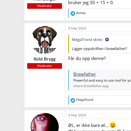
bruker jeg 30 + 15 + 0.
Moderator
R
Armas
e
a
k
3 Mar 2023
s
j
MegaTrond skrev:
o
n
Ligger oppskriften i brewfather?
e
r
Får du opp denne?
Kold Brygg
:
Moderator
Brewfather
Powerful and easy to use tool for 
share.brewfather.app
R
MegaTrond
e
a
k
3 Mar 2023
s
j
ØL, er ikke bare øl...
o