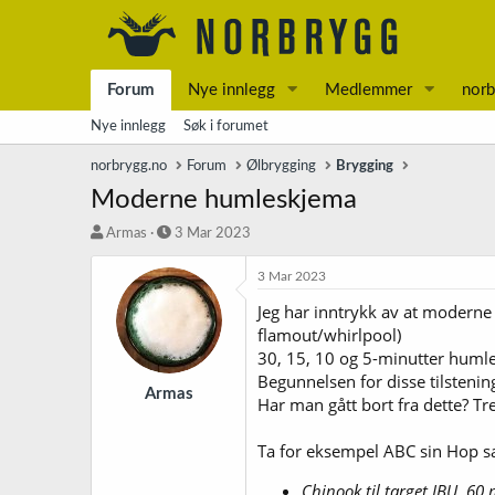
Forum
Nye innlegg
Medlemmer
norb
Nye innlegg
Søk i forumet
norbrygg.no
Forum
Ølbrygging
Brygging
Moderne humleskjema
T
S
Armas
3 Mar 2023
r
t
å
a
3 Mar 2023
d
r
Jeg har inntrykk av at moderne
s
t
flamout/whirlpool)
t
d
a
a
30, 15, 10 og 5-minutter humle
r
t
Begunnelsen for disse tilstening
t
o
Armas
Har man gått bort fra dette? T
e
r
Ta for eksempel ABC sin Hop san
Chinook til target IBU, 60 