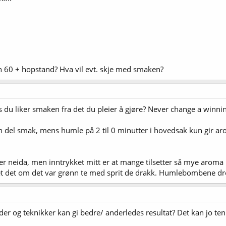
n 60 + hopstand? Hva vil evt. skje med smaken?
s du liker smaken fra det du pleier å gjøre? Never change a winnin
 del smak, mens humle på 2 til 0 minutter i hovedsak kun gir aroma.
ler neida, men inntrykket mitt er at mange tilsetter så mye aroma
t det om det var grønn te med sprit de drakk. Humlebombene drep
der og teknikker kan gi bedre/ anderledes resultat? Det kan jo 