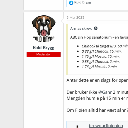
R
Kold Brygg
e
a
k
3 Mar 2023
s
j
Armas skrev:
o
n
ABC sin Hop sanatorium - en favori
e
r
Chinook til target IBU, 60 mi
Kold Brygg
:
0,88 g/l Chinook, 15 min.
Moderator
1,76 g/l Mosaic, 15 min.
0,88 g/l Chinook, 2 min.
1.76 g/l Mosaic, 2 min
Antar dette er en slags forløper 
Der bruker ikke
@Gahr
2 minutt
Mengden humle på 15 min er r
Om Fløien alltid har vært sånn?
brewourfloienipa