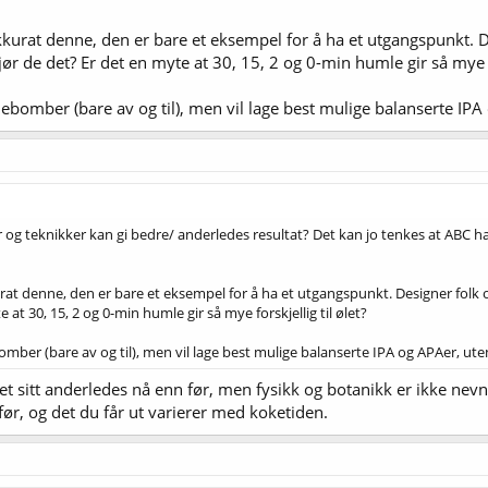
kurat denne, den er bare et eksempel for å ha et utgangspunkt. D
jør de det? Er det en myte at 30, 15, 2 og 0-min humle gir så mye fo
lebomber (bare av og til), men vil lage best mulige balanserte IPA
r og teknikker kan gi bedre/ anderledes resultat? Det kan jo tenkes at AB
at denne, den er bare et eksempel for å ha et utgangspunkt. Designer folk o
 at 30, 15, 2 og 0-min humle gir så mye forskjellig til ølet?
omber (bare av og til), men vil lage best mulige balanserte IPA og APAer, uten
let sitt anderledes nå enn før, men fysikk og botanikk er ikke nev
, og det du får ut varierer med koketiden.