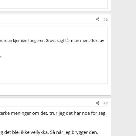
#6
t i hvordan kjemien fungerer. Grovt sagt får man mer effekt av
e.
#7
sterke meninger om det, trur jeg det har noe for seg
 det blei ikke vellykka. Så når jeg brygger den,