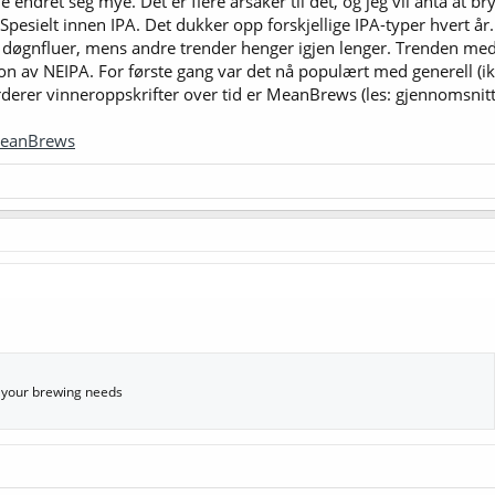
endret seg mye. Det er flere årsaker til det, og jeg vil anta at bry
 Spesielt innen IPA. Det dukker opp forskjellige IPA-typer hvert år. 
døgnfluer, mens andre trender henger igjen lenger. Trenden med 1
n av NEIPA. For første gang var det nå populært med generell (ikk
derer vinneroppskrifter over tid er MeanBrews (les: gjennomsnitt)
MeanBrews
r your brewing needs