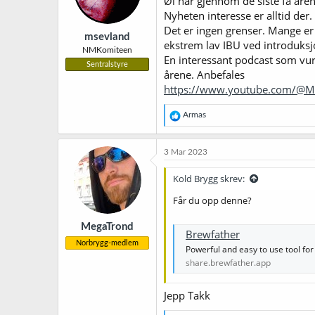
Øl har gjennom de siste få årene 
n
Nyheten interesse er alltid der.
e
r
Det er ingen grenser. Mange er 
msevland
:
ekstrem lav IBU ved introduksjo
NMKomiteen
En interessant podcast som vur
Sentralstyre
årene. Anbefales
https://www.youtube.com/@
R
Armas
e
a
k
3 Mar 2023
s
j
Kold Brygg skrev:
o
n
Får du opp denne?
e
r
MegaTrond
:
Brewfather
Norbrygg-medlem
Powerful and easy to use tool fo
share.brewfather.app
Jepp Takk