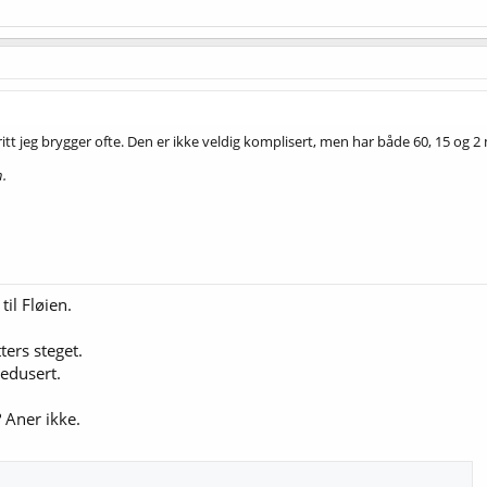
tt jeg brygger ofte. Den er ikke veldig komplisert, men har både 60, 15 og 2 
n.
til Fløien.
ers steget.
edusert.
 Aner ikke.