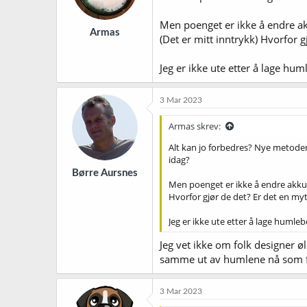
Men poenget er ikke å endre ak
Armas
(Det er mitt inntrykk) Hvorfor g
Jeg er ikke ute etter å lage hum
3 Mar 2023
Armas skrev:
Alt kan jo forbedres? Nye metode
idag?
Børre Aursnes
Men poenget er ikke å endre akkur
Hvorfor gjør de det? Er det en myte
Jeg er ikke ute etter å lage humleb
Jeg vet ikke om folk designer ø
samme ut av humlene nå som før
3 Mar 2023