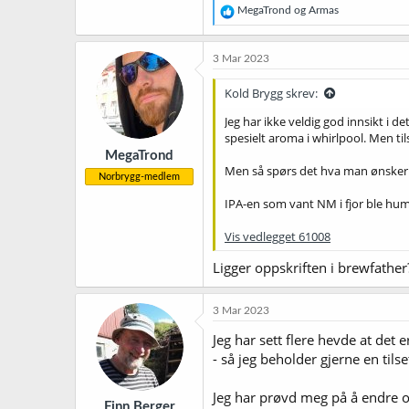
R
MegaTrond
og
Armas
e
a
k
3 Mar 2023
s
j
Kold Brygg skrev:
o
n
Jeg har ikke veldig god innsikt i de
e
spesielt aroma i whirlpool. Men t
r
MegaTrond
:
Men så spørs det hva man ønsker. 
Norbrygg-medlem
IPA-en som vant NM i fjor ble hu
Vis vedlegget 61008
Ligger oppskriften i brewfather
3 Mar 2023
Jeg har sett flere hevde at det
- så jeg beholder gjerne en tils
Jeg har prøvd meg på å endre op
Finn Berger