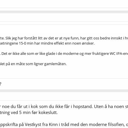
tte. Slik jeg har forstått litt av det er at nye funn, har gitt oss bedre innsik
ilsetningene 15-0 min har mindre effekt enn noen ønsker.
Det er ikke alle som er like glade i de moderne og mer fruktigere WC IPA-en
mlet på en måte som ligner gamlemåten.
?
 er noe du får ut i kok som du ikke får i hopstand. Uten å ha noen 
etning ved 5 min før kokeslutt.
pskrifta på Vestkyst fra Kinn i tråd med den moderne filsofien, og