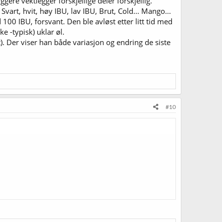
ggere vektlegger forskjellige deler forskjellig.
Svart, hvit, høy IBU, lav IBU, Brut, Cold... Mango...
00 IBU, forsvant. Den ble avløst etter litt tid med
e -typisk) uklar øl.
. Der viser han både variasjon og endring de siste
#10