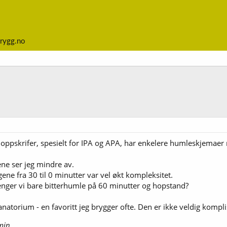
rygg.no
 oppskrifer, spesielt for IPA og APA, har enkelere humleskjemaer 
ne ser jeg mindre av.
ene fra 30 til 0 minutter var vel økt kompleksitet.
renger vi bare bitterhumle på 60 minutter og hopstand?
atorium - en favoritt jeg brygger ofte. Den er ikke veldig kompli
min.