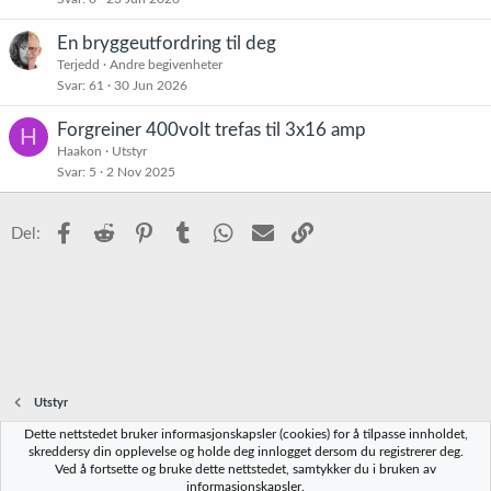
En bryggeutfordring til deg
Terjedd
Andre begivenheter
Svar
61
30 Jun 2026
Forgreiner 400volt trefas til 3x16 amp
H
Haakon
Utstyr
Svar
5
2 Nov 2025
Facebook
Reddit
Pinterest
Tumblr
WhatsApp
E-post
Link
Del:
Utstyr
Dette nettstedet bruker informasjonskapsler (cookies) for å tilpasse innholdet,
Norbrygg-default
skreddersy din opplevelse og holde deg innlogget dersom du registrerer deg.
Ved å fortsette og bruke dette nettstedet, samtykker du i bruken av
Kontakt oss
Vilkår og regler
Personvernregler
Hjelp
Hjem
R
informasjonskapsler.