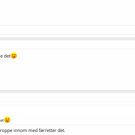
ne det
det
roppe innom med før/etter det.