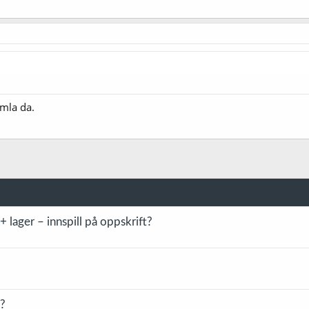
mla da.
+ lager – innspill på oppskrift?
g?