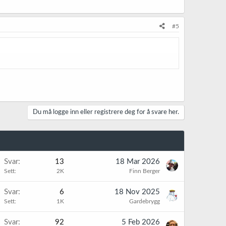
#5
Du må logge inn eller registrere deg for å svare her.
Svar
13
18 Mar 2026
Sett
2K
Finn Berger
Svar
6
18 Nov 2025
Sett
1K
Gardebrygg
Svar
92
5 Feb 2026