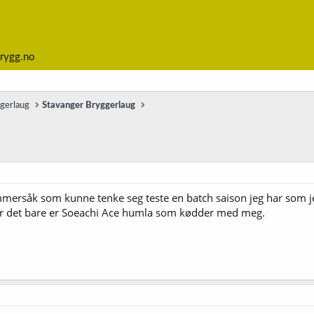
rygg.no
ggerlaug
Stavanger Bryggerlaug
såk som kunne tenke seg teste en batch saison jeg har som jeg 
ler det bare er Soeachi Ace humla som kødder med meg.