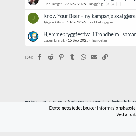
Finn Berger
27 Nov 2025
Brygging
3
4
5
Know Your Beer – ny kampanje skal gjøre e
J
Jørgen Olsen
5 Mai 2026
Fra Norbrygg.no
Hjemmebryggfestival i Trondheim i sama
Espen Breivik
15 Sep 2025
Trøndelag
Facebook
Reddit
Pinterest
Tumblr
WhatsApp
E-post
Link
Del:
norbrygg.no
Forum
Norbrygg og generelt
Regionale bry
Dette nettstedet bruker informasjonskapsler
Ved å for
Norbrygg-default