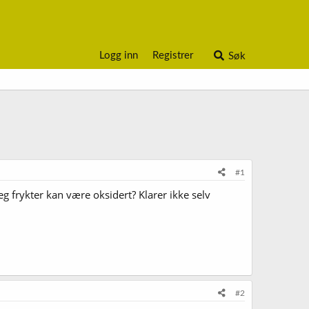
Logg inn
Registrer
Søk
#1
frykter kan være oksidert? Klarer ikke selv
#2