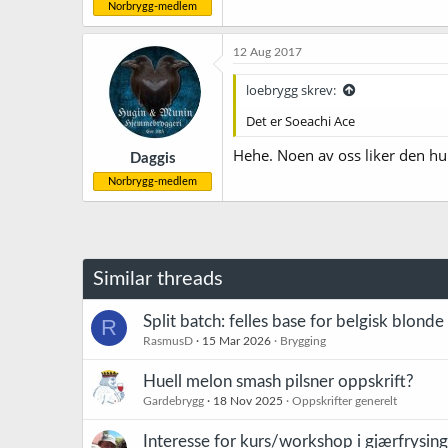
Norbrygg-medlem
12 Aug 2017
loebrygg skrev:
Det er Soeachi Ace
Hehe. Noen av oss liker den hu
Daggis
Norbrygg-medlem
Similar threads
Split batch: felles base for belgisk blonde 
R
RasmusD
15 Mar 2026
Brygging
Huell melon smash pilsner oppskrift?
Gardebrygg
18 Nov 2025
Oppskrifter generelt
Interesse for kurs/workshop i gjærfrysin