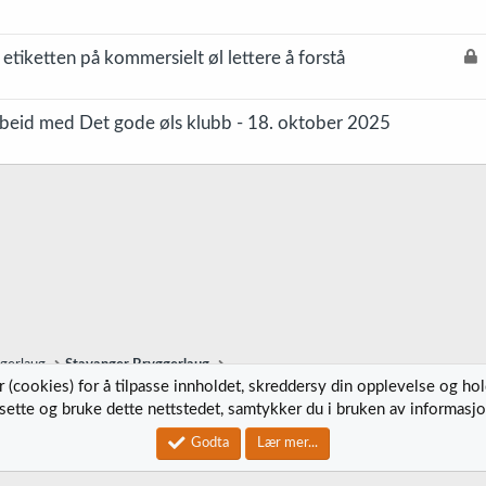
L
tiketten på kommersielt øl lettere å forstå
å
s
rbeid med Det gode øls klubb - 18. oktober 2025
t
ggerlaug
Stavanger Bryggerlaug
 (cookies) for å tilpasse innholdet, skreddersy din opplevelse og ho
tsette og bruke dette nettstedet, samtykker du i bruken av informasjo
Kontak
Godta
Lær mer...
®
Community platform by XenForo
© 2010-2023 XenForo Ltd.