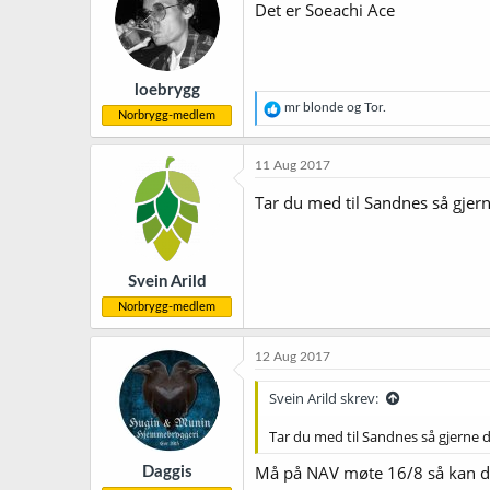
Det er Soeachi Ace
loebrygg
R
mr blonde
og
Tor.
Norbrygg-medlem
e
a
k
11 Aug 2017
s
j
Tar du med til Sandnes så gjer
o
n
e
r
Svein Arild
:
Norbrygg-medlem
12 Aug 2017
Svein Arild skrev:
Tar du med til Sandnes så gjerne 
Må på NAV møte 16/8 så kan d
Daggis