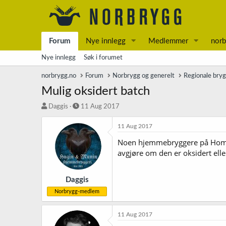
Forum
Nye innlegg
Medlemmer
norb
Nye innlegg
Søk i forumet
norbrygg.no
Forum
Norbrygg og generelt
Regionale bry
Mulig oksidert batch
T
S
Daggis
11 Aug 2017
r
t
å
a
11 Aug 2017
d
r
Noen hjemmebryggere på Hommer
s
t
avgjøre om den er oksidert el
t
d
a
a
r
t
t
o
Daggis
e
Norbrygg-medlem
r
11 Aug 2017