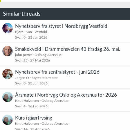
s
j
o
Similar threads
n
e
r
Nyhetsberv fra styret i Nordbrygg Vestfold
:
Bjørn Evan
Vestfold
Svar
0
23 Jan 2026
Smakekveld i Drammensveien 43 tirsdag 26. mai.
john petter
Oslo og Akershus
Svar
23
27 Mai 2026
Nyhetsbrev fra sentralstyret - juni 2026
Jørgen O
Styret informerer
Svar
0
23 Jun 2026
Årsmøte i Norbrygg Oslo og Akershus for 2026
Knut Halvorsen
Oslo og Akershus
Svar
4
16 Feb 2026
Kurs i gjærfrysing
Knut Halvorsen
Oslo og Akershus
Svar
14
13 Apr 2026