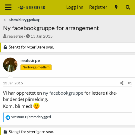
Logg inn
Registrer
Østfold Bryggerlaug
Ny facebookgruppe for arrangement
T
S
realsørpe
13 Jan 2015
r
t
å
a
Stengt for ytterligere svar.
d
r
s
t
realsørpe
t
d
Norbrygg-medlem
a
a
r
t
t
o
13 Jan 2015
#1
e
r
Vi har opprettet en
ny facebookgruppe
for lettere (ikke-
bindende) påmelding.
Kom, bli med!
R
Westum Hjemmebryggeri
e
a
k
Stengt for ytterligere svar.