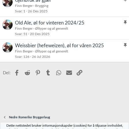
Gjenbruk av gjær
t
l
Finn Berger
Brygging
r
Svar
1
26 Des 2025
i
e
s
t
Old Ale, øl for vinteren 2024/25
t
l
Finn Berger
Øltyper og øl generelt
r
Svar
51
20 Des 2025
i
e
s
t
Weissbier (hefeweizen), øl for våren 2025
t
l
Finn Berger
Øltyper og øl generelt
r
Svar
126
26 Jul 2026
i
e
s
t
t
Facebook
Reddit
Pinterest
Tumblr
WhatsApp
E-post
Link
Del:
r
e
t
Nedre Romerike Bryggerlaug
Dette nettstedet bruker informasjonskapsler (cookies) for å tilpasse innholdet,