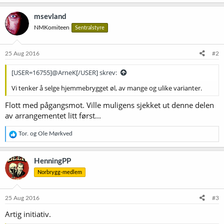
msevland
NMKomiteen
Sentralstyre
25 Aug 2016
#2
[USER=16755]@ArneK[/USER] skrev:
Vi tenker å selge hjemmebrygget øl, av mange og ulike varianter.
Flott med pågangsmot. Ville muligens sjekket ut denne delen
av arrangementet litt først...
R
Tor.
og
Ole Mørkved
e
a
k
HenningPP
s
Norbrygg-medlem
j
o
n
e
25 Aug 2016
#3
r
Artig initiativ.
: