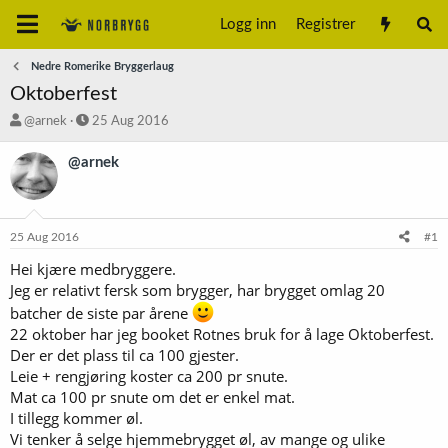
Logg inn
Registrer
Nedre Romerike Bryggerlaug
Oktoberfest
T
S
@arnek
25 Aug 2016
r
t
å
a
@arnek
d
r
s
t
t
d
a
a
25 Aug 2016
#1
r
t
t
o
Hei kjære medbryggere.
e
Jeg er relativt fersk som brygger, har brygget omlag 20
r
batcher de siste par årene
22 oktober har jeg booket Rotnes bruk for å lage Oktoberfest.
Der er det plass til ca 100 gjester.
Leie + rengjøring koster ca 200 pr snute.
Mat ca 100 pr snute om det er enkel mat.
I tillegg kommer øl.
Vi tenker å selge hjemmebrygget øl, av mange og ulike