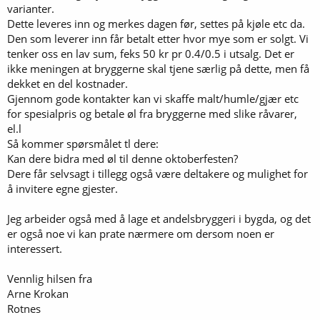
varianter.
Dette leveres inn og merkes dagen før, settes på kjøle etc da.
Den som leverer inn får betalt etter hvor mye som er solgt. Vi
tenker oss en lav sum, feks 50 kr pr 0.4/0.5 i utsalg. Det er
ikke meningen at bryggerne skal tjene særlig på dette, men få
dekket en del kostnader.
Gjennom gode kontakter kan vi skaffe malt/humle/gjær etc
for spesialpris og betale øl fra bryggerne med slike råvarer,
el.l
Så kommer spørsmålet tl dere:
Kan dere bidra med øl til denne oktoberfesten?
Dere får selvsagt i tillegg også være deltakere og mulighet for
å invitere egne gjester.
Jeg arbeider også med å lage et andelsbryggeri i bygda, og det
er også noe vi kan prate nærmere om dersom noen er
interessert.
Vennlig hilsen fra
Arne Krokan
Rotnes