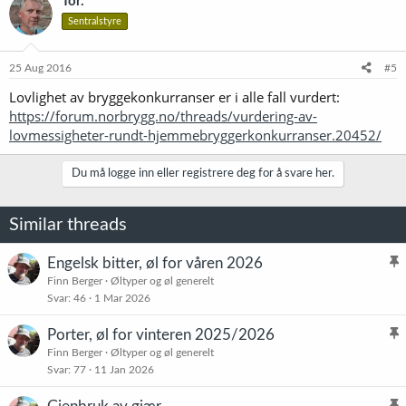
Tor.
Sentralstyre
25 Aug 2016
#5
Lovlighet av bryggekonkurranser er i alle fall vurdert:
https://forum.norbrygg.no/threads/vurdering-av-
lovmessigheter-rundt-hjemmebryggerkonkurranser.20452/
Du må logge inn eller registrere deg for å svare her.
Similar threads
Engelsk bitter, øl for våren 2026
l
Finn Berger
Øltyper og øl generelt
Svar
46
1 Mar 2026
i
s
Porter, øl for vinteren 2025/2026
t
l
Finn Berger
Øltyper og øl generelt
r
Svar
77
11 Jan 2026
i
e
s
t