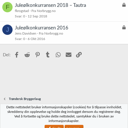
L
Juleølkonkurransen 2018 – Tautra
F
å
fkrogstad
Fra Norbrygg.no
Svar
0
12 Sep 2018
s
t
L
Juleølkonkurransen 2016
J
å
Jens Davidsen
Fra Norbrygg.no
Svar
0
6 Okt 2016
s
t
Facebook
Reddit
Pinterest
Tumblr
WhatsApp
E-post
Link
Del:
Trøndersk Bryggerlaug
Dette nettstedet bruker informasjonskapsler (cookies) for å tilpasse innholdet,
Norbrygg-default
skreddersy din opplevelse og holde deg innlogget dersom du registrerer deg.
Ved å fortsette og bruke dette nettstedet, samtykker du i bruken av
Kontakt oss
Vilkår og regler
Personvernregler
Hjelp
Hjem
R
informasjonskapsler.
S
S