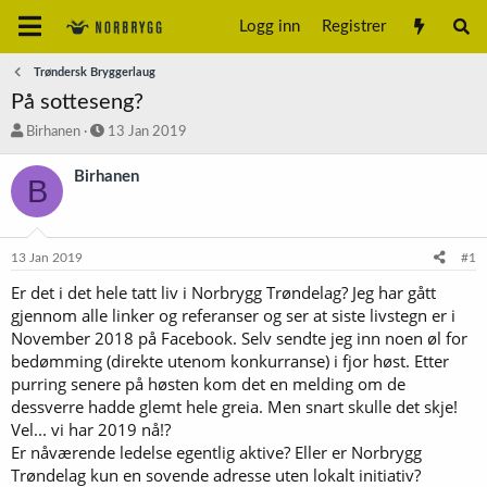
Logg inn
Registrer
Trøndersk Bryggerlaug
På sotteseng?
T
S
Birhanen
13 Jan 2019
r
t
å
a
Birhanen
B
d
r
s
t
t
d
a
a
13 Jan 2019
#1
r
t
t
o
Er det i det hele tatt liv i Norbrygg Trøndelag? Jeg har gått
e
gjennom alle linker og referanser og ser at siste livstegn er i
r
November 2018 på Facebook. Selv sendte jeg inn noen øl for
bedømming (direkte utenom konkurranse) i fjor høst. Etter
purring senere på høsten kom det en melding om de
dessverre hadde glemt hele greia. Men snart skulle det skje!
Vel... vi har 2019 nå!?
Er nåværende ledelse egentlig aktive? Eller er Norbrygg
Trøndelag kun en sovende adresse uten lokalt initiativ?