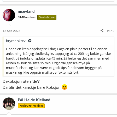
e
a
k
msevland
s
NMKomiteen
Sentralstyre
j
o
n
e
13 Sep 2023
#142
r
:
bryren skrev:
Hadde en liten oppdagelse i dag. Laga en plain porter til en annen
anledning. Når jeg skulle skylle, tappa jeg ut ca 20% og kokte ganske
hardt på induksjonsplata i ca 45 min. Så helte jeg det sammen med
resten av kok de siste 15 min. Utgjorde ganske mye på
munnfølelsen, og kan være et godt tips for de som brygger på
maskin og ikke oppnår maillardeffekten så fort.
Dekoksjon uten ‘de’?
Da blir det kanskje bare Koksjon
Pål Heide Kielland
Norbrygg-medlem