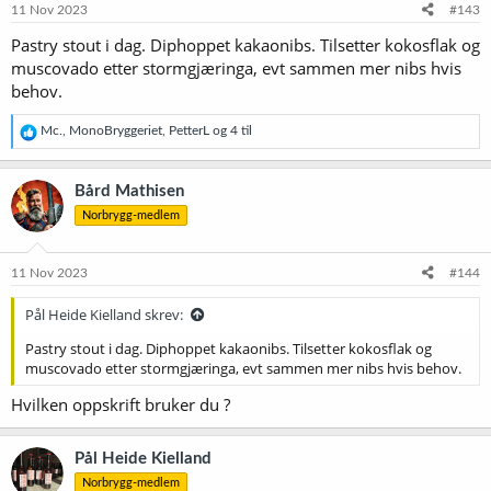
11 Nov 2023
#143
Pastry stout i dag. Diphoppet kakaonibs. Tilsetter kokosflak og
muscovado etter stormgjæringa, evt sammen mer nibs hvis
behov.
R
Mc.
,
MonoBryggeriet
,
PetterL
og 4 til
e
a
k
Bård Mathisen
s
Norbrygg-medlem
j
o
n
e
11 Nov 2023
#144
r
:
Pål Heide Kielland skrev:
Pastry stout i dag. Diphoppet kakaonibs. Tilsetter kokosflak og
muscovado etter stormgjæringa, evt sammen mer nibs hvis behov.
Hvilken oppskrift bruker du ?
Pål Heide Kielland
Norbrygg-medlem