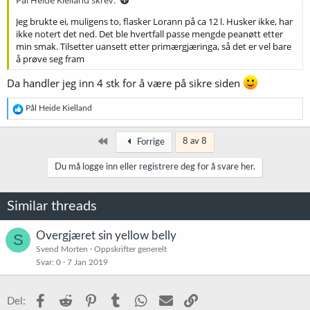
Jeg brukte ei, muligens to, flasker Lorann på ca 12 l. Husker ikke, har
ikke notert det ned. Det ble hvertfall passe mengde peanøtt etter
min smak. Tilsetter uansett etter primærgjæringa, så det er vel bare
å prøve seg fram
Da handler jeg inn 4 stk for å være på sikre siden
R
Pål Heide Kielland
e
a
k
Først
8 av 8
Forrige
s
j
Du må logge inn eller registrere deg for å svare her.
o
n
e
Similar threads
r
:
Overgjæret sin yellow belly
S
Svend Morten
Oppskrifter generelt
Svar
0
7 Jan 2019
Facebook
Reddit
Pinterest
Tumblr
WhatsApp
E-post
Link
Del: