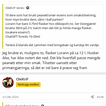
OleKriF skrev:
Til dere som har brukt peanøttsmør essens som smakstilsetning,
hvor mye brukte dere, sånn i ball parken?
Lorann har bare 3.75ml flasker hos slikkepott.no. Ser Overgjæret
brukte 30ml på 21L batch men det blir jo himla mange flasker.
(svakere essens?)
ChatGPT foreslo 10-20ml
Tenkte å blande det sammen med bringebær og kanskje litt vanilje.
Jeg brukte ei, muligens to, flasker Lorann på ca 12 l. Husker
ikke, har ikke notert det ned. Det ble hvertfall passe mengde
peanøtt etter min smak. Tilsetter uansett etter
primærgjæringa, så det er vel bare å prøve seg fram
OleKriF
Norbrygg-medlem
12 Okt 2024
#148
Pål Heide Kielland skrev: