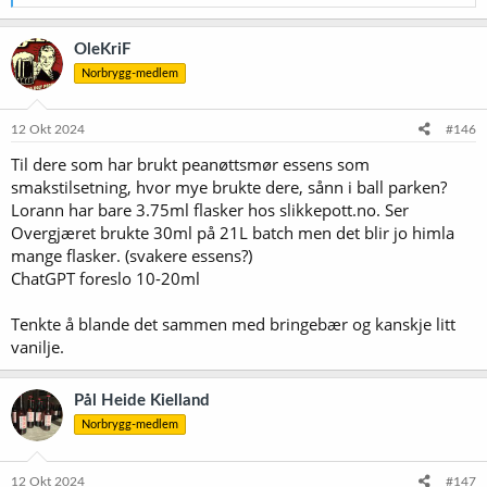
e
a
k
OleKriF
s
Norbrygg-medlem
j
o
n
e
12 Okt 2024
#146
r
Til dere som har brukt peanøttsmør essens som
:
smakstilsetning, hvor mye brukte dere, sånn i ball parken?
Lorann har bare 3.75ml flasker hos slikkepott.no. Ser
Overgjæret brukte 30ml på 21L batch men det blir jo himla
mange flasker. (svakere essens?)
ChatGPT foreslo 10-20ml
Tenkte å blande det sammen med bringebær og kanskje litt
vanilje.
Pål Heide Kielland
Norbrygg-medlem
12 Okt 2024
#147