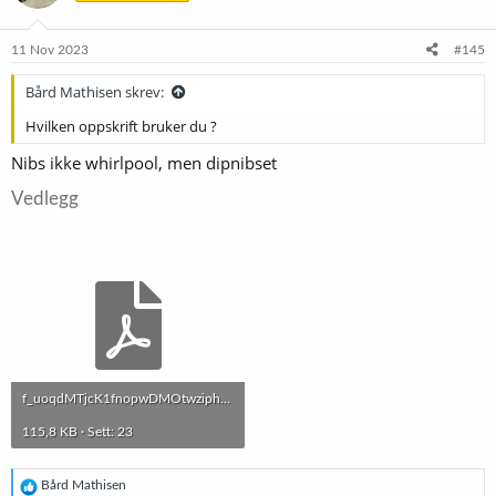
11 Nov 2023
#145
Bård Mathisen skrev:
Hvilken oppskrift bruker du ?
Nibs ikke whirlpool, men dipnibset
Vedlegg
f_uoqdMTjcK1fnopwDMOtwziphUKm2_Brewfather_FysjFyBountyStout_20231111.pdf
115,8 KB · Sett: 23
R
Bård Mathisen