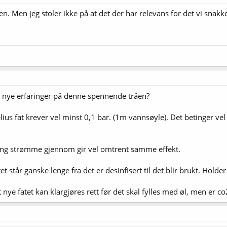
n. Men jeg stoler ikke på at det der har relevans for det vi snakk
r nye erfaringer på denne spennende tråen?
elius fat krever vel minst 0,1 bar. (1m vannsøyle). Det betinger ve
ring strømme gjennom gir vel omtrent samme effekt.
 står ganske lenge fra det er desinfisert til det blir brukt. Holder
 nye fatet kan klargjøres rett før det skal fylles med øl, men er c