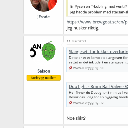
n
Er Pysen en T-kobling med ventil? Li
e
Jeg hadde problem med starsan-skum
r
jFrode
:
https://www.brewgoat.se/en/p
jeg husker riktig.
11 Mar 2021
Slangesett for lukket overføri
Dette er et et komplett slangesett for
settet er det inkludert en stengeven...
www.olbrygging.no
Saison
Norbrygg-medlem
DuoTight - 8mm Ball Valve - 
Her finner du Duotight - 8 mm ball val
Besøk oss i dag for en hyggelig hande
www.olbrygging.no
Noe slikt?