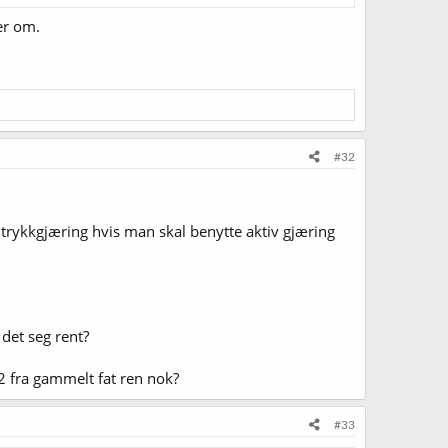
er om.
#32
l trykkgjæring hvis man skal benytte aktiv gjæring
 det seg rent?
o2 fra gammelt fat ren nok?
#33