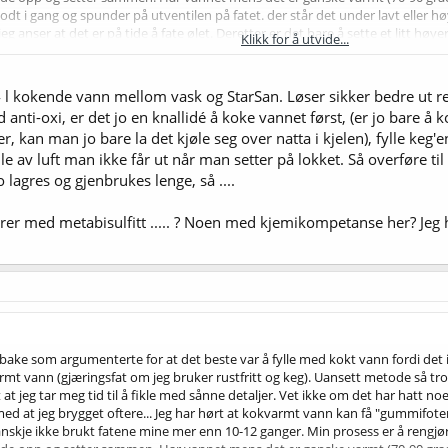
godt i gang og spunder på utventilen på fatet. der står det under lavt eller 
 anser at det er på tide å fate ølet. Deretter er det bare å sette et litt høy
Klikk for å utvide...
or å ikke ende opp med øl i min spundingvalve. Det virker litt omstendelig, 
ed svært lite oksygen i fatet uten å bruke CO2 i fra flasken. Til å ha brukt 
ting.
4 l kokende vann mellom vask og StarSan. Løser sikker bedre ut rest
nti-oxi, er det jo en knallidé å koke vannet først, (er jo bare å 
kan man jo bare la det kjøle seg over natta i kjelen), fylle keg'en,
lle av luft man ikke får ut når man setter på lokket. Så overføre til
o lagres og gjenbrukes lenge, så ....
 med metabisulfitt ..... ? Noen med kjemikompetanse her? Jeg ho
ilbake som argumenterte for at det beste var å fylle med kokt vann fordi de
mt vann (gjæringsfat om jeg bruker rustfritt og keg). Uansett metode så tror
t at jeg tar meg tid til å fikle med sånne detaljer. Vet ikke om det har hatt noe 
d at jeg brygget oftere... Jeg har hørt at kokvarmt vann kan få "gummifoten" p
nskje ikke brukt fatene mine mer enn 10-12 ganger. Min prosess er å rengjøre 