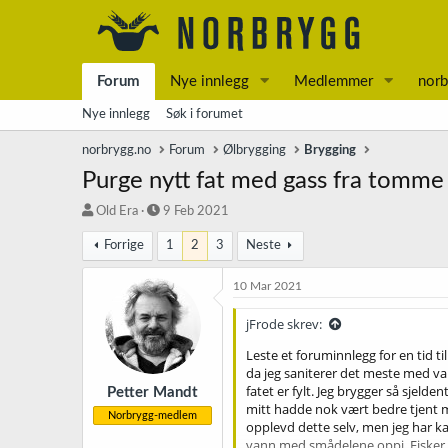
Forum
Nye innlegg
Medlemmer
norb
Nye innlegg
Søk i forumet
norbrygg.no
Forum
Ølbrygging
Brygging
Purge nytt fat med gass fra tomme 
T
S
Old Era
9 Feb 2021
r
t
Forrige
1
2
3
Neste
å
a
d
r
s
t
10 Mar 2021
t
d
a
a
jFrode skrev:
r
t
Leste et foruminnlegg for en tid t
t
o
da jeg saniterer det meste med var
e
fatet er fylt. Jeg brygger så sjelden
r
Petter Mandt
mitt hadde nok vært bedre tjent me
Norbrygg-medlem
opplevd dette selv, men jeg har ka
vann med smådelene oppi. Fisker de