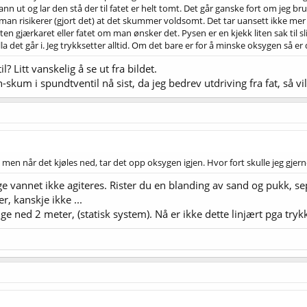
ann ut og lar den stå der til fatet er helt tomt. Det går ganske fort om jeg b
man risikerer (gjort det) at det skummer voldsomt. Det tar uansett ikke mer
n gjærkaret eller fatet om man ønsker det. Pysen er en kjekk liten sak til sl
lla det går i. Jeg trykksetter alltid. Om det bare er for å minske oksygen så er d
? Litt vanskelig å se ut fra bildet.
kum i spundtventil nå sist, da jeg bedrev utdriving fra fat, så v
men når det kjøles ned, tar det opp oksygen igjen. Hvor fort skulle jeg gjern
ge vannet ikke agiteres. Rister du en blanding av sand og pukk, se
er, kanskje ikke ...
renge ned 2 meter, (statisk system). Nå er ikke dette linjært pga trykk