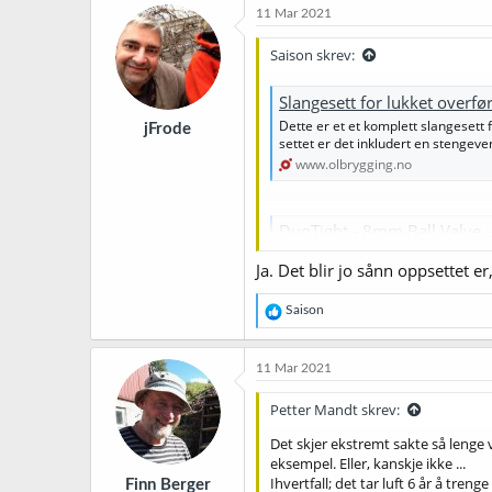
11 Mar 2021
Saison skrev:
Slangesett for lukket overfø
Dette er et et komplett slangesett f
jFrode
settet er det inkludert en stengeven
www.olbrygging.no
DuoTight - 8mm Ball Valve 
Her finner du Duotight - 8 mm ball v
Ja. Det blir jo sånn oppsettet 
Besøk oss i dag for en hyggelig han
www.olbrygging.no
R
Saison
e
Noe slikt?
a
k
11 Mar 2021
s
j
Petter Mandt skrev:
o
n
Det skjer ekstremt sakte så lenge v
e
eksempel. Eller, kanskje ikke ...
r
Ihvertfall; det tar luft 6 år å treng
Finn Berger
: