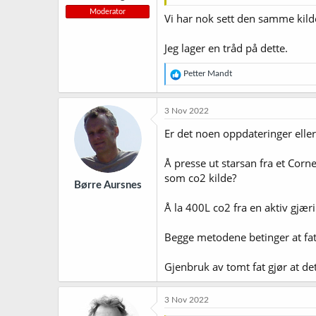
Moderator
Vi har nok sett den samme kilde
Jeg lager en tråd på dette.
R
Petter Mandt
e
a
k
3 Nov 2022
s
j
Er det noen oppdateringer elle
o
n
Å presse ut starsan fra et Corn
e
r
som co2 kilde?
Børre Aursnes
:
Å la 400L co2 fra en aktiv gjæ
Begge metodene betinger at fatet
Gjenbruk av tomt fat gjør at det
3 Nov 2022