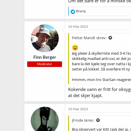
Om det bare er for å minske oks
R
Brynsj
e
a
k
10 Mar 2021
s
j
Petter Mandt skrev:
o
n
e
Jeg pleier å skylle/riste med 3-4 l
r
Finn Berger
skikkelig madlad anti-oxi, er det 
:
bare la det kjøle seg over natta i k
Moderator
setter på lokket. Så overføre til ny
Hmmm, mon tro StarSan reagerer me
Kokende vann er fritt for oksyg
at det skjer kjapt.
10 Mar 2021
jFrode skrev:
Bra observert var Kitt rask der ja.