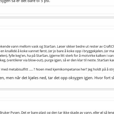
ygen så er det bare til 5 psi.
 kokende vann mellom vask og StarSan. Løser sikker bedre ut rester av CraftCle
jo en knallidé å koke vannet først, (er jo bare å koke opp i bryggekjelen, (e
jelen), fylle keg'en, ha på StarSan, (gjerne litt sterk for å motvirke kalken i va
 keg, (ventilerer via blow-out), purge igjen, så er den klar til neste. StarSan kan
d metabisulfitt ..... ? Noen med kjemikompetanse her? Jeg holdt på å stryke
en, men når det kjøles ned, tar det opp oksygen igjen. Hvor fort s
. Bruker Pysen. Det er bare plast og den tar ikke skade av vann, eller øl så 