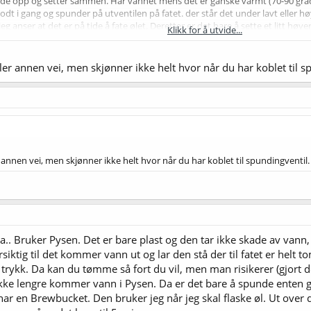
 opp og setter sammen. Har vannet mens det er ganske varmt (70-90 grader) op
godt i gang og spunder på utventilen på fatet. der står det under lavt eller 
 anser at det er på tide å fate ølet. Deretter er det bare å sette et litt høy
Klikk for å utvide...
or å ikke ende opp med øl i min spundingvalve. Det virker litt omstendelig, 
ed svært lite oksygen i fatet uten å bruke CO2 i fra flasken. Til å ha brukt 
ting.
ller annen vei, men skjønner ikke helt hvor når du har koblet til s
r annen vei, men skjønner ikke helt hvor når du har koblet til spundingventil.
ja.. Bruker Pysen. Det er bare plast og den tar ikke skade av vann,
ktig til det kommer vann ut og lar den stå der til fatet er helt to
rykk. Da kan du tømme så fort du vil, men man risikerer (gjort d
ikke lengre kommer vann i Pysen. Da er det bare å spunde enten g
eg har en Brewbucket. Den bruker jeg når jeg skal flaske øl. Ut over de