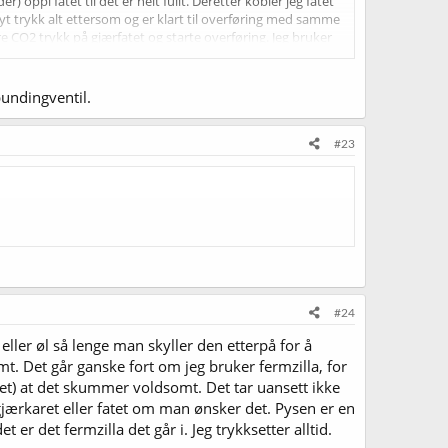
pi fatet til det er helt fullt. Deretter kobler jeg fatet
høyt trykk alt ettersom og er klart til overføring med samme
ere CO2 trykk på gjærfatet og starte overføring. Jeg bruker
men det er ikke det. Bare en annen rekkefølge på enkelte
så mye penger på bryggeutstyr er jeg bemerkelsesverdig
pundingventil.
#23
#24
 eller øl så lenge man skyller den etterpå for å
mt. Det går ganske fort om jeg bruker fermzilla, for
et) at det skummer voldsomt. Det tar uansett ikke
jærkaret eller fatet om man ønsker det. Pysen er en
t er det fermzilla det går i. Jeg trykksetter alltid.