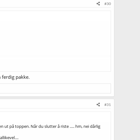
#30
 ferdig pakke.
#31
t på toppen. Når du slutter å riste ..... hm, nei dårlig
likevel....