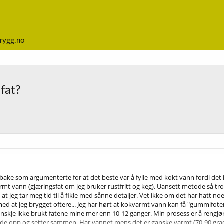
rygg.no
fat?
ilbake som argumenterte for at det beste var å fylle med kokt vann fordi de
mt vann (gjæringsfat om jeg bruker rustfritt og keg). Uansett metode så tror
t at jeg tar meg tid til å fikle med sånne detaljer. Vet ikke om det har hatt noe 
d at jeg brygget oftere... Jeg har hørt at kokvarmt vann kan få "gummifoten" p
nskje ikke brukt fatene mine mer enn 10-12 ganger. Min prosess er å rengjøre 
 opp og setter sammen. Har vannet mens det er ganske varmt (70-90 grader) op