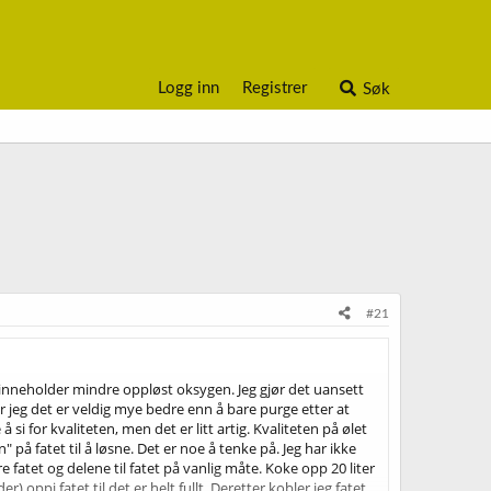
Logg inn
Registrer
Søk
#21
t inneholder mindre oppløst oksygen. Jeg gjør det uansett
 jeg det er veldig mye bedre enn å bare purge etter at
å si for kvaliteten, men det er litt artig. Kvaliteten på ølet
å fatet til å løsne. Det er noe å tenke på. Jeg har ikke
fatet og delene til fatet på vanlig måte. Koke opp 20 liter
pi fatet til det er helt fullt. Deretter kobler jeg fatet