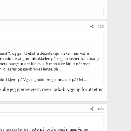
#25
an(?), og gir litt ekstra desinfeksjon. Skal man være
r man redd for at gummisokkelen på keg'en løsner, kan man jo
nnet), purge ut det lille av luft man ikke får ut når man
 jo lagres og gjenbrukes lenge, så ....
 i kjemi på Vgs, og holdt meg unna det på Uni .....
kulle jeg gjerne visst, men lodo-brygging forutsetter
#26
lenge man skyller den etterpå for å unngå mugg. Åpner