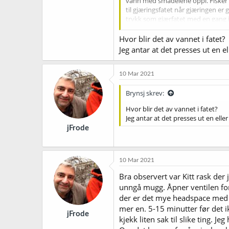
vann med smådelene oppi. Fisker de
til gjæringsfatet når gjæringen er 
trykk som gjærfatet med en gang jeg
en liten greie som heter "Pysen" f
ting, men jeg tror jeg ender opp m
Hvor blir det av vannet i fatet?
gjerrig når det kommer til enkelte 
Jeg antar at det presses ut en e
Vis vedlegget 50249
10 Mar 2021
Brynsj skrev:
Hvor blir det av vannet i fatet?
Jeg antar at det presses ut en elle
jFrode
10 Mar 2021
Bra observert var Kitt rask der 
unngå mugg. Åpner ventilen forsi
der er det mye headspace med t
mer en. 5-15 minutter før det 
jFrode
kjekk liten sak til slike ting. J