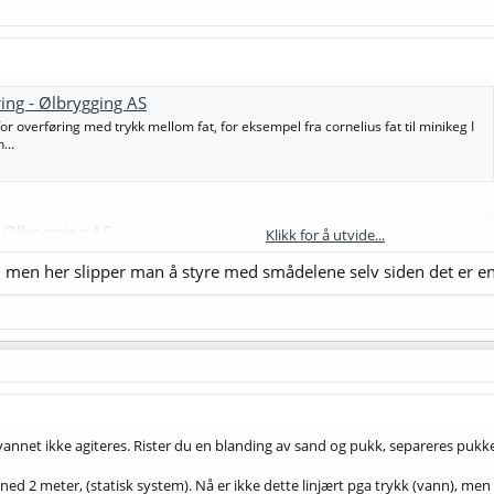
ring - Ølbrygging AS
or overføring med trykk mellom fat, for eksempel fra cornelius fat til minikeg I
...
- Ølbrygging AS
Klikk for å utvide...
alve til ølbryggingen. Vi tilbyr en rekke produkter og utstyr til ølbryggingen.
er, men her slipper man å styre med smådelene selv siden det er en
de...
annet ikke agiteres. Rister du en blanding av sand og pukk, separeres pukken u
e ned 2 meter, (statisk system). Nå er ikke dette linjært pga trykk (vann), men al