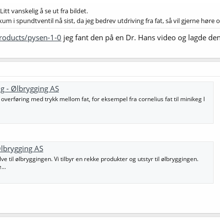
tt vanskelig å se ut fra bildet.
 i spundtventil nå sist, da jeg bedrev utdriving fra fat, så vil gjerne høre
roducts/pysen-1-0
jeg fant den på en Dr. Hans video og lagde den
ng - Ølbrygging AS
 overføring med trykk mellom fat, for eksempel fra cornelius fat til minikeg I
Ølbrygging AS
ve til ølbryggingen. Vi tilbyr en rekke produkter og utstyr til ølbryggingen.
...