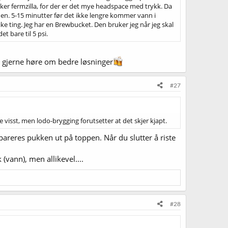
ruker fermzilla, for der er det mye headspace med trykk. Da
 en. 5-15 minutter før det ikke lengre kommer vann i
ike ting. Jeg har en Brewbucket. Den bruker jeg når jeg skal
et bare til 5 psi.
il gjerne høre om bedre løsninger
#27
e visst, men lodo-brygging forutsetter at det skjer kjapt.
pareres pukken ut på toppen. Når du slutter å riste
 (vann), men allikevel....
#28