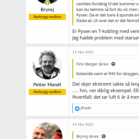
ventilen forsiktig til det kommer v
kan du tømme så fort du vil, men 
Brynsj
Pysen. Da er det bare å spunde ente
Norbrygg-medlem
flaske øl. Ut over det er det fermzi
Er Pysen en T-kobling med ventil
Jeg hadde problem med starsan-s
11 Mar 2021
Finn Berger skrev:
Kokende vann er fritt for oksygen, 
Det skjer ekstremt sakte så len
Petter Mandt
..... hm, nei dårlig eksempel. Ell
Norbrygg-medlem
Ihvertfall; det tar luft 6 år å t
R
jFrode
e
a
k
11 Mar 2021
s
j
Brynsj skrev:
o