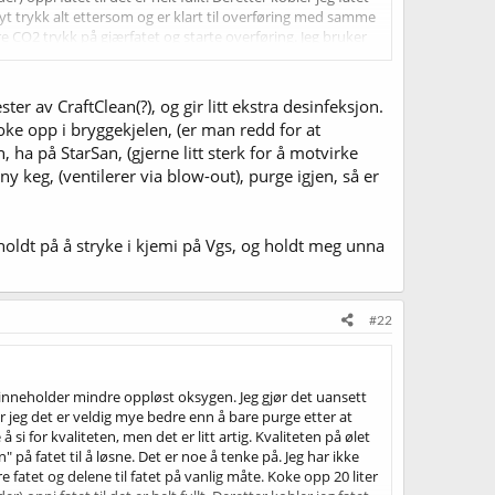
høyt trykk alt ettersom og er klart til overføring med samme
ere CO2 trykk på gjærfatet og starte overføring. Jeg bruker
men det er ikke det. Bare en annen rekkefølge på enkelte
så mye penger på bryggeutstyr er jeg bemerkelsesverdig
er av CraftClean(?), og gir litt ekstra desinfeksjon.
koke opp i bryggekjelen, (er man redd for at
 ha på StarSan, (gjerne litt sterk for å motvirke
 ny keg, (ventilerer via blow-out), purge igjen, så er
ldt på å stryke i kjemi på Vgs, og holdt meg unna
#22
t inneholder mindre oppløst oksygen. Jeg gjør det uansett
 jeg det er veldig mye bedre enn å bare purge etter at
å si for kvaliteten, men det er litt artig. Kvaliteten på ølet
å fatet til å løsne. Det er noe å tenke på. Jeg har ikke
fatet og delene til fatet på vanlig måte. Koke opp 20 liter