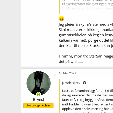
til gjæringsfatet når gjæringen er 
trykk som gjærfatet med en gang jeg
en liten greie som heter "Pysen" f
ting, men jeg tror jeg ender opp m
gjerrig når det kommer til enkelte 
Jeg pleier å skylle/riste med 3-
Skal man være skikkelig madlad a
Vis vedlegget 50249
gummisokkelen på keg'en løsner, 
kalken i vannet), purge ut det li
den klar til neste. StarSan kan j
Hmmm, mon tro StarSan reagerer
det på Uni .....
10 Mar 2021
jFrode skrev:
Leste et foruminnlegg for en tid t
da jeg saniterer det meste med var
fatet er fylt. Jeg brygger så sjelden
Brynsj
mitt hadde nok vært bedre tjent me
Norbrygg-medlem
opplevd dette selv, men jeg har ka