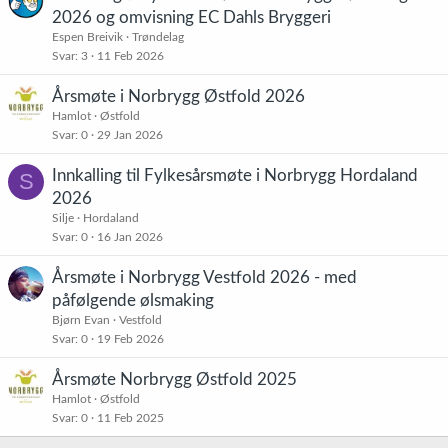
:
2026 og omvisning EC Dahls Bryggeri
Espen Breivik
Trøndelag
Svar
3
11 Feb 2026
Årsmøte i Norbrygg Østfold 2026
Hamlot
Østfold
Svar
0
29 Jan 2026
Innkalling til Fylkesårsmøte i Norbrygg Hordaland
S
2026
Silje
Hordaland
Svar
0
16 Jan 2026
Årsmøte i Norbrygg Vestfold 2026 - med
påfølgende ølsmaking
Bjørn Evan
Vestfold
Svar
0
19 Feb 2026
Årsmøte Norbrygg Østfold 2025
Hamlot
Østfold
Svar
0
11 Feb 2025