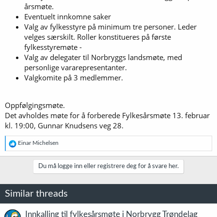
årsmøte.
Eventuelt innkomne saker
Valg av fylkesstyre på minimum tre personer. Leder
velges særskilt. Roller konstitueres på første
fylkesstyremøte -
Valg av delegater til Norbryggs landsmøte, med
personlige vararepresentanter.
Valgkomite på 3 medlemmer.
Oppfølgingsmøte.
Det avholdes møte for å forberede Fylkesårsmøte 13. februar
kl. 19:00, Gunnar Knudsens veg 28.
R
Einar Michelsen
e
a
k
Du må logge inn eller registrere deg for å svare her.
s
j
o
Similar threads
n
e
r
Innkalling til fylkesårsmøte i Norbrygg Trøndelag