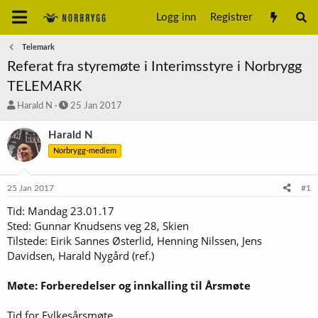
Logg inn
Registrer
Telemark
Referat fra styremøte i Interimsstyre i Norbrygg
TELEMARK
T
S
Harald N
25 Jan 2017
r
t
å
a
Harald N
d
r
Norbrygg-medlem
s
t
t
d
a
a
25 Jan 2017
#1
r
t
t
o
Tid: Mandag 23.01.17
e
Sted: Gunnar Knudsens veg 28, Skien
r
Tilstede: Eirik Sannes Østerlid, Henning Nilssen, Jens
Davidsen, Harald Nygård (ref.)
Møte: Forberedelser og innkalling til Årsmøte
Tid for Fylkesårsmøte.