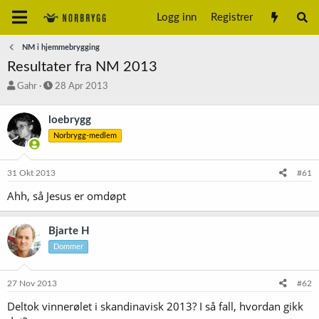
Logg inn
Registrer
NM i hjemmebrygging
Resultater fra NM 2013
T
S
Gahr
28 Apr 2013
r
t
å
a
loebrygg
d
r
Norbrygg-medlem
s
t
t
d
a
a
31 Okt 2013
#61
r
t
t
o
Ahh, så Jesus er omdøpt
e
r
Bjarte H
Dommer
27 Nov 2013
#62
Deltok vinnerølet i skandinavisk 2013? I så fall, hvordan gikk