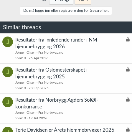
Forrige
Du må logge inn eller registrere deg for å svare her.
Similar threads
L
Resultater fra innledende runder i NM i
J
å
hjemmebrygging 2026
s
Jørgen Olsen
Fra Norbrygg.no
t
Svar
0
25 Apr 2026
L
Resultater fra Oslomesterskapet i
J
å
hjemmebrygging 2025
s
Jørgen Olsen
Fra Norbrygg.no
t
Svar
0
28 Sep 2025
L
Resultater fra Norbrygg Agders SolØl-
J
å
konkurranse
s
Jørgen Olsen
Fra Norbrygg.no
t
Svar
0
19 Jul 2026
L
Terje Davidsen er Årets hjemmebrygger 2026
J