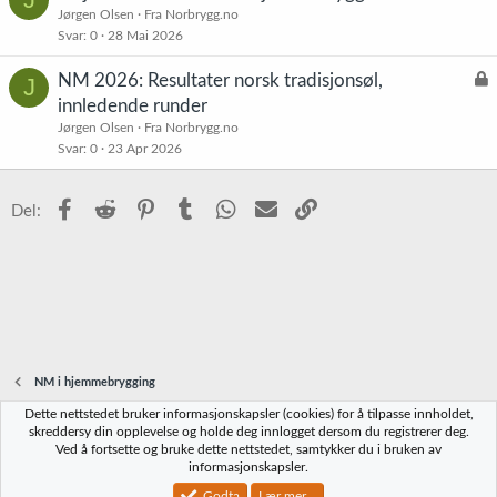
å
Jørgen Olsen
Fra Norbrygg.no
Svar
0
28 Mai 2026
s
t
L
NM 2026: Resultater norsk tradisjonsøl,
J
å
innledende runder
s
Jørgen Olsen
Fra Norbrygg.no
t
Svar
0
23 Apr 2026
Facebook
Reddit
Pinterest
Tumblr
WhatsApp
E-post
Link
Del:
NM i hjemmebrygging
Dette nettstedet bruker informasjonskapsler (cookies) for å tilpasse innholdet,
Norbrygg-default
skreddersy din opplevelse og holde deg innlogget dersom du registrerer deg.
Ved å fortsette og bruke dette nettstedet, samtykker du i bruken av
Kontakt oss
Vilkår og regler
Personvernregler
Hjelp
Hjem
R
informasjonskapsler.
S
S
Godta
Lær mer...