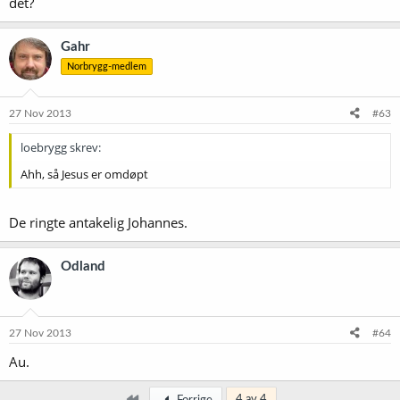
det?
Gahr
Norbrygg-medlem
27 Nov 2013
#63
loebrygg skrev:
Ahh, så Jesus er omdøpt
De ringte antakelig Johannes.
Odland
27 Nov 2013
#64
Au.
Først
4 av 4