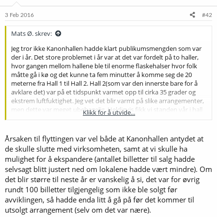
n
e
3 Feb 2016
#42
r
:
Mats Ø. skrev:
Jeg tror ikke Kanonhallen hadde klart publikumsmengden som var
der i år. Det store problemet i år var at det var fordelt på to haller,
hvor gangen mellom hallene ble til enorme flaskehalser hvor folk
måtte gå i kø og det kunne ta fem minutter å komme seg de 20
meterne fra Hall 1 til Hall 2. Hall 2(som var den innerste bare for å
avklare det) var på et tidspunkt varmet opp til cirka 35 grader og
ekstrem luftfuktighet. Jeg vet det blir varmt på slike arrangementer,
men dette var meget ubehagelig. Heldigvis fikk vi standen vår i hall
Klikk for å utvide...
1, men jeg synes synd på de som sto og serverte, skar kjøtt, snakket,
ordnet og styret i den innerste hallen fra åpningstid til stenging. Og
jeg vil tørre å påstå at det bare kommer til å bli større neste år nå
Årsaken til flyttingen var vel både at Kanonhallen antydet at
som ølbrygging er i så stor vekst som det er for øyeblikket.
de skulle slutte med virksomheten, samt at vi skulle ha
mulighet for å ekspandere (antallet billetter til salg hadde
selvsagt blitt justert ned om lokalene hadde vært mindre). Om
det blir større til neste år er vanskelig å si, det var for øvrig
rundt 100 billetter tilgjengelig som ikke ble solgt før
avviklingen, så hadde enda litt å gå på før det kommer til
utsolgt arrangement (selv om det var nære).