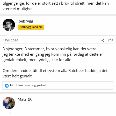
tilgjengelige, for de er stort sett i bruk til idrett, men det kan
være ei mulighet.
loebrygg
Norbrygg-medlem
4 Feb 2016
#57
3 sjetonger, 3 stemmer, hvor vanskelig kan det være
jeg tenkte med en gang jeg kom inn på lørdag at dette er
genialt enkelt, men tydelig ikke for alle
Om dere hadde fått til et system alla Ratebeer hadde jo det
vært helt genialt
R
Jørn Hammerud
og
gustavf
e
a
k
Mats Ø.
s
j
o
n