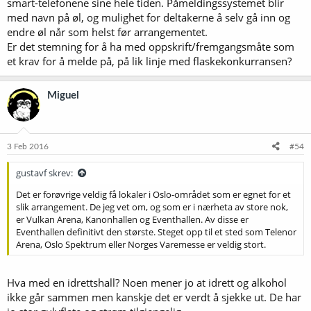
smart-telefonene sine hele tiden. Påmeldingssystemet blir
med navn på øl, og mulighet for deltakerne å selv gå inn og
endre øl når som helst før arrangementet.
Er det stemning for å ha med oppskrift/fremgangsmåte som
et krav for å melde på, på lik linje med flaskekonkurransen?
Miguel
3 Feb 2016
#54
gustavf skrev:
Det er forøvrige veldig få lokaler i Oslo-området som er egnet for et
slik arrangement. De jeg vet om, og som er i nærheta av store nok,
er Vulkan Arena, Kanonhallen og Eventhallen. Av disse er
Eventhallen definitivt den største. Steget opp til et sted som Telenor
Arena, Oslo Spektrum eller Norges Varemesse er veldig stort.
Hva med en idrettshall? Noen mener jo at idrett og alkohol
ikke går sammen men kanskje det er verdt å sjekke ut. De har