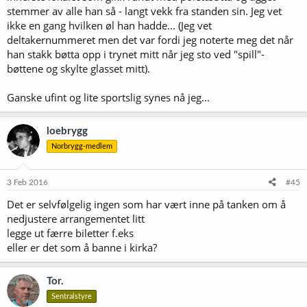
stemmer av alle han så - langt vekk fra standen sin. Jeg vet
ikke en gang hvilken øl han hadde... (Jeg vet
deltakernummeret men det var fordi jeg noterte meg det når
han stakk bøtta opp i trynet mitt når jeg sto ved "spill"-
bøttene og skylte glasset mitt).
Ganske ufint og lite sportslig synes nå jeg...
loebrygg
Norbrygg-medlem
3 Feb 2016
#45
Det er selvfølgelig ingen som har vært inne på tanken om å
nedjustere arrangementet litt
legge ut færre biletter f.eks
eller er det som å banne i kirka?
Tor.
Sentralstyre