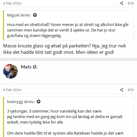
e
4 Feb 2016
#58
r
:
Miguel skrev:
Hva med en idrettshall? Noen mener jo at idrett og alkohol ikke går
sammen men kanskje det er verdt å sjekke ut. De har jo stor
gulvflate og strøm tilgjengelig.
Masse knuste glass og ølsøl på parketten? Nja, jeg trur nok
ikke det hadde blitt tatt godt imot. Men idéen er god!
Mats Ø.
4 Feb 2016
#59
loebrygg skrev:
3 sjetonger, 3 stemmer, hvor vanskelig kan det være
jeg tenkte med en gang jeg kom inn på lørdag at dette er genialt
enkelt, men tydelig ikke for alle
Om dere hadde fått til et system alla Ratebeer hadde jo det vært