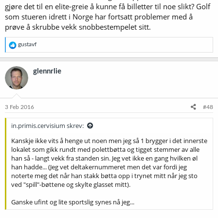
gjøre det til en elite-greie å kunne få billetter til noe slikt? Golf
som stueren idrett i Norge har fortsatt problemer med å
prøve å skrubbe vekk snobbestempelet sitt.
R
gustavf
e
a
k
glennrlie
s
j
o
n
e
3 Feb 2016
#48
r
:
in.primis.cervisium skrev:
Kanskje ikke vits å henge ut noen men jeg så 1 brygger i det innerste
lokalet som gikk rundt med polettbøtta og tigget stemmer av alle
han så - langt vekk fra standen sin. Jeg vet ikke en gang hvilken øl
han hadde... (Jeg vet deltakernummeret men det var fordi jeg
noterte meg det når han stakk bøtta opp i trynet mitt når jeg sto
ved "spill"-bøttene og skylte glasset mitt).
Ganske ufint og lite sportslig synes nå jeg...