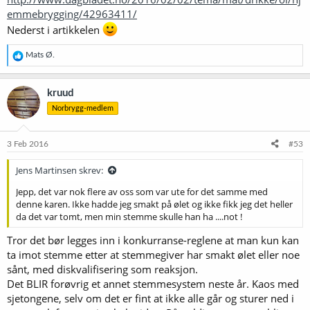
emmebrygging/42963411/
Nederst i artikkelen
R
Mats Ø.
e
a
k
kruud
s
Norbrygg-medlem
j
o
n
e
3 Feb 2016
#53
r
:
Jens Martinsen skrev:
Jepp, det var nok flere av oss som var ute for det samme med
denne karen. Ikke hadde jeg smakt på ølet og ikke fikk jeg det heller
da det var tomt, men min stemme skulle han ha ....not !
Tror det bør legges inn i konkurranse-reglene at man kun kan
ta imot stemme etter at stemmegiver har smakt ølet eller noe
sånt, med diskvalifisering som reaksjon.
Det BLIR forøvrig et annet stemmesystem neste år. Kaos med
sjetongene, selv om det er fint at ikke alle går og sturer ned i