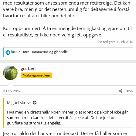
med resultater som anses som enda mer rettferdige. Det kan
være bra, men gjør det nesten umulig for deltagerne å forstå
hvorfor resultatet blir som det blir.
Kort oppsummert: Å ta en mengde terningkast og gjøre om til
ei resultatliste, er ikke noen veldig lett oppgave.
Sist redigert:
4 Feb 2016
R
kruud
,
Jørn Hammerud
og
glennrlie
e
a
k
gustavf
s
Norbrygg-medlem
j
o
n
e
3 Feb 2016
#56
r
:
Miguel skrev:
Hva med en idrettshall? Noen mener jo at idrett og alkohol ikke går
sammen men kanskje det er verdt å sjekke ut. De har jo stor
gulvflate og strøm tilgjengelig.
Jeg tror aldri det har vært undersøkt. Det er få haller som er