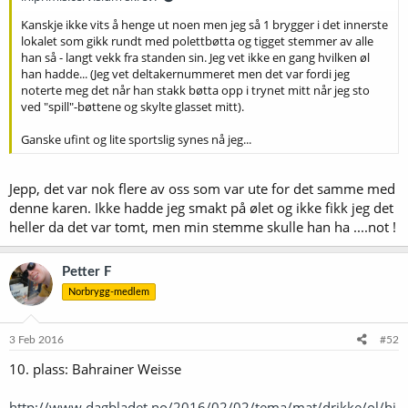
Kanskje ikke vits å henge ut noen men jeg så 1 brygger i det innerste
lokalet som gikk rundt med polettbøtta og tigget stemmer av alle
han så - langt vekk fra standen sin. Jeg vet ikke en gang hvilken øl
han hadde... (Jeg vet deltakernummeret men det var fordi jeg
noterte meg det når han stakk bøtta opp i trynet mitt når jeg sto
ved "spill"-bøttene og skylte glasset mitt).
Ganske ufint og lite sportslig synes nå jeg...
Jepp, det var nok flere av oss som var ute for det samme med
denne karen. Ikke hadde jeg smakt på ølet og ikke fikk jeg det
heller da det var tomt, men min stemme skulle han ha ....not !
Petter F
Norbrygg-medlem
3 Feb 2016
#52
10. plass: Bahrainer Weisse
http://www.dagbladet.no/2016/02/02/tema/mat/drikke/ol/hj