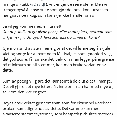
mange øl (takk
@DavidJ
), vi trenger de sære ølene. Men vi
trenger også å innse at de som gjør det bra i konkurransen
har gjort noe riktig, som kanskje ikke handler om øl.
Så vil jeg komme med ei lita nøtt:
Gitt at publikum gir ølene poeng eller terningkast, omtrent som
vi kjenner fra Untappd, hvordan skal da vinneren kåres?
Gjennomsnitt av stemmene gjør at det vil lønne seg å skjule
ølet og sørge for at bare noen få utvalgte, som garantert vil gi
det god score, får smake det. Selv om man legger på ei grense
på minimum antall stemmer, kan man bruke varianter av
dette.
Sum av poeng vil gjøre det lønnsomt å dele ut ølet til mange.
Det vil gjøre det mye lettere å vinne om man har med mye øl,
selv om det ikke er godt.
Bayesiansk vektet gjennomsnitt, som for eksempel Ratebeer
bruker, kan utligne noe av dette. Det samme kan mer
avanserte stemmesystemer, som beatpath (Schulzes metode),