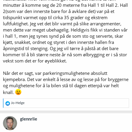
minutter å komme seg de 20 meterne fra Hall 1 til Hall 2. Hall
2(som var den innerste bare for å avklare det) var på et
tidspunkt varmet opp til cirka 35 grader og ekstrem
luftfuktighet. Jeg vet det blir varmt på slike arrangementer,
men dette var meget ubehagelig. Heldigvis fikk vi standen vår
i hall 1, men jeg synes synd på de som sto og serverte, skar
kjøtt, snakket, ordnet og styret i den innerste hallen fra
åpningstid til stenging. Og jeg vil tørre å påstå at det bare
kommer til å bli større neste år nå som ølbrygging er i så stor
vekst som det er for øyeblikket.
Når det er sagt, var parkeringsmulighetene absolutt
kjempebra. Det var enkelt å lesse av og lesse på for bryggerne
og mulighetene for å la bilen stå til dagen etterpå var helt
knall.
R
Jo-Helge
e
a
k
glennrlie
s
j
o