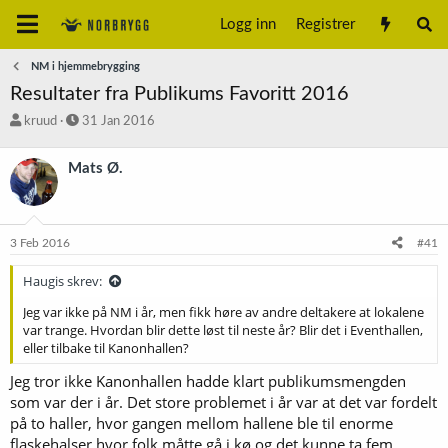
Logg inn
Registrer
NM i hjemmebrygging
Resultater fra Publikums Favoritt 2016
T
S
kruud
31 Jan 2016
r
t
å
a
Mats Ø.
d
r
s
t
t
d
a
a
3 Feb 2016
#41
r
t
t
o
Haugis skrev:
e
r
Jeg var ikke på NM i år, men fikk høre av andre deltakere at lokalene
var trange. Hvordan blir dette løst til neste år? Blir det i Eventhallen,
eller tilbake til Kanonhallen?
Jeg tror ikke Kanonhallen hadde klart publikumsmengden
som var der i år. Det store problemet i år var at det var fordelt
på to haller, hvor gangen mellom hallene ble til enorme
flaskehalser hvor folk måtte gå i kø og det kunne ta fem