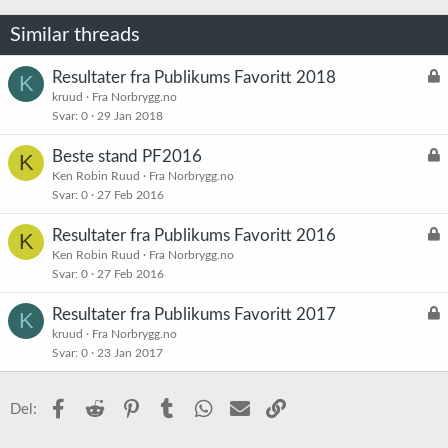
Similar threads
L
Resultater fra Publikums Favoritt 2018
K
å
kruud
Fra Norbrygg.no
Svar
0
29 Jan 2018
s
t
L
Beste stand PF2016
K
å
Ken Robin Ruud
Fra Norbrygg.no
Svar
0
27 Feb 2016
s
t
L
Resultater fra Publikums Favoritt 2016
K
å
Ken Robin Ruud
Fra Norbrygg.no
Svar
0
27 Feb 2016
s
t
L
Resultater fra Publikums Favoritt 2017
K
å
kruud
Fra Norbrygg.no
Svar
0
23 Jan 2017
s
t
Facebook
Reddit
Pinterest
Tumblr
WhatsApp
E-post
Link
Del: