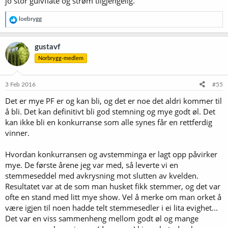
jo stor gulvflate og strøm tilgjengelig.
R
loebrygg
e
a
k
gustavf
s
Norbrygg-medlem
j
o
n
e
3 Feb 2016
#55
r
Det er mye PF er og kan bli, og det er noe det aldri kommer til
:
å bli. Det kan definitivt bli god stemning og mye godt øl. Det
kan ikke bli en konkurranse som alle synes får en rettferdig
vinner.
Hvordan konkurransen og avstemminga er lagt opp påvirker
mye. De første årene jeg var med, så leverte vi en
stemmeseddel med avkrysning mot slutten av kvelden.
Resultatet var at de som man husket fikk stemmer, og det var
ofte en stand med litt mye show. Vel å merke om man orket å
være igjen til noen hadde telt stemmesedler i ei lita evighet...
Det var en viss sammenheng mellom godt øl og mange