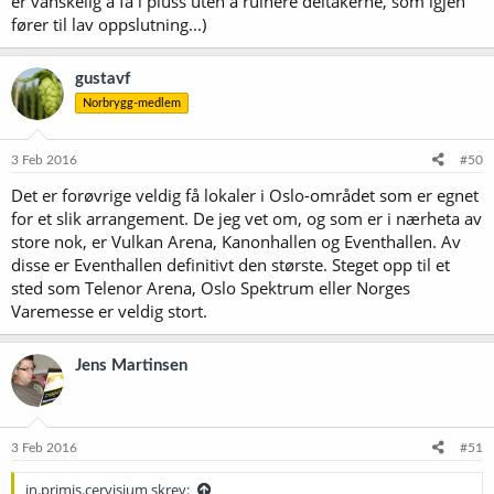
er vanskelig å få i pluss uten å ruinere deltakerne, som igjen
fører til lav oppslutning...)
gustavf
Norbrygg-medlem
3 Feb 2016
#50
Det er forøvrige veldig få lokaler i Oslo-området som er egnet
for et slik arrangement. De jeg vet om, og som er i nærheta av
store nok, er Vulkan Arena, Kanonhallen og Eventhallen. Av
disse er Eventhallen definitivt den største. Steget opp til et
sted som Telenor Arena, Oslo Spektrum eller Norges
Varemesse er veldig stort.
Jens Martinsen
3 Feb 2016
#51
in.primis.cervisium skrev: