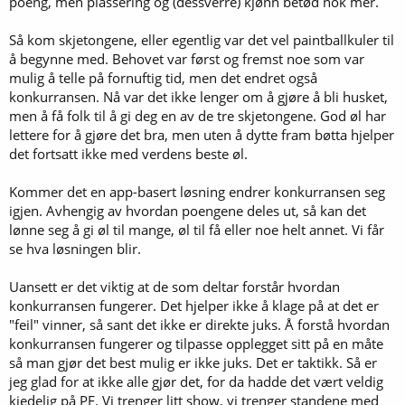
poeng, men plassering og (dessverre) kjønn betød nok mer.
Så kom skjetongene, eller egentlig var det vel paintballkuler til
å begynne med. Behovet var først og fremst noe som var
mulig å telle på fornuftig tid, men det endret også
konkurransen. Nå var det ikke lenger om å gjøre å bli husket,
men å få folk til å gi deg en av de tre skjetongene. God øl har
lettere for å gjøre det bra, men uten å dytte fram bøtta hjelper
det fortsatt ikke med verdens beste øl.
Kommer det en app-basert løsning endrer konkurransen seg
igjen. Avhengig av hvordan poengene deles ut, så kan det
lønne seg å gi øl til mange, øl til få eller noe helt annet. Vi får
se hva løsningen blir.
Uansett er det viktig at de som deltar forstår hvordan
konkurransen fungerer. Det hjelper ikke å klage på at det er
"feil" vinner, så sant det ikke er direkte juks. Å forstå hvordan
konkurransen fungerer og tilpasse opplegget sitt på en måte
så man gjør det best mulig er ikke juks. Det er taktikk. Så er
jeg glad for at ikke alle gjør det, for da hadde det vært veldig
kjedelig på PF. Vi trenger litt show, vi trenger standene med