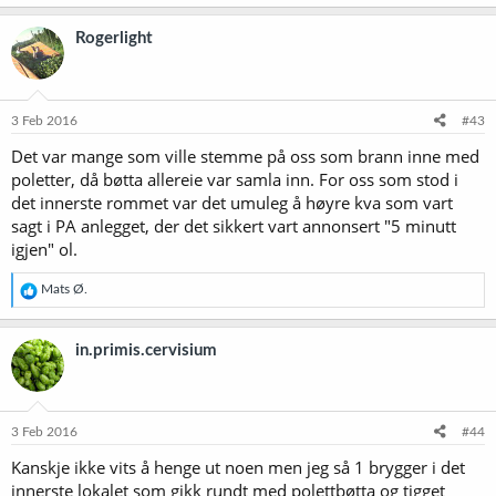
Rogerlight
3 Feb 2016
#43
Det var mange som ville stemme på oss som brann inne med
poletter, då bøtta allereie var samla inn. For oss som stod i
det innerste rommet var det umuleg å høyre kva som vart
sagt i PA anlegget, der det sikkert vart annonsert "5 minutt
igjen" ol.
R
Mats Ø.
e
a
k
in.primis.cervisium
s
j
o
n
e
3 Feb 2016
#44
r
Kanskje ikke vits å henge ut noen men jeg så 1 brygger i det
:
innerste lokalet som gikk rundt med polettbøtta og tigget