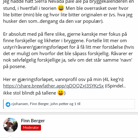
Jeg hadde hatt Sierra Nevada pale ale på bryggekalenderen en
stund, i hvertfall i teorien
Men ble overrasket over hvor
lite bitter (min) ble og hvor lite bitter originalen er (vs. hva jeg
husker den som..dengang da den var populær).
Er absolutt med på flere slike, gjerne kanskje mer fokus på
finne forskjeller og likheter i bryggene. Fortelle litt mer om
ustyr/råvarer/gjæringsforløpet for å få litt mer forståelse (hvis
det er mulig) om hvorfor det ble såpass forskjellig. Råvarer er
nok selvfølgelig forskjellige ja, selv om det står samme 'navn'
på posene.
Her er gjæringsforløpet, vannprofil osv på min (4L keg'n):
https://share.brewfather.app/qDOQZxJ3SYKzSx
(iSpindel..
ikke stol blindt på tallene
)
R
cjohansen
,
Finn Berger
,
john petter
og 1 til
e
a
k
Finn Berger
s
Moderator
j
o
n