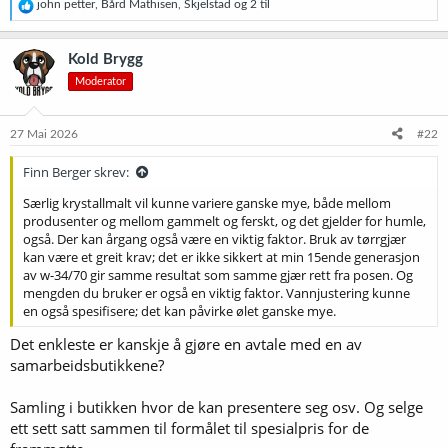
R
john petter
,
Bård Mathisen
,
Skjelstad
og 2 til
e
a
k
Kold Brygg
s
Moderator
j
o
n
e
27 Mai 2026
#22
r
:
Finn Berger skrev:
Særlig krystallmalt vil kunne variere ganske mye, både mellom
produsenter og mellom gammelt og ferskt, og det gjelder for humle,
også. Der kan årgang også være en viktig faktor. Bruk av tørrgjær
kan være et greit krav; det er ikke sikkert at min 15ende generasjon
av w-34/70 gir samme resultat som samme gjær rett fra posen. Og
mengden du bruker er også en viktig faktor. Vannjustering kunne
en også spesifisere; det kan påvirke ølet ganske mye.
Det enkleste er kanskje å gjøre en avtale med en av
samarbeidsbutikkene?
Samling i butikken hvor de kan presentere seg osv. Og selge
ett sett satt sammen til formålet til spesialpris for de