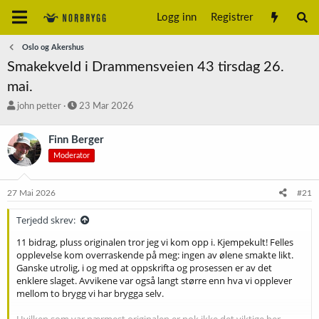
Logg inn
Registrer
Oslo og Akershus
Smakekveld i Drammensveien 43 tirsdag 26.
mai.
T
S
john petter
23 Mar 2026
r
t
å
a
Finn Berger
d
r
Moderator
s
t
t
d
a
a
27 Mai 2026
#21
r
t
t
o
Terjedd skrev:
e
r
11 bidrag, pluss originalen tror jeg vi kom opp i. Kjempekult! Felles
opplevelse kom overraskende på meg: ingen av ølene smakte likt.
Ganske utrolig, i og med at oppskrifta og prosessen er av det
enklere slaget. Avvikene var også langt større enn hva vi opplever
mellom to brygg vi har brygga selv.
Hvilken som var nærmest originalen er nok ikke det viktige her.