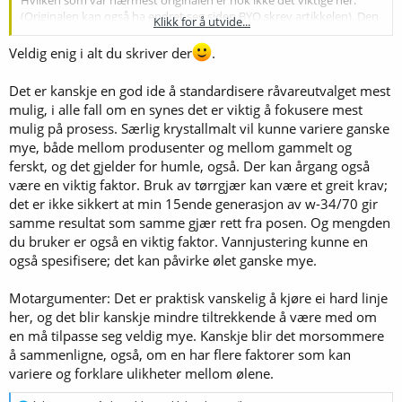
(Originalen kan også ha endret seg siden BYO skrev artikkelen). Den
Klikk for å utvide...
viktigste lærdommen jeg/vi trakk er at resultatet av brygginga er
summen av ingredienser, utstyr, men kanskje først og fremst den
Veldig enig i alt du skriver der
.
enkelte bryggers prosess, som
@Finn Berger
skriver.
Det er kanskje en god ide å standardisere råvareutvalget mest
Vi kan helt klart lære av hverandre. I går var vi omtrent 30, og alle
mulig, i alle fall om en synes det er viktig å fokusere mest
smakte alt. Vi har lyst til å gjøre noe liknende igjen. Nå, når vi vet
mulig på prosess. Særlig krystallmalt vil kunne variere ganske
dette var noe bryggere gjerne deltar i kan vi videreutvikle
konseptet. Kanskje lage mindre grupper med færre brygg å
mye, både mellom produsenter og mellom gammelt og
sammenligne? Da blir det mer tid til å utforske årsakene til
ferskt, og det gjelder for humle, også. Der kan årgang også
ulikhetene, noe som kan gi læring inn mot egen prosess. Styret i
være en viktig faktor. Bruk av tørrgjær kan være et greit krav;
Norbrygg O&A vil ta en vurdering i løpet av et par uker og kommer
det er ikke sikkert at min 15ende generasjon av w-34/70 gir
nok til å legge inn en ny utfordring over sommeren.
samme resultat som samme gjær rett fra posen. Og mengden
du bruker er også en viktig faktor. Vannjustering kunne en
Edit: Jeg har gjort noe liknende en gang før. Da lagde jeg tre like
allgrain som jeg malte, tilsatte salter og leverte med lik mengde
også spesifisere; det kan påvirke ølet ganske mye.
gjærslurry til 2 bryggevenner + meg selv. Hver av oss brygget og
gjæret på hver vår måte. Resultatet ble mye likere enn jeg opplevde
Motargumenter: Det er praktisk vanskelig å kjøre ei hard linje
i går. 4 variabler var fjernet da: maling av malt, vannjustering,
her, og det blir kanskje mindre tiltrekkende å være med om
bryggemengde og gjærmengde/gjærhelse. Kanskje heller jeg mot
en må tilpasse seg veldig mye. Kanskje blir det morsommere
det siste som viktigst.
å sammenligne, også, om en har flere faktorer som kan
Ideer kan gjerne PMes til meg, så tar jeg det med videre.
variere og forklare ulikheter mellom ølene.