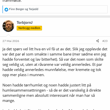
frammøtte.
R
Finn Berger
og
Terjedd
e
a
k
TorbjornJ
s
Norbrygg-medlem
j
o
n
e
27 Mai 2026
#23
r
Ja det spørs vel litt hva en vil få ut av det. Slik jeg opplevde det
:
var det par øl som smakte i samme bane (mer sødme enn jeg
hadde forventet og lav bitterhet). Så var det noen som skilte
seg veldig ut, uten at råvarene var veldig annerledes. Et par
hadde veldig annerledes munnfølelse, mer kremete og tok
opp mer plass i munnen.
Noen hadde tørrhumlet og noen hadde justert litt på
humlesammensettningen - så de er det vanskelig å direkte
sammenligne men absolutt interessant når man har så
mange.