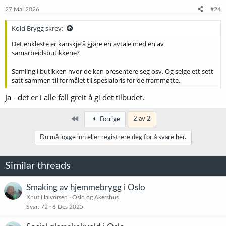
e
27 Mai 2026
#24
r
:
Kold Brygg skrev:
Det enkleste er kanskje å gjøre en avtale med en av
samarbeidsbutikkene?
Samling i butikken hvor de kan presentere seg osv. Og selge ett sett
satt sammen til formålet til spesialpris for de frammøtte.
Ja - det er i alle fall greit å gi det tilbudet.
Først
2 av 2
Forrige
Du må logge inn eller registrere deg for å svare her.
Similar threads
Smaking av hjemmebrygg i Oslo
Knut Halvorsen
Oslo og Akershus
Svar
72
6 Des 2025