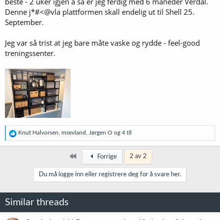
beste - 2 uker igjen å så er jeg ferdig med 6 måneder Verdal.
Denne j*#<@vla plattformen skall endelig ut til Shell 25.
September.
Jeg var så trist at jeg bare måte vaske og rydde - feel-good
treningssenter.
R
Knut Halvorsen
,
msevland
,
Jørgen O
og 4 til
e
a
k
Først
2 av 2
Forrige
s
j
Du må logge inn eller registrere deg for å svare her.
o
n
e
Similar threads
r
: