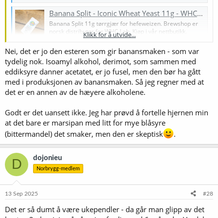
Banana Split - Iconic Wheat Yeast 11g - WHC Lab (Best før 30. april 2025)
Banana Split 11g tørrgjær for hefeweizen. Brewshop er
norsk distributør for WHC Lab. Kjøp i vår nettbutikk.
Klikk for å utvide...
brewshop.no
Nei, det er jo den esteren som gir banansmaken - som var
tydelig nok. Isoamyl alkohol, derimot, som sammen med
eddiksyre danner acetatet, er jo fusel, men den bør ha gått
med i produksjonen av banansmaken. Så jeg regner med at
det er en annen av de hæyere alkoholene.
Godt er det uansett ikke. Jeg har prøvd å fortelle hjernen min
at det bare er marsipan med litt for mye blåsyre
(bittermandel) det smaker, men den er skeptisk
.
dojonieu
D
Norbrygg-medlem
13 Sep 2025
#28
Det er så dumt å være ukependler - da går man glipp av det