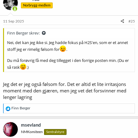
Norbrygg-medlem
11 Sep 2025
#25
Finn Berger skrev:
Nei, det kan jeg ikke si. Jeg hadde fokus på H2S'en, som er et annet
stoff jeg er rimelig følsom for
.
Du må forøvrig få med deg tillegget i den forrige posten min. (Du er
så rask
.)
Jeg det er jeg også følsom for. Det er altid et lite irritasjons
moment med den gjæren, men jeg vet det forsvinner med
lenger lagring
R
Finn Berger
e
a
k
msevland
s
NMKomiteen
Sentralstyre
j
o