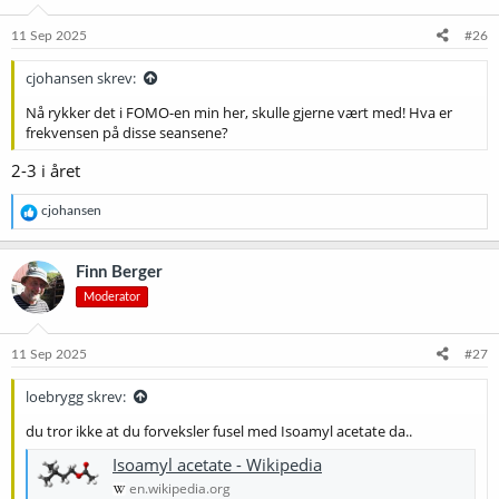
n
e
11 Sep 2025
#26
r
:
cjohansen skrev:
Nå rykker det i FOMO-en min her, skulle gjerne vært med! Hva er
frekvensen på disse seansene?
2-3 i året
R
cjohansen
e
a
k
Finn Berger
s
Moderator
j
o
n
e
11 Sep 2025
#27
r
:
loebrygg skrev:
du tror ikke at du forveksler fusel med Isoamyl acetate da..
Isoamyl acetate - Wikipedia
en.wikipedia.org