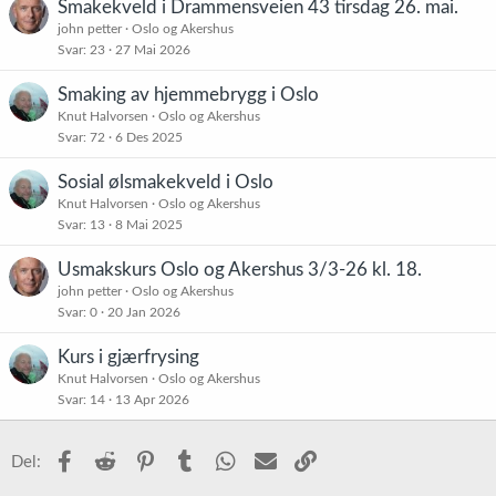
Smakekveld i Drammensveien 43 tirsdag 26. mai.
john petter
Oslo og Akershus
Svar
23
27 Mai 2026
Smaking av hjemmebrygg i Oslo
Knut Halvorsen
Oslo og Akershus
Svar
72
6 Des 2025
Sosial ølsmakekveld i Oslo
Knut Halvorsen
Oslo og Akershus
Svar
13
8 Mai 2025
Usmakskurs Oslo og Akershus 3/3-26 kl. 18.
john petter
Oslo og Akershus
Svar
0
20 Jan 2026
Kurs i gjærfrysing
Knut Halvorsen
Oslo og Akershus
Svar
14
13 Apr 2026
Facebook
Reddit
Pinterest
Tumblr
WhatsApp
E-post
Link
Del: