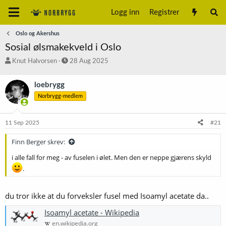
Logg inn
Registrer
Oslo og Akershus
Sosial ølsmakekveld i Oslo
T
S
Knut Halvorsen
28 Aug 2025
r
t
å
a
loebrygg
d
r
Norbrygg-medlem
s
t
t
d
a
a
11 Sep 2025
#21
r
t
t
o
Finn Berger skrev:
e
r
i alle fall for meg - av fuselen i ølet. Men den er neppe gjærens skyld
.
du tror ikke at du forveksler fusel med Isoamyl acetate da..
Isoamyl acetate - Wikipedia
en.wikipedia.org