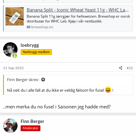
Banana Split - Iconic Wheat Yeast 11g - WHC Lab (Best før 30. april 2025)
Banana Split 11g tørrgjær for hefeweizen. Brewshop er norsk
distributør for WHC Lab. Kjøp i vår nettbutikk.
brewshop.no
loebrygg
Norbrygg-medlem
11 Sep 2025
#22
Finn Berger skrev:
Nå veit du i alle fall at du ikke er veldig følsom for fusel
!
..men merka du no fusel i Saisonen jeg hadde med?
Finn Berger
Moderator