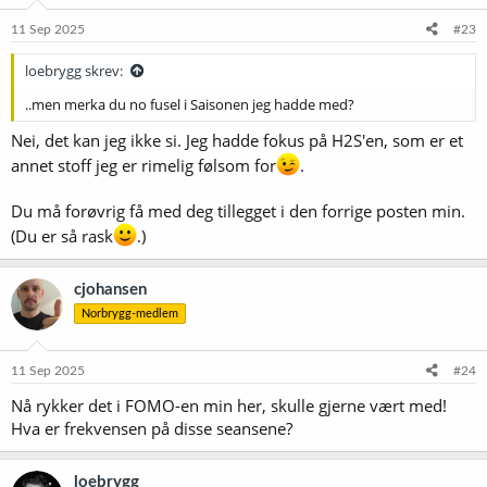
11 Sep 2025
#23
loebrygg skrev:
..men merka du no fusel i Saisonen jeg hadde med?
Nei, det kan jeg ikke si. Jeg hadde fokus på H2S'en, som er et
annet stoff jeg er rimelig følsom for
.
Du må forøvrig få med deg tillegget i den forrige posten min.
(Du er så rask
.)
cjohansen
Norbrygg-medlem
11 Sep 2025
#24
Nå rykker det i FOMO-en min her, skulle gjerne vært med!
Hva er frekvensen på disse seansene?
loebrygg