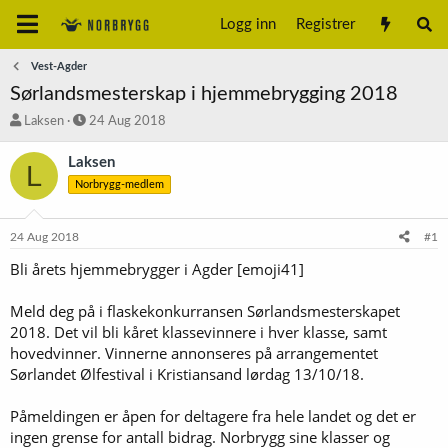
Logg inn
Registrer
Vest-Agder
Sørlandsmesterskap i hjemmebrygging 2018
T
S
Laksen
24 Aug 2018
r
t
å
a
Laksen
L
d
r
Norbrygg-medlem
s
t
t
d
a
a
24 Aug 2018
#1
r
t
t
o
Bli årets hjemmebrygger i Agder [emoji41]
e
r
Meld deg på i flaskekonkurransen Sørlandsmesterskapet
2018. Det vil bli kåret klassevinnere i hver klasse, samt
hovedvinner. Vinnerne annonseres på arrangementet
Sørlandet Ølfestival i Kristiansand lørdag 13/10/18.
Påmeldingen er åpen for deltagere fra hele landet og det er
ingen grense for antall bidrag. Norbrygg sine klasser og