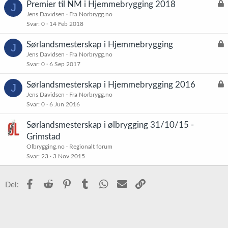
L
Premier til NM i Hjemmebrygging 2018
J
å
Jens Davidsen
Fra Norbrygg.no
Svar
0
14 Feb 2018
s
t
L
Sørlandsmesterskap i Hjemmebrygging
J
å
Jens Davidsen
Fra Norbrygg.no
Svar
0
6 Sep 2017
s
t
L
Sørlandsmesterskap i Hjemmebrygging 2016
J
å
Jens Davidsen
Fra Norbrygg.no
Svar
0
6 Jun 2016
s
t
Sørlandsmesterskap i ølbrygging 31/10/15 -
Grimstad
Olbrygging.no
Regionalt forum
Svar
23
3 Nov 2015
Facebook
Reddit
Pinterest
Tumblr
WhatsApp
E-post
Link
Del: