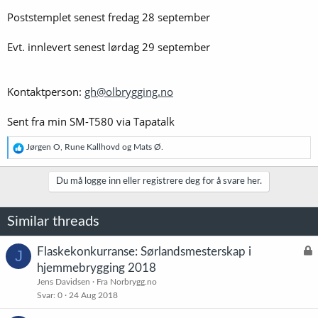
Poststemplet senest fredag 28 september
Evt. innlevert senest lørdag 29 september
Kontaktperson:
gh@olbrygging.no
Sent fra min SM-T580 via Tapatalk
R
Jørgen O
,
Rune Kallhovd
og
Mats Ø.
e
a
k
Du må logge inn eller registrere deg for å svare her.
s
j
o
Similar threads
n
e
r
L
Flaskekonkurranse: Sørlandsmesterskap i
J
:
å
hjemmebrygging 2018
s
Jens Davidsen
Fra Norbrygg.no
t
Svar
0
24 Aug 2018