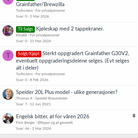
Grainfather/Brewzilla
TurboJens
For privatpersoner
Svar
0
2 Mar 2026
Kjøleskap med 2 tappekraner.
Til Salgs
Kloakk
For privatpersoner
Svar
0
21 Mar 2026
Sterkt oppgradert Grainfather G30V2,
T
Solgt/Kjøpt
eventuelt oppgraderingsdelene selges. (Evt selges
alt i deler)
TurboJens
For privatpersoner
Svar
0
8 Feb 2026
Speider 20L Plus model - ulike generasjoner?
Thomas A
Speidel Braumeister
Svar
7
12 Jun 2025
Engelsk bitter, øl for våren 2026
l
Finn Berger
Øltyper og øl generelt
Svar
46
1 Mar 2026
i
s