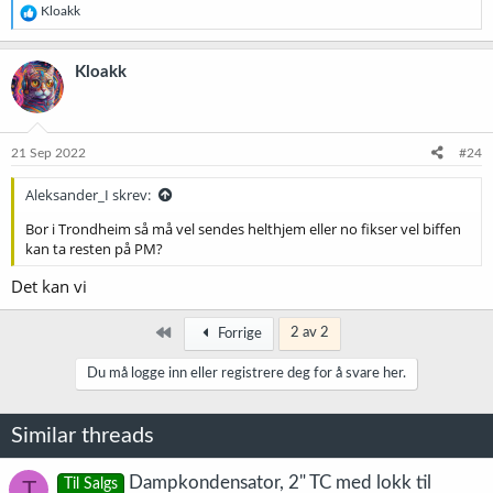
R
Kloakk
e
a
k
Kloakk
s
j
o
n
e
21 Sep 2022
#24
r
:
Aleksander_I skrev:
Bor i Trondheim så må vel sendes helthjem eller no fikser vel biffen
kan ta resten på PM?
Det kan vi
Først
2 av 2
Forrige
Du må logge inn eller registrere deg for å svare her.
Similar threads
Dampkondensator, 2" TC med lokk til
T
Til Salgs