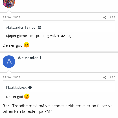
j
o
n
e
21 Sep 2022
#22
r
:
Aleksander_I skrev:
Kjøper gjerne den spunding valven av deg
Den er god
Aleksander_I
A
21 Sep 2022
#23
Kloakk skrev:
Den er god
Bor i Trondheim så må vel sendes helthjem eller no fikser vel
biffen kan ta resten på PM?