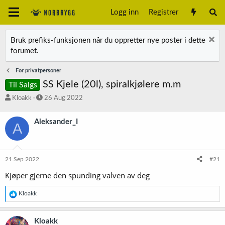
Logg inn
Registrer
Bruk prefiks-funksjonen når du oppretter nye poster i dette
forumet.
For privatpersoner
SS Kjele (20l), spiralkjølere m.m
Til Salgs
T
S
Kloakk
26 Aug 2022
r
t
å
a
Aleksander_I
A
d
r
s
t
t
d
a
a
21 Sep 2022
#21
r
t
t
o
Kjøper gjerne den spunding valven av deg
e
r
R
Kloakk
e
a
k
Kloakk
s