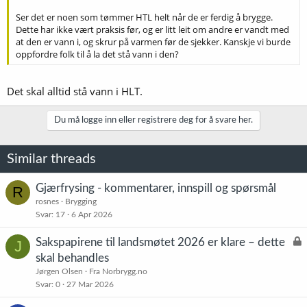
Ser det er noen som tømmer HTL helt når de er ferdig å brygge.
Dette har ikke vært praksis før, og er litt leit om andre er vandt med
at den er vann i, og skrur på varmen før de sjekker. Kanskje vi burde
oppfordre folk til å la det stå vann i den?
Det skal alltid stå vann i HLT.
Du må logge inn eller registrere deg for å svare her.
Similar threads
Gjærfrysing - kommentarer, innspill og spørsmål
R
rosnes
Brygging
Svar
17
6 Apr 2026
L
Sakspapirene til landsmøtet 2026 er klare – dette
J
å
skal behandles
s
Jørgen Olsen
Fra Norbrygg.no
t
Svar
0
27 Mar 2026