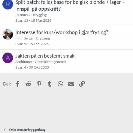
Split batch: felles base for belgisk blonde + lager –
R
innspill på oppskrift?
RasmusD
Brygging
Svar
13
18 Mar 2026
Interesse for kurs/workshop i gjærfrysing?
Finn Berger
Brygging
Svar
92
5 Feb 2026
Jakten på en bestemt smak
A
Andrimner
Oppskrifter generelt
Svar
4
30 Okt 2025
Facebook
Reddit
Pinterest
Tumblr
WhatsApp
E-post
Link
Del:
Oslo Amatørbryggerlaug