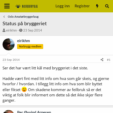
Logg inn
Registrer
Oslo Amatørbryggerlaug
Status på bryggeriet
T
S
eirikhm
23 Sep 2014
r
t
å
a
eirikhm
d
r
Norbrygg-medlem
s
t
t
d
a
a
23 Sep 2014
#1
r
t
t
o
Ser det har vært litt kål med bryggeriet i det siste.
e
r
Hadde vært fint med litt info om hva som går skeis, og gjerne
hvorfor / hvordan. I tillegg litt info om hva som blir byttet
eller fikset
Om skadene kommer av feilbruk så er det
viktig at folk blir informert om dette så det ikke skjer flere
ganger.
Per Øyvind Arnesen