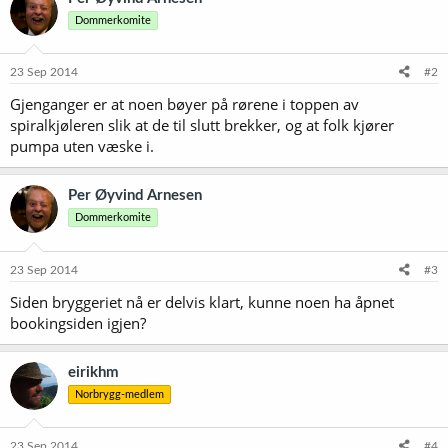
Dommerkomite
23 Sep 2014
#2
Gjenganger er at noen bøyer på rørene i toppen av
spiralkjøleren slik at de til slutt brekker, og at folk kjører
pumpa uten væske i.
Per Øyvind Arnesen
Dommerkomite
23 Sep 2014
#3
Siden bryggeriet nå er delvis klart, kunne noen ha åpnet
bookingsiden igjen?
eirikhm
Norbrygg-medlem
23 Sep 2014
#4