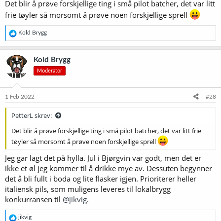
Det blir å prøve forskjellige ting i små pilot batcher, det var litt
frie tøyler så morsomt å prøve noen forskjellige sprell
R
Kold Brygg
e
a
k
Kold Brygg
s
Moderator
j
o
n
e
1 Feb 2022
#28
r
:
PetterL skrev:
Det blir å prøve forskjellige ting i små pilot batcher, det var litt frie
tøyler så morsomt å prøve noen forskjellige sprell
Jeg gar lagt det på hylla. Jul i Bjørgvin var godt, men det er
ikke et øl jeg kommer til å drikke mye av. Dessuten begynner
det å bli fullt i boda og lite flasker igjen. Prioriterer heller
italiensk pils, som muligens leveres til lokalbrygg
konkurransen til
@jikvig
.
R
jikvig