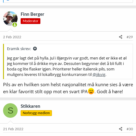
e
a
k
Finn Berger
s
Moderator
j
o
n
e
2 Feb 2022
#29
r
:
Eramik skrev:
Jeg gar lagt det på hylla. Jul i Bjørgvin var godt, men det er ikke et øl
jeg kommer til å drikke mye av. Dessuten begynner det å bli fullt i
boda og lite flasker igjen. Prioriterer heller italiensk pils, som
muligens leveres til lokalbrygg konkurransen til
@jikvig
.
Pils av en hvilken som helst nasjonalitet må kunne sies å være
en klar favoritt stilt opp mot en svart IPA
. Godt å høre!
Stikkaren
S
Norbrygg-medlem
21 Feb 2022
#30