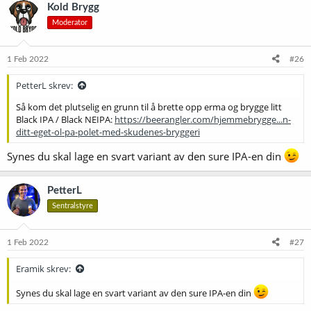
k
Kold Brygg
s
Moderator
j
o
n
e
1 Feb 2022
#26
r
:
PetterL skrev:
Så kom det plutselig en grunn til å brette opp erma og brygge litt
Black IPA / Black NEIPA:
https://beerangler.com/hjemmebrygge...n-
ditt-eget-ol-pa-polet-med-skudenes-bryggeri
Synes du skal lage en svart variant av den sure IPA-en din
PetterL
Sentralstyre
1 Feb 2022
#27
Eramik skrev:
Synes du skal lage en svart variant av den sure IPA-en din