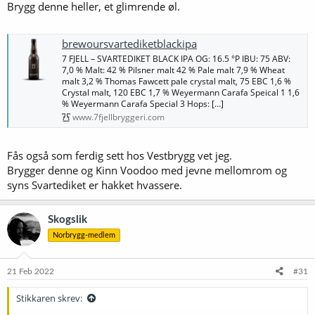
Brygg denne heller, et glimrende øl.
brewoursvartediketblackipa
7 FJELL – SVARTEDIKET BLACK IPA OG: 16.5 °P IBU: 75 ABV:
7,0 % Malt: 42 % Pilsner malt 42 % Pale malt 7,9 % Wheat
malt 3,2 % Thomas Fawcett pale crystal malt, 75 EBC 1,6 %
Crystal malt, 120 EBC 1,7 % Weyermann Carafa Speical 1 1,6
% Weyermann Carafa Special 3 Hops: […]
www.7fjellbryggeri.com
Fås også som ferdig sett hos Vestbrygg vet jeg.
Brygger denne og Kinn Voodoo med jevne mellomrom og
syns Svartediket er hakket hvassere.
Skogslik
Norbrygg-medlem
21 Feb 2022
#31
Stikkaren skrev: