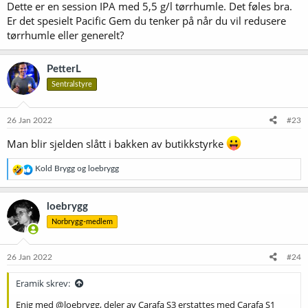
Dette er en session IPA med 5,5 g/l tørrhumle. Det føles bra.
Er det spesielt Pacific Gem du tenker på når du vil redusere
tørrhumle eller generelt?
PetterL
Sentralstyre
26 Jan 2022
#23
Man blir sjelden slått i bakken av butikkstyrke
R
Kold Brygg
og
loebrygg
e
a
k
loebrygg
s
Norbrygg-medlem
j
o
n
e
26 Jan 2022
#24
r
:
Eramik skrev:
Enig med @loebrygg, deler av Carafa S3 erstattes med Carafa S1