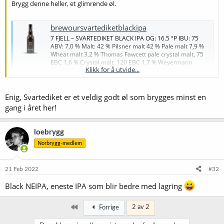
Brygg denne heller, et glimrende øl.
brewoursvartediketblackipa
7 FJELL – SVARTEDIKET BLACK IPA OG: 16.5 °P IBU: 75
ABV: 7,0 % Malt: 42 % Pilsner malt 42 % Pale malt 7,9 %
Wheat malt 3,2 % Thomas Fawcett pale crystal malt, 75
EBC 1,6 % Crystal malt, 120 EBC 1,7 % Weyermann
Klikk for å utvide...
Carafa Speical 1 1,6 % Weyermann Carafa Special 3
Hops: […]
www.7fjellbryggeri.com
Enig, Svartediket er et veldig godt øl som brygges minst en
gang i året her!
Fås også som ferdig sett hos Vestbrygg vet jeg.
Brygger denne og Kinn Voodoo med jevne mellomrom og syns
Svartediket er hakket hvassere.
loebrygg
Norbrygg-medlem
21 Feb 2022
#32
Black NEIPA, eneste IPA som blir bedre med lagring
Først
2 av 2
Forrige