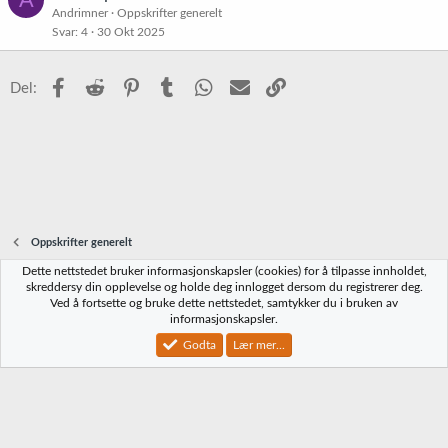
Andrimner
Oppskrifter generelt
Svar
4
30 Okt 2025
Facebook
Reddit
Pinterest
Tumblr
WhatsApp
E-post
Link
Del:
Oppskrifter generelt
Dette nettstedet bruker informasjonskapsler (cookies) for å tilpasse innholdet,
Norbrygg-default
skreddersy din opplevelse og holde deg innlogget dersom du registrerer deg.
Ved å fortsette og bruke dette nettstedet, samtykker du i bruken av
Kontakt oss
Vilkår og regler
Personvernregler
Hjelp
Hjem
R
informasjonskapsler.
S
S
Godta
Lær mer...
®
Community platform by XenForo
© 2010-2023 XenForo Ltd.