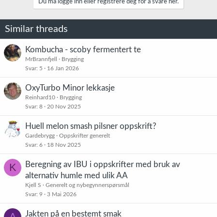
Du må logge inn eller registrere deg for å svare her.
Similar threads
Kombucha - scoby fermentert te
MrBrannfjell
Brygging
Svar
5
16 Jan 2026
OxyTurbo Minor lekkasje
Reinhard10
Brygging
Svar
8
20 Nov 2025
Huell melon smash pilsner oppskrift?
Gardebrygg
Oppskrifter generelt
Svar
6
18 Nov 2025
Beregning av IBU i oppskrifter med bruk av
K
alternativ humle med ulik AA
Kjell S
Generelt og nybegynnerspørsmål
Svar
9
3 Mai 2026
Jakten på en bestemt smak
A