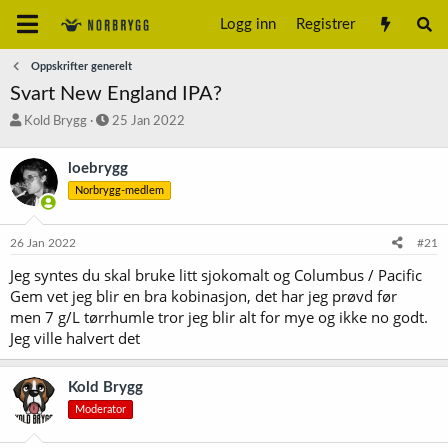
Logg inn
Registrer
Oppskrifter generelt
Svart New England IPA?
T
S
Kold Brygg
25 Jan 2022
r
t
å
a
loebrygg
d
r
Norbrygg-medlem
s
t
t
d
a
a
26 Jan 2022
#21
r
t
t
o
Jeg syntes du skal bruke litt sjokomalt og Columbus / Pacific
e
Gem vet jeg blir en bra kobinasjon, det har jeg prøvd før
r
men 7 g/L tørrhumle tror jeg blir alt for mye og ikke no godt.
Jeg ville halvert det
Kold Brygg
Moderator