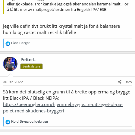
eller sjokolade. Tror kanskje jeg også øker andelen karamellmalt. For
å få litt mer av maltpreget/ sødmen fra Engelsk IPA/ ESB.
Jeg ville definitivt brukt litt krystallmalt ja for å balansere
humla og røstet malt i et slik tilfelle
R
Finn Berger
e
a
k
PetterL
s
Sentralstyre
j
o
n
e
30 Jan 2022
#25
r
Så kom det plutselig en grunn til å brette opp erma og brygge
:
litt Black IPA / Black NEIPA:
https://beerangler.com/hjemmebrygge...n-ditt-eget-ol-pa-
polet-med-skudenes-bryggeri
R
Kold Brygg
og
loebrygg
e
a