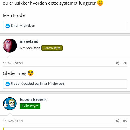
du er usikker hvordan dette systemet fungerer
Mvh Frode
R
Einar Michelsen
e
a
k
msevland
s
NMKomiteen
Sentralstyre
j
o
n
e
11 Nov 2021
#8
r
:
Gleder meg
R
Frode Krogstad
og
Einar Michelsen
e
a
k
Espen Breivik
s
Fylkesstyre
j
o
n
e
11 Nov 2021
#9
r
: