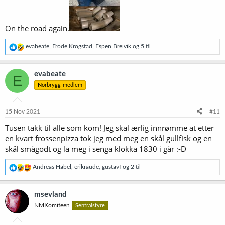
On the road again.
R
evabeate
,
Frode Krogstad
,
Espen Breivik
og 5 til
e
a
k
evabeate
E
s
Norbrygg-medlem
j
o
n
e
15 Nov 2021
#11
r
Tusen takk til alle som kom! Jeg skal ærlig innrømme at etter
:
en kvart frossenpizza tok jeg med meg en skål gullfisk og en
skål smågodt og la meg i senga klokka 1830 i går :-D
R
Andreas Habel
,
erikraude
,
gustavf
og 2 til
e
a
k
msevland
s
NMKomiteen
Sentralstyre
j
o
n