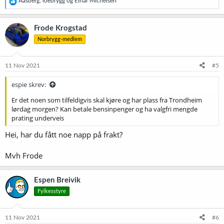
R
Aasberg
,
loebrygg
og
Einar Michelsen
e
a
k
Frode Krogstad
s
Norbrygg-medlem
j
o
n
e
11 Nov 2021
#5
r
:
espie skrev:
Er det noen som tilfeldigvis skal kjøre og har plass fra Trondheim
lørdag morgen? Kan betale bensinpenger og ha valgfri mengde
prating underveis
Hei, har du fått noe napp på frakt?
Mvh Frode
Espen Breivik
Fylkesstyre
11 Nov 2021
#6