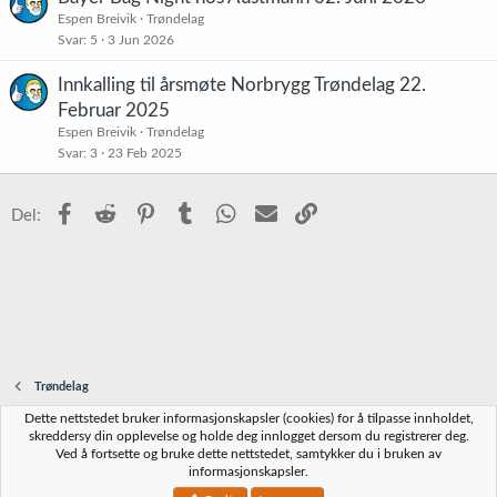
Espen Breivik
Trøndelag
Svar
5
3 Jun 2026
Innkalling til årsmøte Norbrygg Trøndelag 22.
Februar 2025
Espen Breivik
Trøndelag
Svar
3
23 Feb 2025
Facebook
Reddit
Pinterest
Tumblr
WhatsApp
E-post
Link
Del:
Trøndelag
Dette nettstedet bruker informasjonskapsler (cookies) for å tilpasse innholdet,
Norbrygg-default
skreddersy din opplevelse og holde deg innlogget dersom du registrerer deg.
Ved å fortsette og bruke dette nettstedet, samtykker du i bruken av
Kontakt oss
Vilkår og regler
Personvernregler
Hjelp
Hjem
R
informasjonskapsler.
S
S