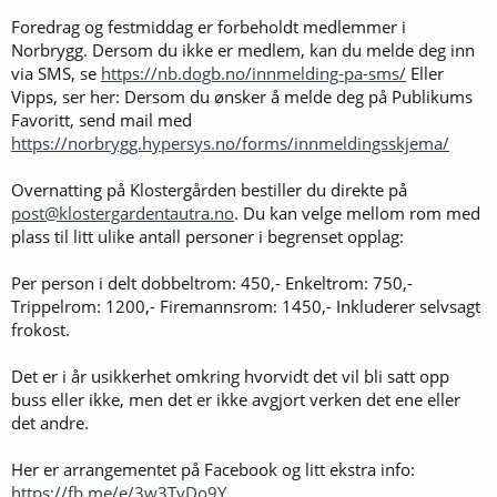
Foredrag og festmiddag er forbeholdt medlemmer i
Norbrygg. Dersom du ikke er medlem, kan du melde deg inn
via SMS, se
https://nb.dogb.no/innmelding-pa-sms/
Eller
Vipps, ser her: Dersom du ønsker å melde deg på Publikums
Favoritt, send mail med
https://norbrygg.hypersys.no/forms/innmeldingsskjema/
Overnatting på Klostergården bestiller du direkte på
post@klostergardentautra.no
. Du kan velge mellom rom med
plass til litt ulike antall personer i begrenset opplag:
Per person i delt dobbeltrom: 450,- Enkeltrom: 750,-
Trippelrom: 1200,- Firemannsrom: 1450,- Inkluderer selvsagt
frokost.
Det er i år usikkerhet omkring hvorvidt det vil bli satt opp
buss eller ikke, men det er ikke avgjort verken det ene eller
det andre.
Her er arrangementet på Facebook og litt ekstra info:
https://fb.me/e/3w3TyDo9Y