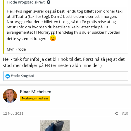
Frode Krogstad skrev:
Hei. Hvis ingen svarer deg så bestiller du tog billett som ordner taxi
ut til Tautra (taxi for tog). Du må bestille denne senest i morgen.
Norbrygg refunderer billetten til deg, så du får gratis reise ut og
retur. Info om hvordan du bestiller slike billetter står på FB
arrangementet til Norbrygg Trøndelag hvis du er usikker hvordan
dette systemet fungerer
Mvh Frode
Hei - takk for info! Ja det blir nok til det. Først nå så jeg at det
stod mer detaljer på FB (er nesten aldri inne der )
R
Frode Krogstad
e
a
k
Einar Michelsen
s
Norbrygg-medlem
j
o
n
e
12 Nov 2021
#10
r
: