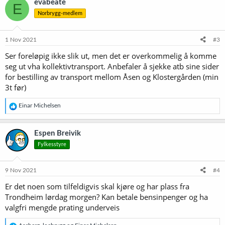
evabeate
E
s
Norbrygg-medlem
j
o
n
e
1 Nov 2021
#3
r
Ser foreløpig ikke slik ut, men det er overkommelig å komme
:
seg ut vha kollektivtransport. Anbefaler å sjekke atb sine sider
for bestilling av transport mellom Åsen og Klostergården (min
3t før)
R
Einar Michelsen
e
a
k
Espen Breivik
s
Fylkesstyre
j
o
n
e
9 Nov 2021
#4
r
Er det noen som tilfeldigvis skal kjøre og har plass fra
:
Trondheim lørdag morgen? Kan betale bensinpenger og ha
valgfri mengde prating underveis