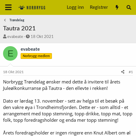
Logg inn
Registrer
Trøndelag
Tautra 2021
T
S
evabeate
18 Okt 2021
r
t
å
a
evabeate
E
d
r
Norbrygg-medlem
s
t
t
d
a
a
18 Okt 2021
#1
r
t
t
o
Norbrygg Trøndelag ønsker med dette å invitere til årets
e
Juleølkonkurranse på Tautra - den ellevte i rekken!
r
Dato er lørdag 13. november - sett av helga til et besøk på
den vakre øya i Trondheimsfjorden. Dette er - som alltid - et
arrangement med topp stemning, topp drikke, topp mat, topp
folk, topp foredragsholder og enda mer topp stemning!
Årets foredragsholder er ingen ringere enn Knut Albert om øl