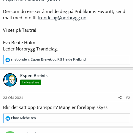
Dersom du ønsker å melde deg på Publikums Favoritt, send
mail med info til
trondelag@norbrygg.no
Vi ses på Tautra!
Eva Beate Holm
Leder Norbrygg Trøndelag.
R
snøbonden
,
Espen Breivik
og
Pål Heide Kielland
e
a
k
Espen Breivik
s
Fylkesstyre
j
o
n
e
23 Okt 2021
#2
r
Blir det satt opp transport? Mangler foreløpig skyss
:
R
Einar Michelsen
e
a
k