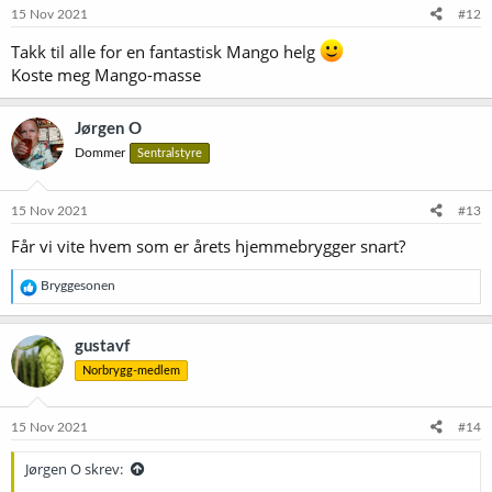
e
15 Nov 2021
#12
r
:
Takk til alle for en fantastisk Mango helg
Koste meg Mango-masse
Jørgen O
Dommer
Sentralstyre
15 Nov 2021
#13
Får vi vite hvem som er årets hjemmebrygger snart?
R
Bryggesonen
e
a
k
gustavf
s
Norbrygg-medlem
j
o
n
e
15 Nov 2021
#14
r
:
Jørgen O skrev: