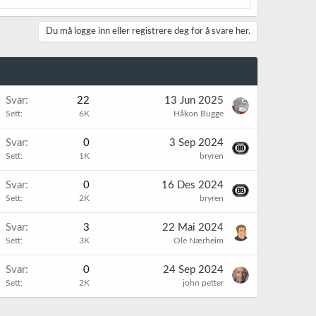
Du må logge inn eller registrere deg for å svare her.
Svar
22
13 Jun 2025
Sett
6K
Håkon Bugge
Svar
0
3 Sep 2024
Sett
1K
bryren
Svar
0
16 Des 2024
Sett
2K
bryren
Svar
3
22 Mai 2024
Sett
3K
Ole Nærheim
Svar
0
24 Sep 2024
Sett
2K
john petter