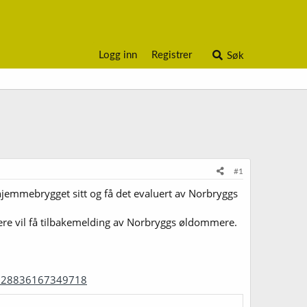
Logg inn
Registrer
Søk
#1
jemmebrygget sitt og få det evaluert av Norbryggs
ere vil få tilbakemelding av Norbryggs øldommere.
1928836167349718