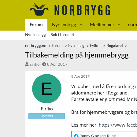
Forum
Nye innlegg
Medlemmer
norb
Nye innlegg
Søk i forumet
norbrygg.no
Forum
Fylkeslag
Fylker
Rogaland
Tilbakemelding på hjemmebrygg
T
S
Eiriko
8 Apr 2017
r
t
å
a
8 Apr 2017
E
d
r
Vi jobber med å få en ordning 
s
t
øldommere her i Rogaland.
t
d
a
a
Første avtale er gjort med Mr 
r
t
t
o
Eiriko
Bra for hjemmebryggere og bra
e
Dommer
r
Les mer her:
https://www.fac
R
Ronny G
og
Lars Rune