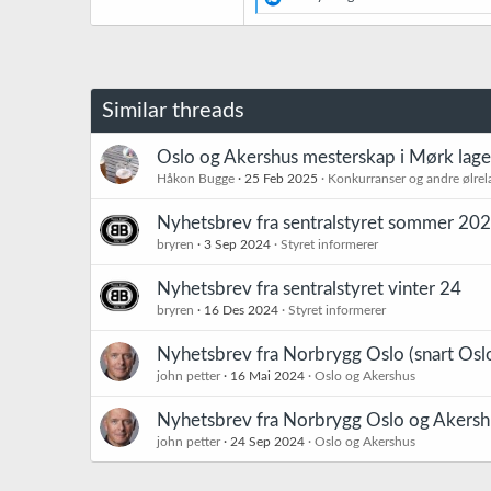
e
a
k
s
j
o
Similar threads
n
e
r
Oslo og Akershus mesterskap i Mørk lager
:
Håkon Bugge
25 Feb 2025
Konkurranser og andre ølrel
Nyhetsbrev fra sentralstyret sommer 20
bryren
3 Sep 2024
Styret informerer
Nyhetsbrev fra sentralstyret vinter 24
bryren
16 Des 2024
Styret informerer
Nyhetsbrev fra Norbrygg Oslo (snart Osl
john petter
16 Mai 2024
Oslo og Akershus
Nyhetsbrev fra Norbrygg Oslo og Akers
john petter
24 Sep 2024
Oslo og Akershus