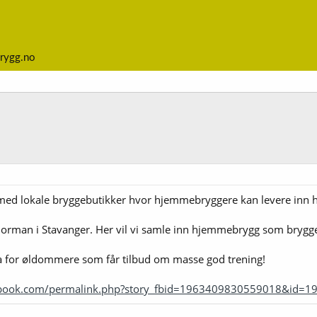
rygg.no
med lokale bryggebutikker hvor hjemmebryggere kan levere inn h
Norman i Stavanger. Her vil vi samle inn hjemmebrygg som brygg
 for øldommere som får tilbud om masse god trening!
ebook.com/permalink.php?story_fbid=1963409830559018&id=