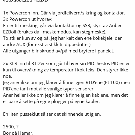
1x Powercon inn. Går via jordfeilvern/sikring og kontaktor.
3x Powercon ut hvorav:
En er til mesking, går via kontaktor og SSR, styrt av Auber
EZBoil (brukes da i meskemodus, kan stegmeske).
To stk er kun av og på. Jeg har kalt den ene kokekjele, den
andre AUX (for ekstra stikk til dippedutter).
Alle utganger blir skrudd av/på med brytere i panelet.
2x XLR inn til RTD'er som går til hver sin PID. Sestos PID'en er
kun til overvåkning av temperatur i kok feks. Den styrer ikke
noe.
Jeg aner ikke om jeg klarer å finne igjen RTD'ene (Pt 100) men
PID'ene tar i mot alle vanlige typer sensorer.
Aner heller ikke om jeg klarer å finne igjen kablene, men det
er bare å sette på egne plugger på egne kabler.
En liten pusseklut så ser det skinnende ut igjen.
2500,-?
Bor på Hamar.