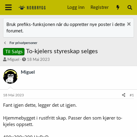
Logg inn
Registrer
Bruk prefiks-funksjonen når du oppretter nye poster i dette
forumet.
For privatpersoner
To-kjelers styreskap selges
Til Salgs
T
S
Miguel
18 Mai 2023
r
t
å
a
Miguel
d
r
s
t
t
d
a
a
18 Mai 2023
#1
r
t
t
o
Fant igjen dette, legger det ut igjen.
e
r
Hjemmebygget i rustfritt skap. Passer den som kjører to-
kjeles oppsett.
400x300x200 HxBxD