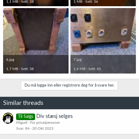
1,1 MB · Sett: 38
1 MB · Sett: 36
6.jpg
7.jpg
1,7 MB · Sett: 38
1,6 MB · Sett: 41
Du må logge inn eller registrere deg for å svare her.
Similar threads
Div stæsj selges
Til Salgs
Miguel
For privatpersoner
Svar
84
20 Okt 2023